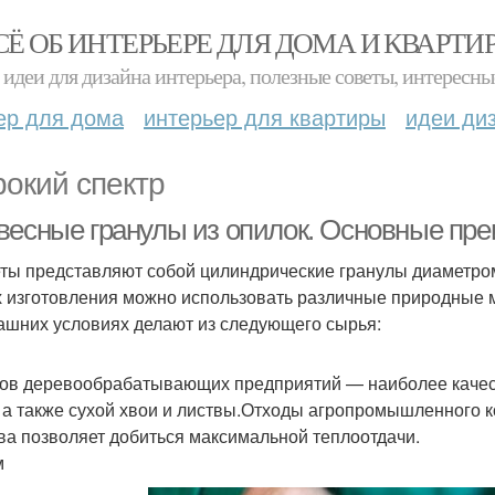
СЁ ОБ ИНТЕРЬЕРЕ ДЛЯ ДОМА И КВАРТИ
идеи для дизайна интерьера, полезные советы, интересны
ер для дома
интерьер для квартиры
идеи ди
окий спектр
весные гранулы из опилок. Основные пр
ты представляют собой цилиндрические гранулы диаметром
х изготовления можно использовать различные природные 
ашних условиях делают из следующего сырья:
ов деревообрабатывающих предприятий — наиболее качес
, а также сухой хвои и листвы.Отходы агропромышленного 
ва позволяет добиться максимальной теплоотдачи.
м