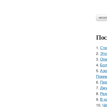
читат
Пос
1.
Сти
2.
Это
3.
Опи
4.
Бол
5.
Аэр
Покем
6.
Пер
7.
Джу
8.
Ред
9.
В н
10.
Чё