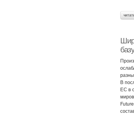
читат
Шир
баз
Произ
ослаб
разны
В пос
ЕС в 
миров
Futur
состав