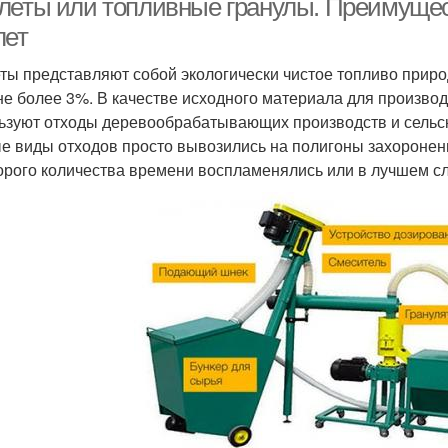
леты или топливные гранулы. Преимущес
лет
ты представляют собой экологически чистое топливо прир
не более 3%. В качестве исходного материала для произво
ьзуют отходы деревообрабатывающих производств и сельс
е виды отходов просто вывозились на полигоны захоронени
орого количества времени воспламенялись или в лучшем сл