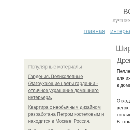
В
лучшие 
главная
интерь
Шир
Дре
Популярные материалы
Пелле
Гардения. Великолепные
для и
благоухающие цветы гардении -
в дом
отличное украшение домашнего
интерьера.
Отход
веток
Квартира с необычным дизайном
топли
разработана Петром костеловым и
В это
находится в Москве, Россия.