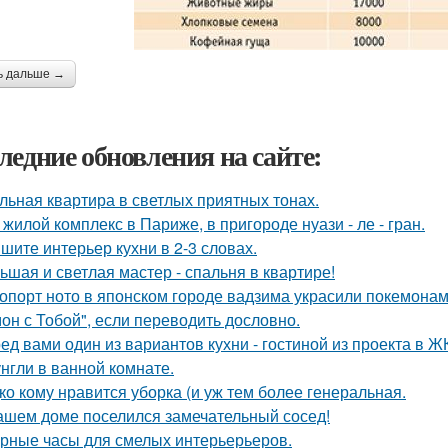
ь дальше →
ледние обновления на сайте:
льная квартира в светлых приятных тонах.
 жилой комплекс в Париже, в пригороде нуази - ле - гран.
шите интерьер кухни в 2-3 словах.
ьшая и светлая мастер - спальня в квартире!
опорт ното в японском городе вадзима украсили покемона
он с Тобой", если переводить дословно.
ед вами один из вариантов кухни - гостиной из проекта в Ж
нгли в ванной комнате.
ко кому нравится уборка (и уж тем более генеральная.
ашем доме поселился замечательный сосед!
рные часы для смелых интерьерьеров.