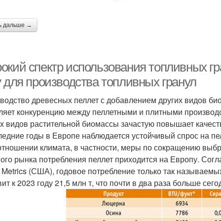
ь дальше →
окий спектр использования топливных гр
у для производства топливных гранул
водство древесных пеллет с добавлением других видов био
ляет конкуренцию между пеллетными и плитными производс
х видов растительной биомассы зачастую повышает качест
ледние годы в Европе наблюдается устойчивый спрос на пе
отношении климата, в частности, меры по сокращению выб
ого рынка потребления пеллет приходится на Европу. Сог
e Metrics (США), годовое потребление только так называем
ит к 2023 году 21,5 млн т, что почти в два раза больше сег