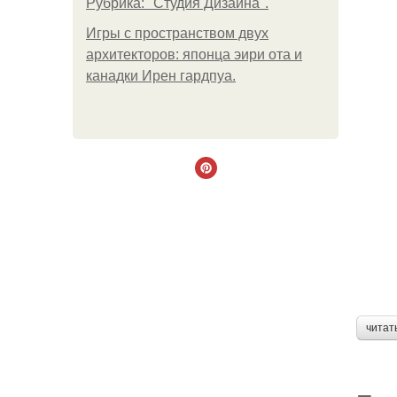
Рубрика: "Студия Дизайна".
Игры с пространством двух
архитекторов: японца эири ота и
канадки Ирен гардпуа.
читат