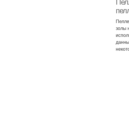
Пел
пел
Пелле
золы 
испол
данны
некот