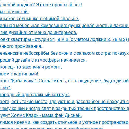
ушевой поддон? Это же прошлый век!
м с начинкой.
ньское солнышко любимой спальне.
ильная мебельная композиция: функциональность и лакони
гия дизайна: от меню до интерьера.
оект квартиры - студии 31, 9 м 2 (с учетом лоджии 2, 78 м 2
янного проживания.
еньянские небоскрёбы без окон и с запахом костра: показу
роший дизайн с атмосферы начинается.
конец - то закончили ремонт.
вем с картинами!
крет "Кабанчика". Согласитесь, есть ощущение, будто диза
нчик".
городный одноэтажный коттедж.
аете, есть такие места, где уютно и расслабленно находитьс
чему кошки иногда спят в закрытых тесных пространствах 
удит Холмс Кларк - мама фей Дисней.
лимся идеями, как создать стильное и уютное пространство 
ажаемые одногруппники, очень требуется совет.