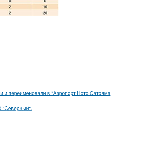
ми и переименовали в "Аэропорт Ното Сатояма
К "Северный".