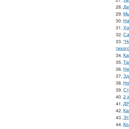
28.
Де
29.
Мы
30.
Ha
31.
Хо
32.
Са
33.
"Н
тихог
34.
Ка
35.
Та
36.
Не
37.
Зд
38.
Но
39.
Ст
40.
2 
41.
ДР
42.
Ка
43.
Эт
44.
Ко