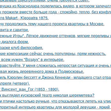
вушка из Краснодара поделилась видео, в котором запечатл
 прожили вместе больше года - спокойно, тепло, без конфл
ns Makart - Kleopatra 1875.
чу продолжить тему нашего проекта квартиры в Москве.
вита и савитри.
ежные Игры". Лёгкое движение оттенков, мягкие переливы
о диалога форм.
раоке клуб философия.
кие композиции сейчас очень популярны, прям нежность.
 всем нужен "Воздух" в интерьере.
равствуйте. У меня сложилась непростая ситуация и очень
вая жизнь деревянного дома в Подмосковье.
иль Кэролин бессетт и Джона Кеннеди - младшего стал отр
апреля (четверг).
 Винсент_ван_Гог (1853 - 1890).
к выглядел кусковский театр николая шереметева?
и птички настолько ручные, что отказываются лететь на ули
лоритный интерьер квартиры для молодой девушки - яркий,