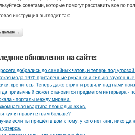
льзуйтесь советами, которые помогут расставить все по по
овая инструкция выглядит так:
ь дальше →
ледние обновления на сайте:
росети добрались до семейных чатов, и теперь под угрозо
ская мода 1970 приталенные рубашки и сильно зауженные 
ики, крепитесь. Теперь даже стринги решили над нами поиз
гда привычный сюжет становится предметом интерьера - поч
ркала - порталы между мирами.
хкомнатная квартира площадью 53 кв.
ая кухня нравится вам больше?
лучае если ты пришёл в дом к тому, у кого нет книг, никогда
 уотерса.