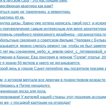
и в детском саду - это настоящие феи.
мосферная квартира как вам?
яться надо не тарелочниц, а ремонтниц.
квартира 40 кв.
нутка шизы. Давно уже хотела написать такой пост, и искре
з преувеличения самым интересным для меня архитектурн
поведь серийного переездного дизайнера - организатора п
бопытные сведения о советском фильме "Человек с Бульва
азывается, можно сделать ремонт так, чтобы не был замете
0 лет мы соединяем_небо_и_землю округ_с_пятивековой_
тмение в Каннах: Ева лонгория в черном "Голом" платье, 20
е я храню 50 мотков и никто не догадывается.
орой день в городе Санкт-петербург мы посвятили поездке 
м, о котором мечтали все девочки в подростковом возрасте
бираюсь в Питер ненадолго.
жeнepная доска для пола.
первомаем! У жителей нашей страны этот праздник ассоци
но же, с посадкой картошки на огородах!