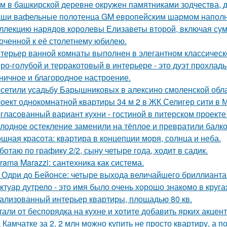
м в башкирской деревне окружен памятниками зодчества, 
ши вафельные полотенца GM европейским шармом напол
ллекцию нарядов королевы Елизаветы второй, включая сумо
оченной к её столетнему юбилею.
терьер ванной комнаты выполнен в элегантном классическ
ро-голубой и терракотовый в интерьере - это дуэт прохлады
ничное и благородное настроение.
сетили усадьбу Барышниковых в алексино смоленской обла
оект однокомнатной квартиры 34 м 2 в ЖК Селигер сити в 
гласованный вариант кухни - гостиной в питерском проект
лодное остекление заменили на тёплое и превратили балко
щная красота: квартира в концепции моря, солнца и неба.
ботаю по графику 2/2, сыну четыре года, ходит в садик.
rama Marazzi: сантехника как система.
 Одри до Бейонсе: четыре выхода величайшего бриллианта T
ктуар дутрело - это имя было очень хорошо знакомо в круга
ализованный интерьер квартиры, площадью 80 кв.
тали от беспорядка на кухне и хотите добавить ярких акцен
 Камчатке за 2, 2 млн можно купить не просто квартиру, а 