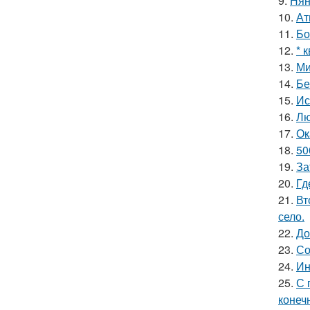
9.
Нян
10.
Ат
11.
Бо
12.
* 
13.
Ми
14.
Бе
15.
Ис
16.
Лю
17.
Ок
18.
50
19.
За
20.
Гд
21.
Вт
село.
22.
До
23.
Со
24.
Ин
25.
С 
конеч