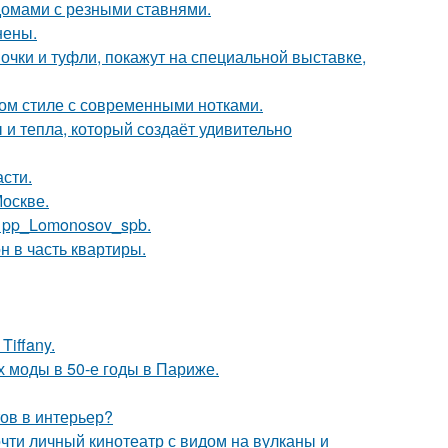
домами с резными ставнями.
нены.
чки и туфли, покажут на специальной выставке,
ом стиле с современными нотками.
 и тепла, который создаёт удивительно
сти.
Москве.
е pp_Lomonosov_spb.
н в часть квартиры.
iffany.
х моды в 50-е годы в Париже.
тов в интерьер?
почти личный кинотеатр с видом на вулканы и