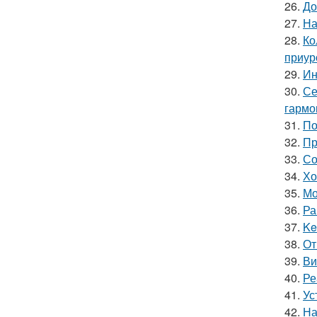
26.
До
27.
На
28.
Ко
приур
29.
Ин
30.
Се
гармо
31.
По
32.
Пр
33.
Со
34.
Хо
35.
Мо
36.
Ра
37.
Ke
38.
От
39.
Ви
40.
Ре
41.
Ус
42.
На