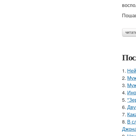
воспо
Пошаг
читат
Пос
1.
Ней
2.
Муж
3.
Муж
4.
Ино
5.
"Зе
6.
Дву
7.
Как
8.
В с
Джона