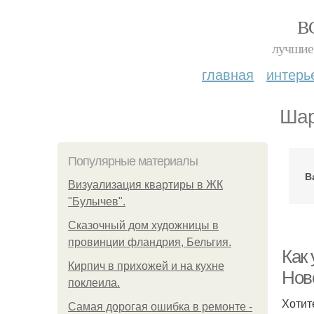
В
лучшие 
главная
интерь
Шар
Популярные материалы
В
Визуализация квартиры в ЖК
"Булычев".
Сказочный дом художницы в
провинции фландрия, Бельгия.
Как
Кирпич в прихожей и на кухне
Нов
поклеила.
Хотит
Самая дорогая ошибка в ремонте -