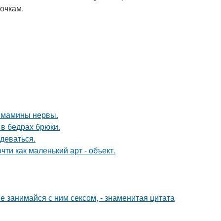
лочкам.
й мамины нервы.
в бедрах брюки.
деваться.
ти как маленький арт - объект.
 не занимайся с ним сексом, - знаменитая цитата