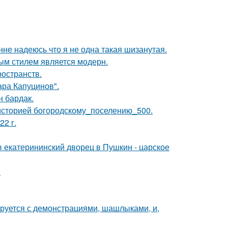
нне надеюсь что я не одна такая шизанутая.
ым стилем является модерн.
ространств.
ра Капуцинов".
н бардак.
историей богородскому_поселению_500.
22 г.
в екатерининский дворец в Пушкин - царское
.
ируется с демонстрациями, шашлыками, и,