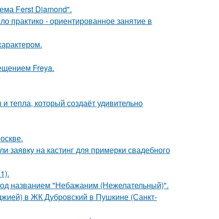
ема Ferst Diamond".
ло практико - ориентированное занятие в
характером.
ещением Freya.
 и тепла, который создаёт удивительно
оскве.
ли заявку на кастинг для примерки свадебного
1).
под названием "Небажаним (Нежелательный)".
лоджией) в ЖК Дубровский в Пушкине (Санкт-