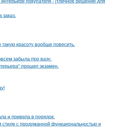
интерьере покупателя - jтличное решение для
 заказ.
о такую красоту вообще повесить.
совсем забыла про вазу.
нтерьера" прошел экзамен.
цу!
ла и привела в порядок.
 стиле с продуманной функциональностью и