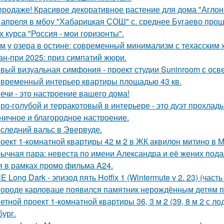
продаже! Красивое декоративное растение для дома "Аглон
 апреля в мбоу "Хабарицкая СОШ" с. среднее Бугаево прош
х курса "Россия - мои горизонты".
м у озера в остине: современный минимализм с техасским 
ан-при 2025: приз симпатий жюри.
вый визуальная симфония - проект студии Suninroom с осв
временный интерьер квартиры площадью 43 кв.
ечи - это настроение вашего дома!
ро-голубой и терракотовый в интерьере - это дуэт прохлады
ничное и благородное настроение.
следний вальс в Эвервуде.
оект 1-комнатной квартиры 42 м 2 в ЖК аквилон митино в М
ычная пара: невеста по имени Александра и её жених пода
я в рамках промо фильма A24.
E Long Dark - эпизод пять Hotfix 1 (Wintermute v 2. 23) (часть 
городе карловаце появился памятник нерождённым детям 
етной проект 1-комнатной квартиры 36, 3 м 2 (39, 8 м 2 с 
бург.