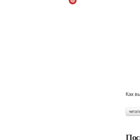
Как в
читат
Пос