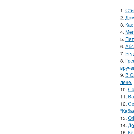
1.
Сти
2.
Дом
3.
Как
4.
Мег
5.
Пят
6.
Абс
7.
Ред
8.
Гре
вруче
9.
В О
лене.
10.
Со
11.
Ва
12.
Се
"Каба
13.
Or
14.
До
15.
Ке