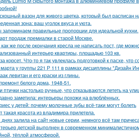
дель Lumio M скрытого монтажа в алюминиевом профиле в 
робной!
скошный вазон для живого цветка, который был расписан на
еденная зона: ваш уголок вкуса и уюта.
 запоминаем правильные пропорции для идеальной кухни.
арт продаж премиалки в старой Москве.
 как же после окончания кресла не написать пост, где можн
ализованный интерьер квартиры, площадью 103 кв.
за корсет. Что-то я так увлеклась подготовкой к пасхе, что 
 марта у группы 221 Р 111 в рамках дисциплины "Дизайн И
аак левитан и его краски из глины.
премонт белого дома, 1948-51.
и птички настолько ручные, что отказываются лететь на ули
давно заметила: интерьеры похожи на влюблённых.
риес у детей: почему молочные зубы всё-таки могут болеть
т такая красота из владимира прилетела.
 днях залила на сайт новые серии, немного всё там причеса
терьер детской выполнен в современном минималистичном
йной, тёплой атмосферой.