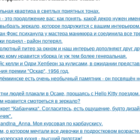
льная квартира в светлых приятных тонах.
 - это продолжение вас: как понять, какой декор нужен име
 выбрать зеркало, которое подружится с вашим интерьером
ан Фокс психанула у мастера маникюра и соединила все тр
ки поднял - район потерял.
олютный питер за окном и наш интерьер дополняют друг др
ко кому нравится уборка (и уж тем более генеральная.
йс келли и Одри Хепберн за кулисами, в ожидании предста
ния премии "Оскар", 1956 год.
лёкминске есть очень необычный памятник - он посвящён не
тни людей плакали в Осаке, прощаясь с Hello Kitty поездом.
м нравится смотреться в зеркало?
крет "Кабанчика". Согласитесь, есть ощущение, будто диза
нчик".
landina_Anna. Моя курсовая по карбаускису.
м, о котором мечтали все девочки в подростковом возрасте
нозерская кухня - высший пилотаж!