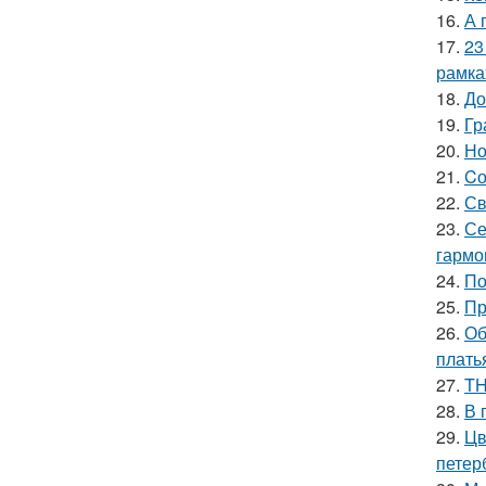
16.
А 
17.
23
рамка
18.
До
19.
Гр
20.
Но
21.
Cо
22.
Св
23.
Се
гармо
24.
По
25.
Пр
26.
Об
плать
27.
TH
28.
В 
29.
Цв
петер