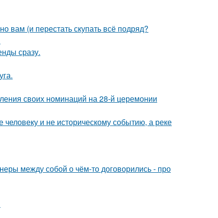
нно вам (и перестать скупать всё подряд?
.
енды сразу.
уга.
вления своих номинаций на 28-й церемонии
 человеку и не историческому событию, а реке
йнеры между собой о чём-то договорились - про
.