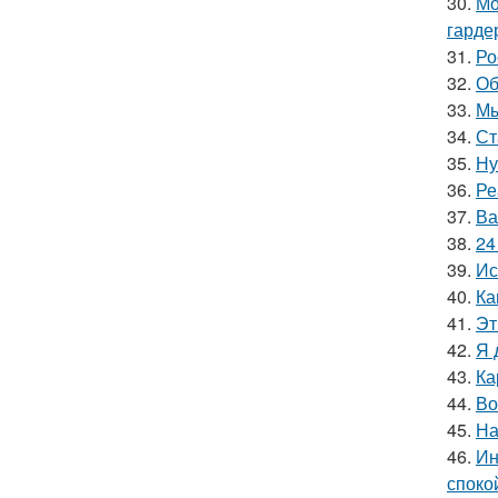
30.
Мо
гарде
31.
Ро
32.
Об
33.
Мы
34.
Ст
35.
Ну
36.
Ре
37.
Ва
38.
24
39.
Ис
40.
Ка
41.
Эт
42.
Я 
43.
Ка
44.
Во
45.
На
46.
Ин
споко