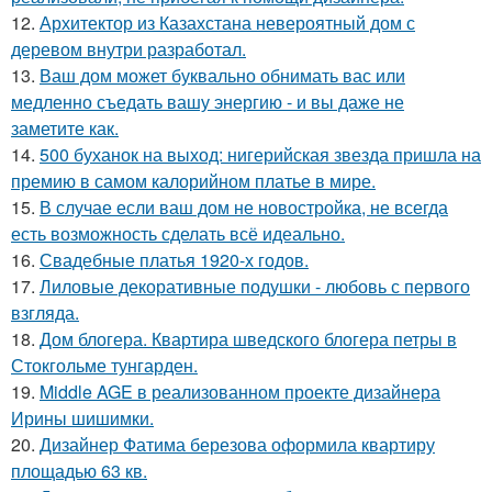
12.
Архитектор из Казахстана невероятный дом с
деревом внутри разработал.
13.
Ваш дом может буквально обнимать вас или
медленно съедать вашу энергию - и вы даже не
заметите как.
14.
500 буханок на выход: нигерийская звезда пришла на
премию в самом калорийном платье в мире.
15.
В случае если ваш дом не новостройка, не всегда
есть возможность сделать всё идеально.
16.
Свадебные платья 1920-х годов.
17.
Лиловые декоративные подушки - любовь с первого
взгляда.
18.
Дом блогера. Квартира шведского блогера петры в
Стокгольме тунгарден.
19.
Middle AGE в реализованном проекте дизайнера
Ирины шишимки.
20.
Дизайнер Фатима березова оформила квартиру
площадью 63 кв.