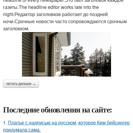
газеты.The headline editor works late into the
night.Редактор заголовков работает до поздней
ночи.Срочные новости часто сопровождаются срочным
заголовком.
читать дальше →
Последние обновления на сайте:
1.
Платье с надписью на русском, которое Ким бейсингер
придумала сама.