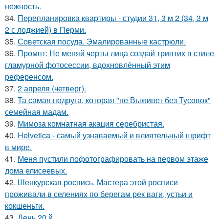
нежность.
34.
Перепланировка квартиры - студии 31, 3 м 2 (34, 3 м
2 с лоджией) в Перми.
35.
Советская посуда. Эмалированные кастрюли.
36.
Промпт: Не меняй черты лица создай триптих в стиле
гламурной фотосессии, вдохновлённый этим
референсом.
37.
2 апреля (четверг).
38.
Та самая подруга, которая "не Выживет без Тусовок"
семейная мадам.
39.
Мимоза комнатная акация серебристая.
40.
Helvetica - самый узнаваемый и влиятельный шрифт
в мире.
41.
Меня пустили пофотографировать на первом этаже
дома елисеевых.
42.
Шенкурская роспись. Мастера этой росписи
проживали в селениях по берегам рек ваги, устьи и
кокшеньги.
43.
День 20 й.