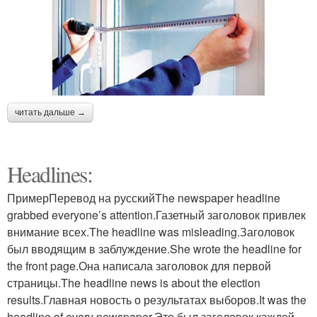
читать дальше →
Headlines:
ПримерПеревод на русскийThe newspaper headline
grabbed everyone’s attention.Газетный заголовок привлек
внимание всех.The headline was misleading.Заголовок
был вводящим в заблуждение.She wrote the headline for
the front page.Она написала заголовок для первой
страницы.The headline news is about the election
results.Главная новость о результатах выборов.It was the
headline of every newspaper.Это был заголовок каждой