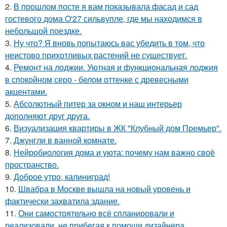
2.
В прошлом посте я вам показывала фасад и сад
гостевого дома O'27 сильвупле, где мы находимся в
небольшой поездке.
3.
Ну что? Я вновь попытаюсь вас убедить в том, что
неистово прихотливых растений не существует.
4.
Ремонт на лоджии. Уютная и функциональная лоджия
в спокойном серо - белом оттенке с древесными
акцентами.
5.
Абсолютный питер за окном и наш интерьер
дополняют друг друга.
6.
Визуализация квартиры в ЖК "Клубный дом Премьер".
7.
Джунгли в ванной комнате.
8.
Нейробиология дома и уюта: почему нам важно своё
пространство.
9.
Доброе утро, калиниград!
10.
Швабра в Москве вышла на новый уровень и
фактически захватила здание.
11.
Они самостоятельно всё спланировали и
реализовали, не прибегая к помощи дизайнера.