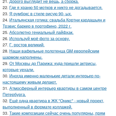
21.
Дорого выглядит не вещь, а сборка.
22.
Где я храню 50 мотков и никто не догадывается.
23.
Я румбокс в стиле рисую 90- ых.
24.
Итальянская готика: свадьба Кортни кардашьян и
Трэвис баркер в портофино, 2022 г.
25.
Абсолютно гениальный лайфхак.
26.
Используй моё фото за основу.
27.
Г. ростов великий.
28.
Наши вафельные полотенца GM европейским
шармом наполнены.
29.
От Москвы до Парижа: куда пришли актрисы,
которые уехали.
30.
Иногда именно маленькие детали интерьер по-
настоящему живым делают.
31.
Атмосферный интерьер квартиры в самом центре
Петербурга.
32.
Ещё одна квартира в ЖК "Оникс" - новый проект,
выполненный в формате коллажей.
33.
Такие композиции сейчас очень популярны, прям