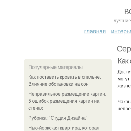
В
лучшие 
главная
интерь
Сер
Как
Популярные материалы
Дости
Как поставить кровать в спальне.
могут
Влияние обстановки на сон
жизне
Неправильное размещение картин.
Чакры
5 ошибок размещения картин на
непре
стенах
Рубрика: "Студия Дизайна".
Нью-йоркская квартира, которая