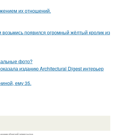
ажением их отношений.
ни возьмись появился огромный жёлтый кролик из
инальные фото?
казала изданию Architectural Digest интерьер
чиной, ему 35.
казании обратной гиперссылки.