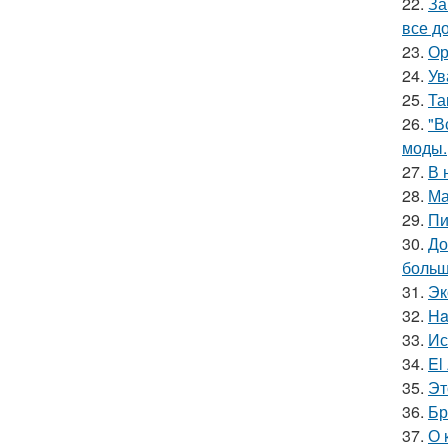
22.
За
все д
23.
Ор
24.
Ув
25.
Та
26.
"В
моды.
27.
В 
28.
Ма
29.
Пи
30.
До
больш
31.
Эк
32.
Ha
33.
Ис
34.
El
35.
Эт
36.
Бр
37.
О 