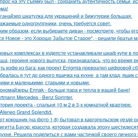
прос на эту съемку был - сохранить аутентичность семьи, и
ома!
ганайзер шкатулка для украшений и бижутерии большая.
ажаемые одногруппники, очень требуется совет.
ким образом, если выбираете диван - посмотрите, чтобы ег
се Новое - это Хорошо Забытое Старое", - решили братья 
новых комплексах в кудепсте устанавливали шкаф купе в по
ша, героиня нового выпуска, признавалась, что во время р
ть кофе из бага: как проект Enigmia превратил цифровой с
бралась я тут до одного ящичка на кухне, а там клад, ящик
ими и маленькими, старыми и новыми.
ономайзеры Ermak - больше пара и тепла в вашей бане!
rtmann Mercedes - Benz Sprinter.
тория проекта - спальня 10 м 2 в 3-х комнатной квартире.
 Ateneo Grand Splendid.
от кокошник (на фото 1-8) бытовал в каргопольском уезде о
игитта Бауэр: красота, которая создавала эпоху шестидесят
кухне. Решила поделиться с вами частичкой своего личного