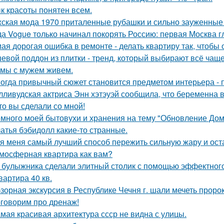
к красоты понятен всем.
ская мода 1970 приталенные рубашки и сильно зауженные 
да Vogue только начинал покорять Россию: первая Москва г
ая дорогая ошибка в ремонте - делать квартиру так, чтобы
евой поддон из плитки - тренд, который выбирают всё чаще
 мы с мужем живем.
огда привычный сюжет становится предметом интерьера - по
лливудская актриса Энн хэтэуэй сообщила, что беременна в 
то вы сделали со мной!
много моей бытовухи и хранения на тему "Обновление Дом
атья бэбидолл какие-то странные.
я меня самый лучший способ пережить сильную жару и остат
мосферная квартира как вам?
 булыжника сделали элитный столик с помощью эффектного
квартира 40 кв.
зорная экскурсия в Республике Чечня г. шали мечеть прор
говорим про дренаж!
мая красивая архитектура ссср не видна с улицы.