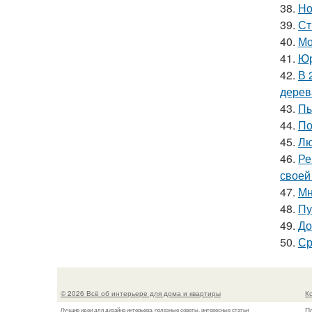
38.
Но
39.
Ст
40.
Мо
41.
Юр
42.
В 
дерев
43.
Пы
44.
По
45.
Лю
46.
Ре
своей
47.
Мн
48.
Пу
49.
До
50.
Ср
© 2026 Всё об интерьере для дома и квартиры
К
П
Лучшие идеи для дизайна интерьера, полезные советы, интересные статьи