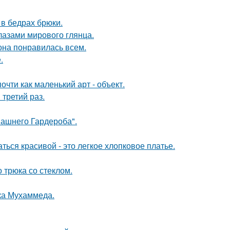
в бедрах брюки.
лазами мирового глянца.
 она понравилась всем.
.
чти как маленький арт - объект.
третий раз.
ашнего Гардероба".
ься красивой - это легкое хлопковое платье.
 трюка со стеклом.
ока Мухаммеда.