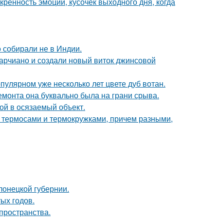
скренность эмоций, кусочек выходного дня, когда
о собирали не в Индии.
марчиано и создали новый виток джинсовой
пулярном уже несколько лет цвете дуб вотан.
емонта она буквально была на грани срыва.
бой в осязаемый объект.
 с термосами и термокружками, причем разными,
лонецкой губернии.
ых годов.
 пространства.