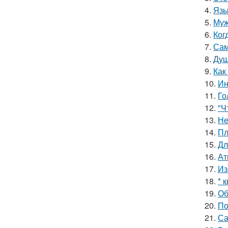
4.
Язы
5.
Муж
6.
Ког
7.
Сам
8.
Душ
9.
Как
10.
Ин
11.
Го
12.
"Ч
13.
Не
14.
Пл
15.
Дл
16.
Ат
17.
Из
18.
* 
19.
Об
20.
По
21.
Са