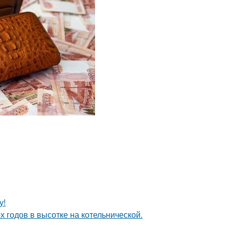
у!
х годов в высотке на котельнической.