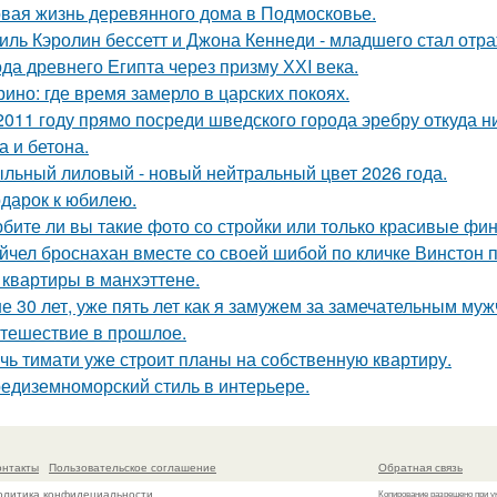
вая жизнь деревянного дома в Подмосковье.
иль Кэролин бессетт и Джона Кеннеди - младшего стал отр
да древнего Египта через призму ХХI века.
ино: где время замерло в царских покоях.
2011 году прямо посреди шведского города эребру откуда 
а и бетона.
льный лиловый - новый нейтральный цвет 2026 года.
дарок к юбилею.
бите ли вы такие фото со стройки или только красивые ф
йчел броснахан вместе со своей шибой по кличке Винстон по
 квартиры в манхэттене.
е 30 лет, уже пять лет как я замужем за замечательным муж
тешествие в прошлое.
чь тимати уже строит планы на собственную квартиру.
едиземноморский стиль в интерьере.
онтакты
Пользовательское соглашение
Обратная связь
олитика конфидециальности
Копирование разрешено при у