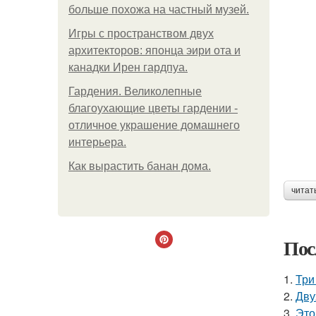
больше похожа на частный музей.
Игры с пространством двух
архитекторов: японца эири ота и
канадки Ирен гардпуа.
Гардения. Великолепные
благоухающие цветы гардении -
отличное украшение домашнего
интерьера.
Как вырастить банан дома.
читат
Пос
1.
Три
2.
Дву
3.
Это