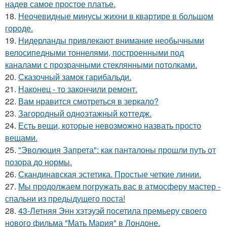
надев самое простое платье.
18.
Неочевидные минусы жихни в квартире в большом
городе.
19.
Нидерланды привлекают внимание необычными
велосипедными тоннелями, построенными под
каналами с прозрачными стеклянными потолками.
20.
Сказочный замок гарибальди.
21.
Наконец - то закончили ремонт.
22.
Вам нравится смотреться в зеркало?
23.
Загородный одноэтажный коттедж.
24.
Есть вещи, которые невозможно назвать просто
вещами.
25.
"Эволюция Запрета": как панталоны прошли путь от
позора до нормы.
26.
Скандинавская эстетика. Простые четкие линии.
27.
Мы продолжаем погружать вас в атмосферу мастер -
спальни из предыдущего поста!
28.
43-Летняя Энн хэтэуэй посетила премьеру своего
нового фильма "Мать Мария" в Лондоне.