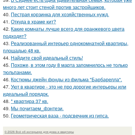
много лет стоит стеной против застройщиков.
40.
Пестрая корзинка для хозяйственных нужд.
41.
Откуда в храме кит?
42.
Какие комнаты лучше всего для оранжевого цвета
подходят?
43.
Реализованный интерьер однокомнатной квартиры,
площадью 48 кв.
44.
Найдите свой идеальный стиль!
45.
Похоже, в этом году 8 марта запомнилось не только
тюльпанами.
46.
Костюмы джейн фонды из фильма "Барбарелла".
47.
Уют в квартире - это не про дорогие интерьеры или
идеальный порядок.
48.
* квартира 37 кв.
49.
Мы почитаем_фэнтези.
50.
Геометрическая ваза - подсвечник из гипса.
© 2026 Всё об интерьере для дома и квартиры