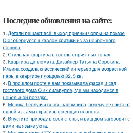
Последние обновления на сайте:
1.
Детали решают всё: выход приянки чопры на показе
Dior обернулся шквалом критики из-за небрежного
пошива.
2.
Стильная квартира в светлых приятных тонах.
3.
Квартира дипломата. Дизайнер Татьяна Сорокина -
Ильина создала классический интерьер для возрастной
пары в квартире площадью 82, 5 кв.
4.
В прошлом посте я вам показывала фасад и сад
гостевого дома O'27 сильвупле, где мы находимся в
небольшой поездке.
5.
Моника беллуччи вновь напомнила, почему её считают
одной из самых красивых женщин планеты.
6.
Впустите природу в свои стены, и ваш дом заговорит с
вами на языке уюта.
7.
Мужская мода 1970 приталенные рубашки и сильно