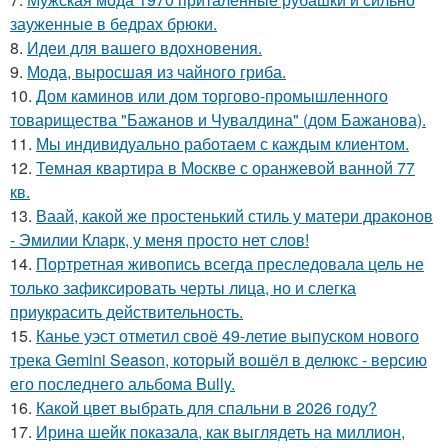
зауженные в бедрах брюки.
8.
Идеи для вашего вдохновения.
9.
Мода, выросшая из чайного гриба.
10.
Дом каминов или дом торгово-промышленного
товарищества "Бажанов и Чувалдина" (дом Бажанова).
11.
Мы индивидуально работаем с каждым клиентом.
12.
Темная квартира в Москве с оранжевой ванной 77
кв.
13.
Ваай, какой же простенький стиль у матери драконов
- Эмилии Кларк, у меня просто нет слов!
14.
Портретная живопись всегда преследовала цель не
только зафиксировать черты лица, но и слегка
приукрасить действительность.
15.
Канье уэст отметил своё 49-летие выпуском нового
трека Gemini Season, который вошёл в делюкс - версию
его последнего альбома Bully.
16.
Какой цвет выбрать для спальни в 2026 году?
17.
Ирина шейк показала, как выглядеть на миллион,