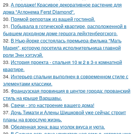
29.
А продаже! Красивое декоративное растение для
дома "Аглонема Ferst Diamond".
30.
Прямой репортаж из вашей гостиной.
31.
Побывала в готической квартире, расположенной в
бывшем доходном доме герцога лейхтенбергского.
32.
В Нью-йорке состоялась премьера фильма "Мать
Мария", которую посетила исполнительница главной
роли Энн хэтэуэй.
33.
История проекта - спальня 10 м 2 в 3-х комнатной
квартире.
34.
Интерьер спальни выполнен в современном стиле с
элементами классики.
35.
Французская провинция в центре города: прованский
стиль на крыше Варшавы.
36.
Свечи - это настроение вашего дома!
37.
Дочь Тимати и Алены Шишковой уже сейчас строит
планы на взрослую жизнь.
38.
Обеденная зона: ваш уголок вкуса и уюта.
39.
В Сиднее есть одна удивительная семья, которая уже