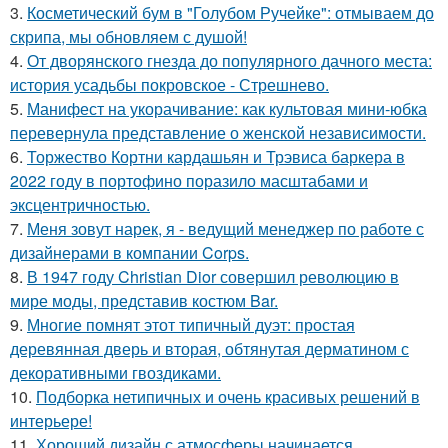
3.
Косметический бум в "Голубом Ручейке": отмываем до
скрипа, мы обновляем с душой!
4.
От дворянского гнезда до популярного дачного места:
история усадьбы покровское - Стрешнево.
5.
Манифест на укорачивание: как культовая мини-юбка
перевернула представление о женской независимости.
6.
Торжество Кортни кардашьян и Трэвиса баркера в
2022 году в портофино поразило масштабами и
эксцентричностью.
7.
Меня зовут нарек, я - ведущий менеджер по работе с
дизайнерами в компании Corps.
8.
В 1947 году Christian Dior совершил революцию в
мире моды, представив костюм Bar.
9.
Многие помнят этот типичный дуэт: простая
деревянная дверь и вторая, обтянутая дерматином с
декоративными гвоздиками.
10.
Подборка нетипичных и очень красивых решений в
интерьере!
11.
Хороший дизайн с атмосферы начинается.