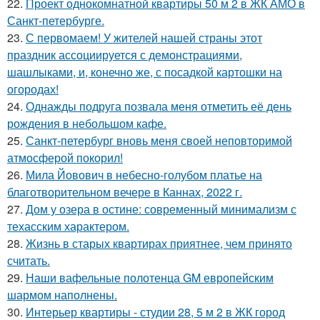
22.
Проект однокомнатной квартиры 50 м 2 в ЖК АМО в
Санкт-петербурге.
23.
С первомаем! У жителей нашей страны этот
праздник ассоциируется с демонстрациями,
шашлыками, и, конечно же, с посадкой картошки на
огородах!
24.
Однажды подруга позвала меня отметить её день
рождения в небольшом кафе.
25.
Санкт-петербург вновь меня своей неповторимой
атмосферой покорил!
26.
Мила Йовович в небесно-голубом платье на
благотворительном вечере в Каннах, 2022 г.
27.
Дом у озера в остине: современный минимализм с
техасским характером.
28.
Жизнь в старых квартирах приятнее, чем принято
считать.
29.
Наши вафельные полотенца GM европейским
шармом наполнены.
30.
Интерьер квартиры - студии 28, 5 м 2 в ЖК город