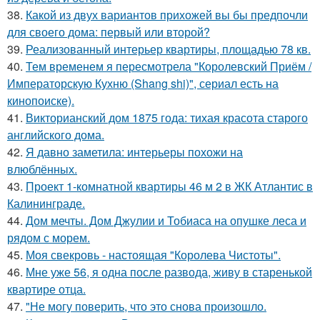
38.
Какой из двух вариантов прихожей вы бы предпочли
для своего дома: первый или второй?
39.
Реализованный интерьер квартиры, площадью 78 кв.
40.
Тем временем я пересмотрела "Королевский Приём /
Императорскую Кухню (Shang shi)", сериал есть на
кинопоиске).
41.
Викторианский дом 1875 года: тихая красота старого
английского дома.
42.
Я давно заметила: интерьеры похожи на
влюблённых.
43.
Проект 1-комнатной квартиры 46 м 2 в ЖК Атлантис в
Калининграде.
44.
Дом мечты. Дом Джулии и Тобиаса на опушке леса и
рядом с морем.
45.
Моя свекровь - настоящая "Королева Чистоты".
46.
Мне уже 56, я одна после развода, живу в старенькой
квартире отца.
47.
"Не могу поверить, что это снова произошло.