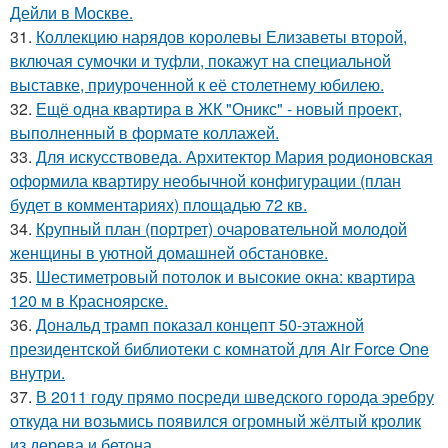
Дейли в Москве.
31.
Коллекцию нарядов королевы Елизаветы второй,
включая сумочки и туфли, покажут на специальной
выставке, приуроченной к её столетнему юбилею.
32.
Ещё одна квартира в ЖК "Оникс" - новый проект,
выполненный в формате коллажей.
33.
Для искусствоведа. Архитектор Мария родионовская
оформила квартиру необычной конфигурации (план
будет в комментариях) площадью 72 кв.
34.
Крупный план (портрет) очаровательной молодой
женщины в уютной домашней обстановке.
35.
Шестиметровый потолок и высокие окна: квартира
120 м в Красноярске.
36.
Дональд трамп показал концепт 50-этажной
президентской библиотеки с комнатой для Air Force One
внутри.
37.
В 2011 году прямо посреди шведского города эребру
откуда ни возьмись появился огромный жёлтый кролик
из дерева и бетона.