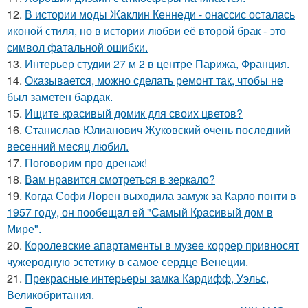
12.
В истории моды Жаклин Кеннеди - онассис осталась
иконой стиля, но в истории любви её второй брак - это
символ фатальной ошибки.
13.
Интерьер студии 27 м 2 в центре Парижа, Франция.
14.
Оказывается, можно сделать ремонт так, чтобы не
был заметен бардак.
15.
Ищите красивый домик для своих цветов?
16.
Станислав Юлианович Жуковский очень последний
весенний месяц любил.
17.
Поговорим про дренаж!
18.
Вам нравится смотреться в зеркало?
19.
Когда Софи Лорен выходила замуж за Карло понти в
1957 году, он пообещал ей "Самый Красивый дом в
Мире".
20.
Королевские апартаменты в музее коррер привносят
чужеродную эстетику в самое сердце Венеции.
21.
Прекрасные интерьеры замка Кардифф, Уэльс,
Великобритания.