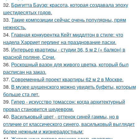
32.
Бригитта Бауэр: красота, которая создавала эпоху
шестидесятых годов.
33.
Такие композиции сейчас очень популярны, прям
нежность.
34.
Главная конкурентка Кейт миддлтон в стиле: что
надела Харриет перлинг на празднование пасхи.
35.
Интерьер квартиры - студии 36, 5 м 2 (+ балкон) в
красной поляне, Сочи.
36.
Роскошный вазон для живого цветка, который был
расписан на заказ.
37.
Современный проект квартиры 62 м 2 в Москве.
38.
В музее шушенского можно увидеть буфеты, которым
больше ста лет.
39.
Гипер - искусство томассон: когда архитектурный
провал становится шедевром.
40.
Васильковый цвет - оттенок синей гаммы, но в
отличие от классического синего, васильковый выглядит
более нежным и жизнерадостным:
41.
Жительница питера решила сдать квартиру