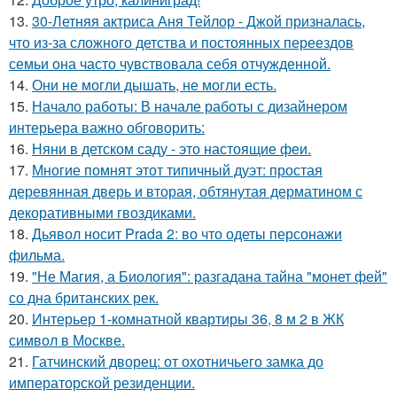
13.
30-Летняя актриса Аня Тейлор - Джой призналась,
что из-за сложного детства и постоянных переездов
семьи она часто чувствовала себя отчужденной.
14.
Они не могли дышать, не могли есть.
15.
Начало работы: В начале работы с дизайнером
интерьера важно обговорить:
16.
Няни в детском саду - это настоящие феи.
17.
Многие помнят этот типичный дуэт: простая
деревянная дверь и вторая, обтянутая дерматином с
декоративными гвоздиками.
18.
Дьявол носит Prada 2: во что одеты персонажи
фильма.
19.
"Не Магия, а Биология": разгадана тайна "монет фей"
со дна британских рек.
20.
Интерьер 1-комнатной квартиры 36, 8 м 2 в ЖК
символ в Москве.
21.
Гатчинский дворец: от охотничьего замка до
императорской резиденции.