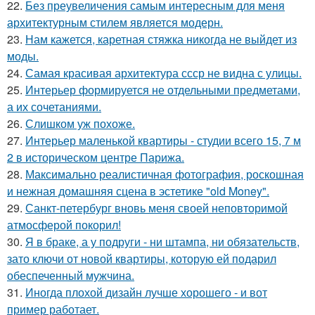
22.
Без преувеличения самым интересным для меня
архитектурным стилем является модерн.
23.
Нам кажется, каретная стяжка никогда не выйдет из
моды.
24.
Самая красивая архитектура ссср не видна с улицы.
25.
Интерьер формируется не отдельными предметами,
а их сочетаниями.
26.
Слишком уж похоже.
27.
Интерьер маленькой квартиры - студии всего 15, 7 м
2 в историческом центре Парижа.
28.
Максимально реалистичная фотография, роскошная
и нежная домашняя сцена в эстетике "old Money".
29.
Санкт-петербург вновь меня своей неповторимой
атмосферой покорил!
30.
Я в браке, а у подруги - ни штампа, ни обязательств,
зато ключи от новой квартиры, которую ей подарил
обеспеченный мужчина.
31.
Иногда плохой дизайн лучше хорошего - и вот
пример работает.