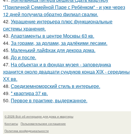
"Приличной Семейной Паре с Ребёнком" - и уже через
12 дней получила обратно филиал свалки.
42.
Украшение интерьера плюс функциональные
системы хранения.
43.
Апартаменты в центре Москвы 63 кв.
44.
За горами, за долами, за далёкими лесами.
45.
Маленький лайфхак для декора дома.
46.
До и после.
47.
На объектах и в фондах музея - заповедника
хранится около двадцати сундуков конца XIX - середины
ХХ вв.
48.
Средиземноморский стиль в интерьере.
49.
* квартира 37 кв.
50.
Первое в практике, выдержанное.
© 2026 Всё об интерьере для дома и квартиры
Контакты
Пользовательское соглашение
Политика конфидециальности