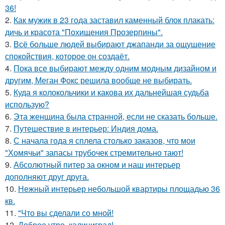
36!
2.
Как мужик в 23 года заставил каменный блок плакать:
дичь и красота "Похищения Прозерпины".
3.
Всё больше людей выбирают джапанди за ощущение
спокойствия, которое он создаёт.
4.
Пока все выбирают между одним модным дизайном и
другим, Меган Фокс решила вообще не выбирать.
5.
Куда я колокольчики и какова их дальнейшая судьба
использую?
6.
Эта женщина была странной, если не сказать больше.
7.
Путешествие в интерьер: Индия дома.
8.
С начала года я сплела столько заказов, что мои
"Хомячьи" запасы трубочек стремительно тают!
9.
Абсолютный питер за окном и наш интерьер
дополняют друг друга.
10.
Нежный интерьер небольшой квартиры площадью 36
кв.
11.
"Что вы сделали со мной!
12.
Доброе утро, калиниград!