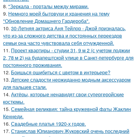
8.
"Зеркала - порталы между мирами.
9.
Немного моей бытовухи и хранения на тему
"Обновление Домашнего Гардероба".
10.
30-Летняя актриса Аня Тейлор - Джой призналась,
что из-за сложного детства и постоянных переездов
семьи она часто чувствовала себя отчужденной.
11.
Проект квартиры - студии 31, 9 м 2 (с учетом лоджии
2, 78 м 2) на будапештской улице в Санкт-петербурге для
постоянного проживания.
12.
Боишься ошибиться с цветом в интерьере?
13.
Детские сладости неожиданно модным аксессуаром
для пальцев стали.
14.
Актёры, которые ненавидят свои супергеройские
костюмы.
15.
Семейная реликвия: тайна кружевной фаты Жаклин
Кеннеди.
16.
Свадебные платья 1920-х годов.
17.
Станислав Юлианович Жуковский очень последний