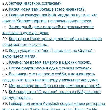
28.
Уютная квартира, согласны?
29.
Какая кухня вам больше всего нравится?
30.
Главная конкурентка Кейт миддлтон в стиле: что
надела Харриет перлинг на празднование пасхи.
31.
Загородный дом с историей: переосмысление
классики в духе ар - деко.
32.
Квартира в Риме: цвета долины тибра и коллекция
современного искусства.
33.
Когда уходишь от "всё Правильно, но Скучно" -
включается магия.
34.
Юрино: где время замерло в царских покоях.
35.
После смерти мужа я одна с сыном осталась.
36.
Вышивка - это не просто хобби, а возможность
создать что-то по-настоящему уникальное для дома.
37.
Метро лефортово. Одна из современных станций.
38.
Кейт миддлтон "Странное" пальто из бабушкиного
сундука надела.
39.
Геймер под ником Avaslash создал копию ресторана
красти краб из "Губка Боб Квадратные Штаны" в No