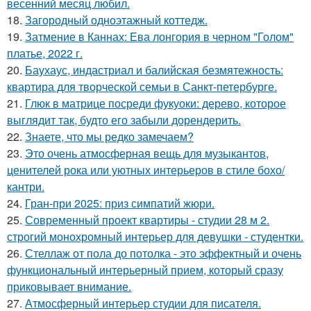
весенний месяц любил.
18.
Загородный одноэтажный коттедж.
19.
Затмение в Каннах: Ева лонгория в черном "Голом"
платье, 2022 г.
20.
Баухаус, индастриал и балийская безмятежность:
квартира для творческой семьи в Санкт-петербурге.
21.
Глюк в матрице посреди фукуоки: дерево, которое
выглядит так, будто его забыли дорендерить.
22.
Знаете, что мы редко замечаем?
23.
Это очень атмосферная вещь для музыкантов,
ценителей рока или уютных интерьеров в стиле бохо/
кантри.
24.
Гран-при 2025: приз симпатий жюри.
25.
Современный проект квартиры - студии 28 м 2.
строгий монохромный интерьер для девушки - студентки.
26.
Стеллаж от пола до потолка - это эффектный и очень
функциональный интерьерный прием, который сразу
приковывает внимание.
27.
Атмосферный интерьер студии для писателя.