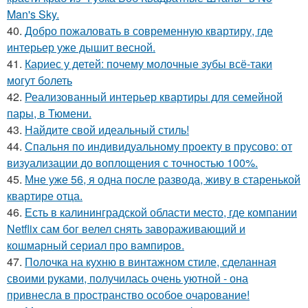
Man's Sky.
40.
Добро пожаловать в современную квартиру, где
интерьер уже дышит весной.
41.
Кариес у детей: почему молочные зубы всё-таки
могут болеть
42.
Реализованный интерьер квартиры для семейной
пары, в Тюмени.
43.
Найдите свой идеальный стиль!
44.
Спальня по индивидуальному проекту в прусово: от
визуализации до воплощения с точностью 100%.
45.
Мне уже 56, я одна после развода, живу в старенькой
квартире отца.
46.
Есть в калининградской области место, где компании
Netflix сам бог велел снять завораживающий и
кошмарный сериал про вампиров.
47.
Полочка на кухню в винтажном стиле, сделанная
своими руками, получилась очень уютной - она
привнесла в пространство особое очарование!