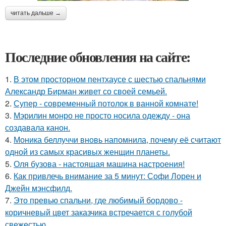
читать дальше →
Последние обновления на сайте:
1.
В этом просторном пентхаусе с шестью спальнями
Александр Бирман живет со своей семьей.
2.
Супер - современный потолок в ванной комнате!
3.
Мэрилин монро не просто носила одежду - она
создавала канон.
4.
Моника беллуччи вновь напомнила, почему её считают
одной из самых красивых женщин планеты.
5.
Оля бузова - настоящая машина настроения!
6.
Как привлечь внимание за 5 минут: Софи Лорен и
Джейн мэнсфилд.
7.
Это превью спальни, где любимый бордово -
коричневый цвет заказчика встречается с голубой
свежестью.