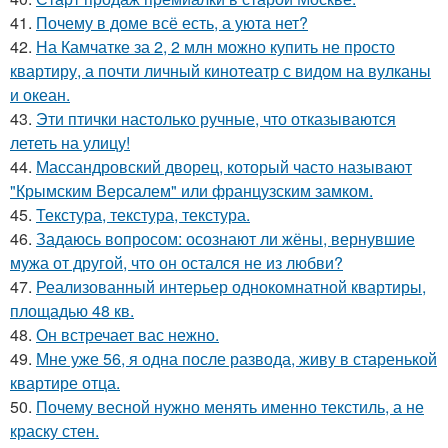
41.
Почему в доме всё есть, а уюта нет?
42.
На Камчатке за 2, 2 млн можно купить не просто
квартиру, а почти личный кинотеатр с видом на вулканы
и океан.
43.
Эти птички настолько ручные, что отказываются
лететь на улицу!
44.
Массандровский дворец, который часто называют
"Крымским Версалем" или французским замком.
45.
Текстура, текстура, текстура.
46.
Задаюсь вопросом: осознают ли жёны, вернувшие
мужа от другой, что он остался не из любви?
47.
Реализованный интерьер однокомнатной квартиры,
площадью 48 кв.
48.
Он встречает вас нежно.
49.
Мне уже 56, я одна после развода, живу в старенькой
квартире отца.
50.
Почему весной нужно менять именно текстиль, а не
краску стен.