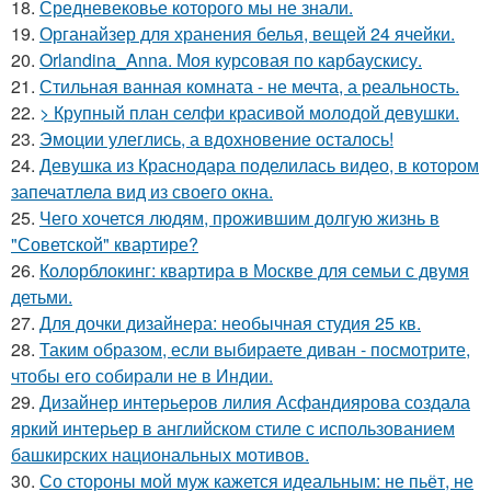
18.
Средневековье которого мы не знали.
19.
Органайзер для хранения белья, вещей 24 ячейки.
20.
Orlandina_Anna. Моя курсовая по карбаускису.
21.
Стильная ванная комната - не мечта, а реальность.
22.
> Крупный план селфи красивой молодой девушки.
23.
Эмоции улеглись, а вдохновение осталось!
24.
Девушка из Краснодара поделилась видео, в котором
запечатлела вид из своего окна.
25.
Чего хочется людям, прожившим долгую жизнь в
"Советской" квартире?
26.
Колорблокинг: квартира в Москве для семьи с двумя
детьми.
27.
Для дочки дизайнера: необычная студия 25 кв.
28.
Таким образом, если выбираете диван - посмотрите,
чтобы его собирали не в Индии.
29.
Дизайнер интерьеров лилия Асфандиярова создала
яркий интерьер в английском стиле с использованием
башкирских национальных мотивов.
30.
Со стороны мой муж кажется идеальным: не пьёт, не