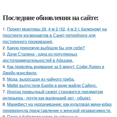
Последние обновления на сайте:
1.
Проект квартиры 29, 4 м 2 (32, 4 м 2 с балконом) на
проспекте космонавтов в Санкт-петербурге для
постоянного проживания.
2.
Какую прихожую выбрали бы для себя?
3.
Дачи Сталина - одна из популярных
достопримечательностей в Абхазии.
4.
Как привлечь внимание за 5 минут: Софи Лорен и
Джейн мэнсфилд.
5.
Мода, выросшая из чайного гриба.
6.
Mattel выпустили Барби в виде майли Сайрус.
7.
Иногда привычный сюжет становится предметом
интерьера - почти как маленький арт - объект.
8.
Манифест на укорачивание: как культовая мини-юбка
перевернула представление о женской независимости.
9.
Платья бэбидолл какие-то странные.