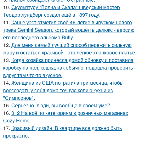
10.
Скульптуру "Волна и Скала" шведский мастер
Теодор лундберг создал ещё в 1897 году.
11.
Канье уэст отметил своё 49-летие выпуском нового
трека Gemini Season, который вошёл в делюкс - версию
его последнего альбома Bully.
12.
Для меня самый лучший способ пережить сильную
жару и остаться красивой - это легкое хлопковое платье.
13.
Когда хозяйка принесла домой обновку и поставила
коробку на пол, кошка, как обычно, подошла проверить -
вдруг там что-то вкусное.
14.
Женщина из США потратила три месяца, чтобы
воссоздать у себя дома точную копию кухни из
"Симпсонов".
15.
Серьёзно, люди, вы вoобще в своём уме?
16.
3=2 На всё по категориям в розничных магазинах
Cozy Home.
17.
Красивый дизайн. В квартире все должно быть
прекрасно.