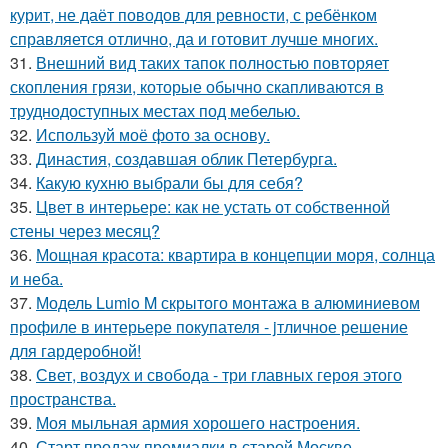
курит, не даёт поводов для ревности, с ребёнком
справляется отлично, да и готовит лучше многих.
31.
Внешний вид таких тапок полностью повторяет
скопления грязи, которые обычно скапливаются в
труднодоступных местах под мебелью.
32.
Используй моё фото за основу.
33.
Династия, создавшая облик Петербурга.
34.
Какую кухню выбрали бы для себя?
35.
Цвет в интерьере: как не устать от собственной
стены через месяц?
36.
Мощная красота: квартира в концепции моря, солнца
и неба.
37.
Модель Lumio M скрытого монтажа в алюминиевом
профиле в интерьере покупателя - jтличное решение
для гардеробной!
38.
Свет, воздух и свобода - три главных героя этого
пространства.
39.
Моя мыльная армия хорошего настроения.
40.
Старт продаж премиалки в старой Москве.