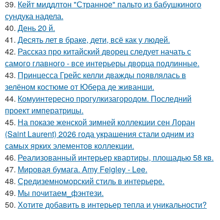
39.
Кейт миддлтон "Странное" пальто из бабушкиного
сундука надела.
40.
День 20 й.
41.
Десять лет в браке, дети, всё как у людей.
42.
Рассказ про китайский дворец следует начать с
самого главного - все интерьеры дворца подлинные.
43.
Принцесса Грейс келли дважды появлялась в
зелёном костюме от Юбера де живанши.
44.
Комуинтересно прогулкизагородом. Последний
проект императрицы.
45.
На показе женской зимней коллекции сен Лоран
(Saint Laurent) 2026 года украшения стали одним из
самых ярких элементов коллекции.
46.
Реализованный интерьер квартиры, площадью 58 кв.
47.
Мировая бумага. Amy Feigley - Lee.
48.
Средиземноморский стиль в интерьере.
49.
Мы почитаем_фэнтези.
50.
Хотите добавить в интерьер тепла и уникальности?