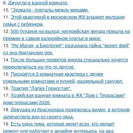
9.
Джунгли в ванной комнате.
10.
"Зеркала - порталы между мирами.
11.
Этой квартирой в московском ЖК владеет молодая
семья с ребенком.
12.
500 буханок на выход: нигерийская звезда пришла на
премию в самом калорийном платье в мире.
13.
"Не Магия, а Биология": разгадана тайна "монет фей"
со дна британских рек.
14.
После больших проектов иногда специально хочется
переключиться на что-то другое.
15.
Продаётся 2-комнатная квартира с двумя
отдельными комнатами и кухней, раздельный санузел.
16.
Трактир "Лапка Горностая".
17.
Хозяйская ванная комната в ЖК "Дом с Террасами"
домстеррасами 2026.
18.
Девушка из Краснодара поделилась видео, в котором
запечатлела вид из своего окна.
19.
Есть одна тема, которая делит всех, кто делает
ремонт или работает в дизайне интерьера, на два