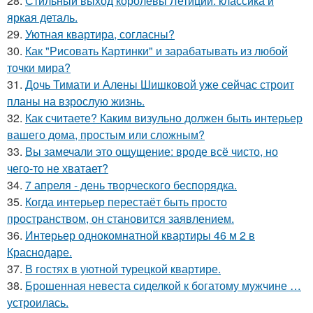
28.
Стильный выход королевы Летиции: классика и
яркая деталь.
29.
Уютная квартира, согласны?
30.
Как "Рисовать Картинки" и зарабатывать из любой
точки мира?
31.
Дочь Тимати и Алены Шишковой уже сейчас строит
планы на взрослую жизнь.
32.
Как считаете? Каким визульно должен быть интерьер
вашего дома, простым или сложным?
33.
Вы замечали это ощущение: вроде всё чисто, но
чего-то не хватает?
34.
7 апреля - день творческого беспорядка.
35.
Когда интерьер перестаёт быть просто
пространством, он становится заявлением.
36.
Интерьер однокомнатной квартиры 46 м 2 в
Краснодаре.
37.
В гостях в уютной турецкой квартире.
38.
Брошенная невеста сиделкой к богатому мужчине …
устроилась.