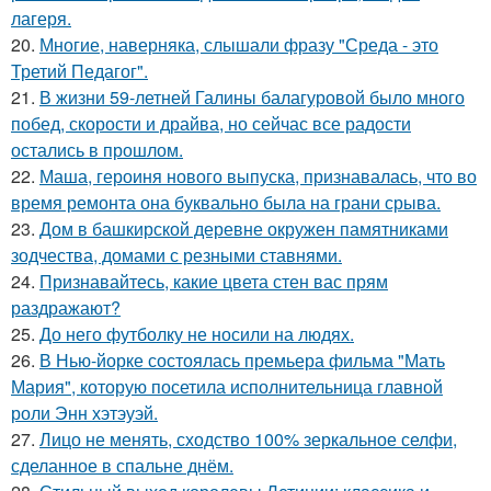
лагеря.
20.
Многие, наверняка, слышали фразу "Среда - это
Третий Педагог".
21.
В жизни 59-летней Галины балагуровой было много
побед, скорости и драйва, но сейчас все радости
остались в прошлом.
22.
Маша, героиня нового выпуска, признавалась, что во
время ремонта она буквально была на грани срыва.
23.
Дом в башкирской деревне окружен памятниками
зодчества, домами с резными ставнями.
24.
Признавайтесь, какие цвета стен вас прям
раздражают?
25.
До него футболку не носили на людях.
26.
В Нью-йорке состоялась премьера фильма "Мать
Мария", которую посетила исполнительница главной
роли Энн хэтэуэй.
27.
Лицо не менять, сходство 100% зеркальное селфи,
сделанное в спальне днём.