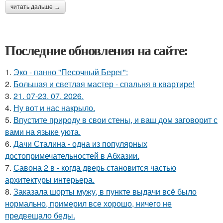
читать дальше →
Последние обновления на сайте:
1.
Эко - панно "Песочный Берег":
2.
Большая и светлая мастер - спальня в квартире!
3.
21. 07-23. 07. 2026.
4.
Ну вот и нас накрыло.
5.
Впустите природу в свои стены, и ваш дом заговорит с
вами на языке уюта.
6.
Дачи Сталина - одна из популярных
достопримечательностей в Абхазии.
7.
Савона 2 в - когда дверь становится частью
архитектуры интерьера.
8.
Заказала шорты мужу, в пункте выдачи всё было
нормально, примерил все хорошо, ничего не
предвещало беды.