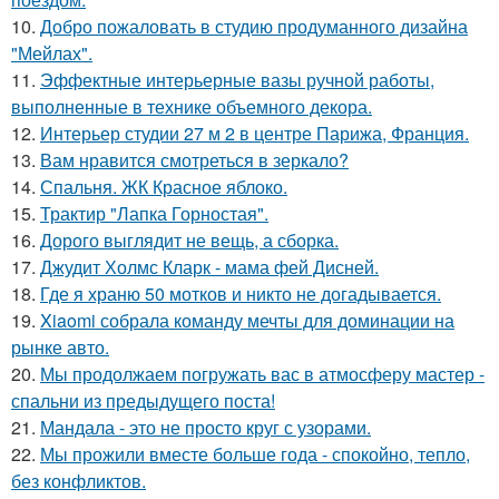
10.
Добро пожаловать в студию продуманного дизайна
"Мейлах".
11.
Эффектные интерьерные вазы ручной работы,
выполненные в технике объемного декора.
12.
Интерьер студии 27 м 2 в центре Парижа, Франция.
13.
Вам нравится смотреться в зеркало?
14.
Спальня. ЖК Красное яблоко.
15.
Трактир "Лапка Горностая".
16.
Дорого выглядит не вещь, а сборка.
17.
Джудит Холмс Кларк - мама фей Дисней.
18.
Где я храню 50 мотков и никто не догадывается.
19.
Xiaomi собрала команду мечты для доминации на
рынке авто.
20.
Мы продолжаем погружать вас в атмосферу мастер -
спальни из предыдущего поста!
21.
Мандала - это не просто круг с узорами.
22.
Мы прожили вместе больше года - спокойно, тепло,
без конфликтов.