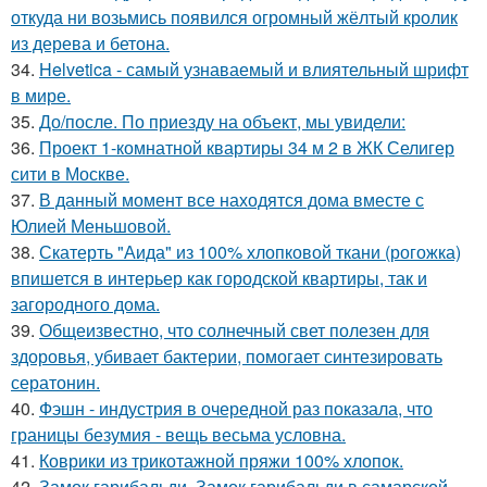
откуда ни возьмись появился огромный жёлтый кролик
из дерева и бетона.
34.
Helvetica - самый узнаваемый и влиятельный шрифт
в мире.
35.
До/после. По приезду на объект, мы увидели:
36.
Проект 1-комнатной квартиры 34 м 2 в ЖК Селигер
сити в Москве.
37.
В данный момент все находятся дома вместе с
Юлией Меньшовой.
38.
Скатерть "Аида" из 100% хлопковой ткани (рогожка)
впишется в интерьер как городской квартиры, так и
загородного дома.
39.
Общеизвестно, что солнечный свет полезен для
здоровья, убивает бактерии, помогает синтезировать
сератонин.
40.
Фэшн - индустрия в очередной раз показала, что
границы безумия - вещь весьма условна.
41.
Коврики из трикотажной пряжи 100% хлопок.
42.
Замок гарибальди. Замок гарибальди в самарской