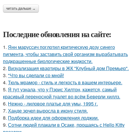
читать дальше →
Последние обновления на сайте:
1.
Янн маруссич поглотил критическую дозу синего
пигмента, чтобы заставить свой организм вырабатывать
подкрашенные биологические жидкости.
2.
Визуализация квартиры в ЖК "Клубный дом Премьер".
3.
"Что вы сделали со мной!
4.
Тюль мрамор - стиль и лeгкость в вашем интерьере.
5.
Я тут узнала, что у Пэрис Хилтон, кажется, самый
красивый переносной туалет во всём Беверли хиллз.
6.
Нежно - лиловое платье для умы, 1995 г.
7.
Ханде эрчел выросла в икону стиля.
8.
Подборка идеи для оформления лоджии.
9.
Сотни людей плакали в Осаке, прощаясь с Hello Kitty
поездом.