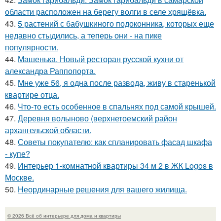
области расположен на берегу волги в селе хрящёвка.
43.
5 растений с бабушкиного подоконника, которых еще
недавно стыдились, а теперь они - на пике
популярности.
44.
Машенька. Новый ресторан русской кухни от
александра Раппопорта.
45.
Мне уже 56, я одна после развода, живу в старенькой
квартире отца.
46.
Что-то есть особенное в спальнях под самой крышей.
47.
Деревня волыново (верхнетоемский район
архангельской области.
48.
Советы покупателю: как спланировать фасад шкафа
- купе?
49.
Интерьер 1-комнатной квартиры 34 м 2 в ЖК Logos в
Москве.
50.
Неординарные решения для вашего жилища.
© 2026 Всё об интерьере для дома и квартиры