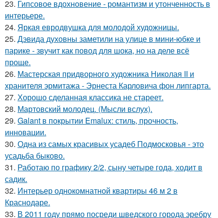
23.
Гипсовое вдохновение - романтизм и утонченность в
интерьере.
24.
Яркая евродвушка для молодой художницы.
25.
Дэвида духовны заметили на улице в мини-юбке и
парике - звучит как повод для шока, но на деле всё
проще.
26.
Мастерская придворного художника Николая II и
хранителя эрмитажа - Эрнеста Карловича фон липгарта.
27.
Хорошо сделанная классика не стареет.
28.
Мартовский молодец. (Мысли вслух).
29.
Galant в покрытии Emalux: стиль, прочность,
инновации.
30.
Одна из самых красивых усадеб Подмосковья - это
усадьба быково.
31.
Работаю по графику 2/2, сыну четыре года, ходит в
садик.
32.
Интерьер однокомнатной квартиры 46 м 2 в
Краснодаре.
33.
В 2011 году прямо посреди шведского города эребру