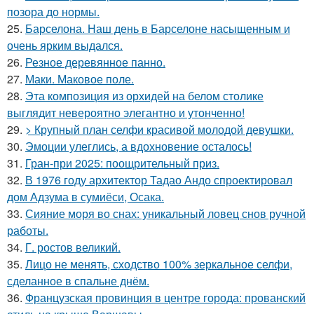
позора до нормы.
25.
Барселона. Наш день в Барселоне насыщенным и
очень ярким выдался.
26.
Резное деревянное панно.
27.
Маки. Маковое поле.
28.
Эта композиция из орхидей на белом столике
выглядит невероятно элегантно и утонченно!
29.
> Крупный план селфи красивой молодой девушки.
30.
Эмоции улеглись, а вдохновение осталось!
31.
Гран-при 2025: поощрительный приз.
32.
В 1976 году архитектор Тадао Андо спроектировал
дом Адзума в сумиёси, Осака.
33.
Сияние моря во снах: уникальный ловец снов ручной
работы.
34.
Г. ростов великий.
35.
Лицо не менять, сходство 100% зеркальное селфи,
сделанное в спальне днём.
36.
Французская провинция в центре города: прованский