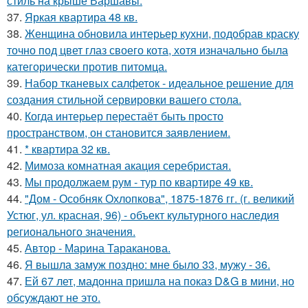
стиль на крыше Варшавы.
37.
Яркая квартира 48 кв.
38.
Женщина обновила интерьер кухни, подобрав краску
точно под цвет глаз своего кота, хотя изначально была
категорически против питомца.
39.
Набор тканевых салфеток - идеальное решение для
создания стильной сервировки вашего стола.
40.
Когда интерьер перестаёт быть просто
пространством, он становится заявлением.
41.
* квартира 32 кв.
42.
Мимоза комнатная акация серебристая.
43.
Мы продолжаем рум - тур по квартире 49 кв.
44.
"Дом - Особняк Охлопкова", 1875-1876 гг. (г. великий
Устюг, ул. красная, 96) - объект культурного наследия
регионального значения.
45.
Автор - Марина Тараканова.
46.
Я вышла замуж поздно: мне было 33, мужу - 36.
47.
Ей 67 лет, мадонна пришла на показ D&G в мини, но
обсуждают не это.