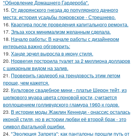
"Обновление Домашнего Гардероба".
15.
От дворянского гнезда до популярного дачного
места: история усадьбы покровское - Стрешнево.
16.
Квартира после проведения капитального ремонта.
17.
Эльза хоск минимализм желанным сделала.
18.
Начало работы: В начале работы с дизайнером
интерьера важно обговорить:
19.
Ханде эрчел выросла в икону стиля.
20.
Норвегия построила туалет за 2 миллиона долларов
с шикарным видом на залив.
21.
Проверить гардероб на трендовость этим летом
проще, чем кажется.
22.
Культовое свадебное мини - платье Шерон тейт, из
шелкового муара цвета слоновой кости, считается
воплощением голливудского гламура 1960-х годов.
23.
В истории моды Жаклин Кеннеди - онассис осталась
иконой стиля, но в истории любви её второй брак - это
символ фатальной ошибки.
24.
"Эволюция Запрета": как панталоны прошли путь от