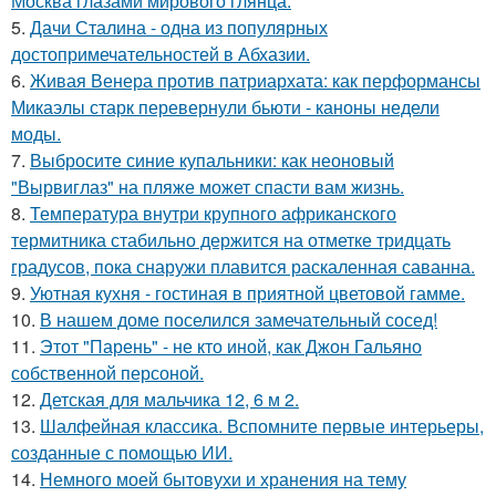
Москва глазами мирового глянца.
5.
Дачи Сталина - одна из популярных
достопримечательностей в Абхазии.
6.
Живая Венера против патриархата: как перформансы
Микаэлы старк перевернули бьюти - каноны недели
моды.
7.
Выбросите синие купальники: как неоновый
"Вырвиглаз" на пляже может спасти вам жизнь.
8.
Температура внутри крупного африканского
термитника стабильно держится на отметке тридцать
градусов, пока снаружи плавится раскаленная саванна.
9.
Уютная кухня - гостиная в приятной цветовой гамме.
10.
В нашем доме поселился замечательный сосед!
11.
Этот "Парень" - не кто иной, как Джон Гальяно
собственной персоной.
12.
Детская для мальчика 12, 6 м 2.
13.
Шалфейная классика. Вспомните первые интерьеры,
созданные с помощью ИИ.
14.
Немного моей бытовухи и хранения на тему