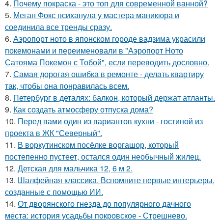
4.
Почему покраска - это топ для современной ванной?
5.
Меган Фокс психанула у мастера маникюра и
соединила все тренды сразу.
6.
Аэропорт ното в японском городе вадзима украсили
покемонами и переименовали в "Аэропорт Ното
Сатояма Покемон с Тобой", если переводить дословно.
7.
Самая дорогая ошибка в ремонте - делать квартиру
так, чтобы она понравилась всем.
8.
Петербург в деталях: балкон, который держат атланты.
9.
Как создать атмосферу отпуска дома?
10.
Перед вами один из вариантов кухни - гостиной из
проекта в ЖК "Северный".
11.
В воркутинском посёлке воргашор, который
постепенно пустеет, остался один необычный жилец.
12.
Детская для мальчика 12, 6 м 2.
13.
Шалфейная классика. Вспомните первые интерьеры,
созданные с помощью ИИ.
14.
От дворянского гнезда до популярного дачного
места: история усадьбы покровское - Стрешнево.