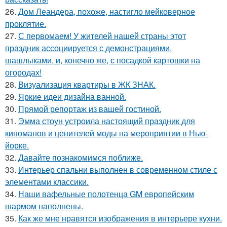
26.
Дом Леандера, похоже, настигло мейковерное
проклятие.
27.
С первомаем! У жителей нашей страны этот
праздник ассоциируется с демонстрациями,
шашлыками, и, конечно же, с посадкой картошки на
огородах!
28.
Визуализация квартиры в ЖК ЗНАК.
29.
Яркие идеи дизайна ванной.
30.
Прямой репортаж из вашей гостиной.
31.
Эмма стоун устроила настоящий праздник для
киноманов и ценителей моды на мероприятии в Нью-
йорке.
32.
Давайте познакомимся поближе.
33.
Интерьер спальни выполнен в современном стиле с
элементами классики.
34.
Наши вафельные полотенца GM европейским
шармом наполнены.
35.
Как же мне нравятся изображения в интерьере кухни.