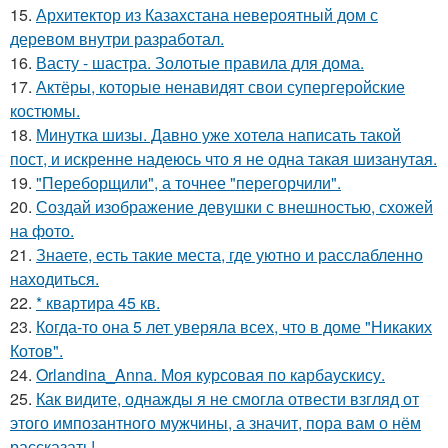
15.
Архитектор из Казахстана невероятный дом с
деревом внутри разработал.
16.
Васту - шастра. Золотые правила для дома.
17.
Актёры, которые ненавидят свои супергеройские
костюмы.
18.
Минутка шизы. Давно уже хотела написать такой
пост, и искренне надеюсь что я не одна такая шизанутая.
19.
"Переборщили", а точнее "перегорчили".
20.
Создай изображение девушки с внешностью, схожей
на фото.
21.
Знаете, есть такие места, где уютно и расслабленно
находиться.
22.
* квартира 45 кв.
23.
Когда-то она 5 лет уверяла всех, что в доме "Никаких
Котов".
24.
Orlandina_Anna. Моя курсовая по карбаускису.
25.
Как видите, однажды я не смогла отвести взгляд от
этого импозантного мужчины, а значит, пора вам о нём
рассказать!