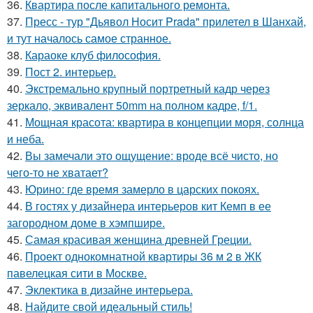
36.
Квартира после капитального ремонта.
37.
Пресс - тур "Дьявол Носит Prada" прилетел в Шанхай,
и тут началось самое странное.
38.
Караоке клуб философия.
39.
Пост 2. интерьер.
40.
Экстремально крупный портретный кадр через
зеркало, эквивалент 50mm на полном кадре, f/1.
41.
Мощная красота: квартира в концепции моря, солнца
и неба.
42.
Вы замечали это ощущение: вроде всё чисто, но
чего-то не хватает?
43.
Юрино: где время замерло в царских покоях.
44.
В гостях у дизайнера интерьеров кит Кемп в ее
загородном доме в хэмпшире.
45.
Самая красивая женщина древней Греции.
46.
Проект однокомнатной квартиры 36 м 2 в ЖК
павелецкая сити в Москве.
47.
Эклектика в дизайне интерьера.
48.
Найдите свой идеальный стиль!