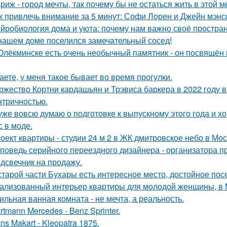
риж - город мечты, так почему бы не остаться жить в этой м
к привлечь внимание за 5 минут: Софи Лорен и Джейн мэнс
йробиология дома и уюта: почему нам важно своё простран
нашем доме поселился замечательный сосед!
Олёкминске есть очень необычный памятник - он посвящён н
аете, у меня такое бывает во время прогулки.
ржество Кортни кардашьян и Трэвиса баркера в 2022 году
нтричностью.
уже вовсю думаю о подготовке к выпускному этого года и хо
с в моде.
оект квартиры - студии 24 м 2 в ЖК дмитровское небо в Мос
поведь серийного переездного дизайнера - организатора п
дсвечник на продажу.
старой части Бухары есть интересное место, достойное по
ализованный интерьер квартиры для молодой женщины, в 
ильная ванная комната - не мечта, а реальность.
rtmann Mercedes - Benz Sprinter.
ns Makart - Kleopatra 1875.