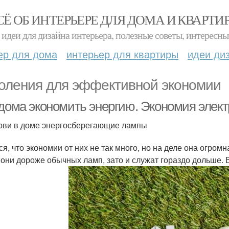
СЁ ОБ ИНТЕРЬЕРЕ ДЛЯ ДОМА И КВАРТИ
идеи для дизайна интерьера, полезные советы, интересны
ер для дома
интерьер для квартиры
идеи ди
оления для эффективной экономии
 дома экономить энергию. Экономия элек
ови в доме энергосберегающие лампы
я, что экономии от них не так много, но на деле она огромн
 они дороже обычных ламп, зато и служат гораздо дольше. 