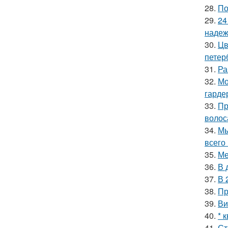
28.
По
29.
24
надеж
30.
Цв
петер
31.
Ра
32.
Мо
гарде
33.
Пр
волос
34.
Мы
всего 
35.
Ме
36.
В 
37.
В 
38.
Пр
39.
Ви
40.
* 
41.
Ст