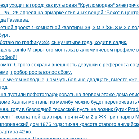
езд уходит в город: как культовая "Кругломордая" электрич
 - 25 - 26 апреля на ярмарке стильных вещей "Бохо" в цент
да Газзаева.
етной проект 1-комнатной квартиры 36, 3 м 2 (39, 8 м 2 с 
бург.
ботаю по графику 2/2, сыну четыре года, ходит в садик.
дель Lumio M скрытого монтажа в алюминиевом профиле в 
робной!
омпт: Строго сохрани внешность девушки с референса со
ами, пробор роста волос сбоку.
 с мужем молодые, нам чуть больше двадцати, вместе уже н
год.
ня пустили пофотографировать на первом этаже дома ели
доме Ханны монтаны из малибу можно будет переночевать 
2005 году в безлюдной техасской пустыне возник бутик Prad
оект 1-комнатной квартиры почти 40 м 2 в ЖК Грин парк в М
кторианский дом 1875 года: тихая красота старого английск
квартира 42 кв.
рана советов. Цветоводам на заметку.