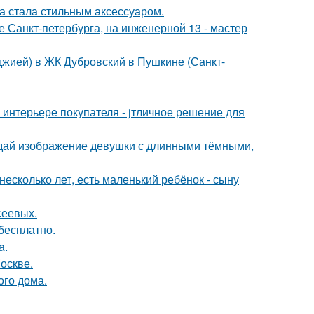
ка стала стильным аксессуаром.
ре Санкт-петербурга, на инженерной 13 - мастер
лоджией) в ЖК Дубровский в Пушкине (Санкт-
интерьере покупателя - jтличное решение для
здай изображение девушки с длинными тёмными,
есколько лет, есть маленький ребёнок - сыну
сеевых.
бесплатно.
a.
оскве.
ого дома.