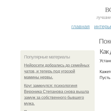
В
лучшие 
главная
интерь
Пок
Как
Популярные материалы
Устан
Нейросети добрались до семейных
Кажетс
чатов, и теперь под угрозой
Пусть
мамины нервы.
Круг замкнулся: психологиня
Вероника Степанова снова вышла
замуж за собственного бывшего
мужа.