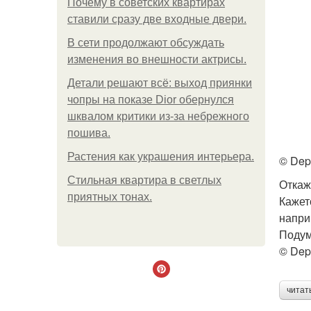
Почему в советских квартирах
ставили сразу две входные двери.
В сети продолжают обсуждать
изменения во внешности актрисы.
Детали решают всё: выход приянки
чопры на показе Dior обернулся
шквалом критики из-за небрежного
пошива.
Растения как украшения интерьера.
© Dep
Стильная квартира в светлых
Откаж
приятных тонах.
Кажет
напри
Подум
© Dep
читат