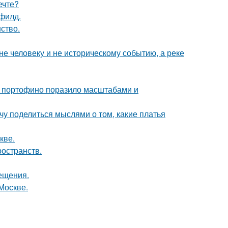
ечте?
филд.
ство.
е человеку и не историческому событию, а реке
 в портофино поразило масштабами и
чу поделиться мыслями о том, какие платья
кве.
ространств.
сещения.
Москве.