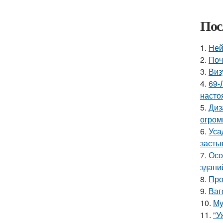
Пос
1.
Ней
2.
Поч
3.
Виз
4.
69-
насто
5.
Диз
огром
6.
Уса
засты
7.
Осо
здани
8.
Про
9.
Ваг
10.
Му
11.
"У