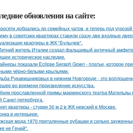
ледние обновления на сайте:
росети добрались до семейных чатов, и теперь под угрозо
ему в советских квартирах ставили сразу две входные двер
уализация квартиры в ЖК "Булычев".
Летний житель Италии создал фальшивый античный амфитеа
ящее историческое наследие.
айнеры показали Eclipse Seraph Gown - платье, которое пр
ными чёрно-белыми крыльями.
дьба Рукавишниковых в нижнем Новгороде - это воплощени
вшее во времени произведение искусства.
бняк прославленной примы мариинского театра Матильды к
й Санкт-петербурга.
ект квартиры - студии 30 м 2 в ЖК невский в Москве.
онка в интерьере.
жская мода 1970 приталенные рубашки и сильно зауженные
же не Гений".