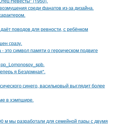
тец Невесты" (1950).
возмущения среди фанатов из-за дизайна.
характером.
 даёт поводов для ревности, с ребёнком
шен сразу.
 - это символ памяти о героическом подвиге
е pp_Lomonosov_spb.
Теперь я Бездомная".
ссического синего, васильковый выглядит более
оме в хэмпшире.
00 м мы разработали для семейной пары с двумя