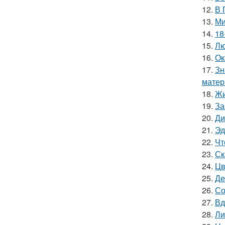
12.
В 
13.
Ми
14.
18
15.
Лю
16.
Ок
17.
Зн
матер
18.
Жи
19.
За
20.
Ди
21.
Эд
22.
Чт
23.
Ск
24.
Цв
25.
Де
26.
Со
27.
Вд
28.
Ли