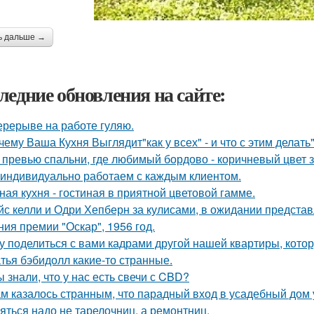
ь дальше →
ледние обновления на сайте:
ерерыве на работе гуляю.
чему Ваша Кухня Выглядит"как у всех" - и что с этим делать"
 превью спальни, где любимый бордово - коричневый цвет з
индивидуально работаем с каждым клиентом.
ная кухня - гостиная в приятной цветовой гамме.
йс келли и Одри Хепберн за кулисами, в ожидании предста
ния премии "Оскар", 1956 год.
у поделиться с вами кадрами другой нашей квартиры, кото
тья бэбидолл какие-то странные.
ы знали, что у нас есть свечи с CBD?
м казалось странным, что парадный вход в усадебный дом 
яться надо не тарелочниц, а ремонтниц.