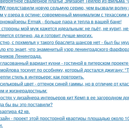
вероятное свадебное платье Элизабет Тейлор из фильма "О
W представили новую седьмую серию, чем вызвали волну 
м у озера в остине: современный минимализм с техасским 
ономайзеры Ermak - больше пара и тепла в вашей бане!
 стороны мой муж кажется идеальным: не пьёт, не курит, не
ляется отлично, да и готовит лучше многих.
стно, с похмелья у такого браслета шансов нет - был бы уку
ло кто знает, что знаменитый узор ленинградского фарфора
дников Ленинграда.
гласованный вариант кухни - гостиной в питерском проект
мойлова тоскует по особняку, который достался джигану: "
еппи стиль в интерьере: как повторить.
сильковый цвет - оттенок синей гаммы, но в отличие от кла
м и жизнерадостным:
гостях у дизайнера интерьеров кит Кемп в ее загородном д
да бы вы это поставили?
квартира 42 кв.
зайн - проект этой просторной квартиры площадью около 1
и.