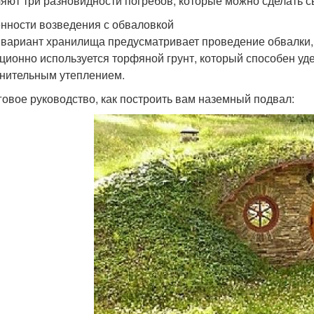
яют три разновидности погребов, которые можно сделать с
нности возведения с обваловкой
 вариант хранилища предусматривает проведение обвалки, т
ционно используется торфяной грунт, который способен уде
нительным утеплением.
овое руководство, как построить вам наземный подвал: