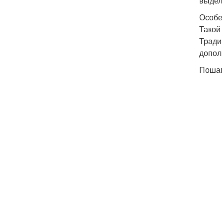
выдел
Особе
Такой
Тради
допол
Пошаг