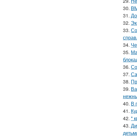
29.
Не
30.
BM
31.
До
32.
Эк
33.
Со
справ
34.
Че
35.
Ма
блока
36.
Со
37.
Са
38.
Пр
39.
Ва
нежны
40.
В 
41.
Ку
42.
* 
43.
Ди
детьм