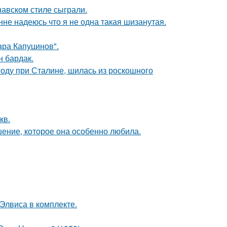
авском стиле сыграли.
нне надеюсь что я не одна такая шизанутая.
ра Капуцинов".
н бардак.
году при Сталине, шилась из роскошного
кв.
шение, которое она особенно любила.
 Элвиса в комплекте.