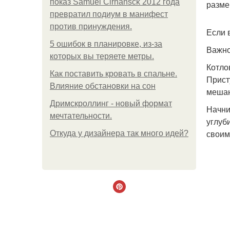
показ Samuel Cirnansck 2012 года
разме
превратил подиум в манифест
против принуждения.
Если 
5 ошибок в планировке, из-за
Важно
которых вы теряете метры.
Котло
Как поставить кровать в спальне.
Прист
Влияние обстановки на сон
мешаю
Дримскроллинг - новый формат
Начни
мечтательности.
углуб
своим
Откуда у дизайнера так много идей?