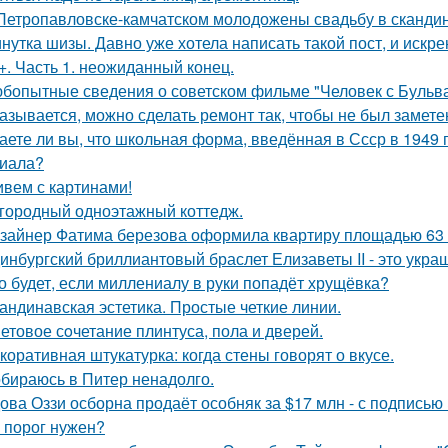
Петропавловске-камчатском молодожены свадьбу в скандин
нутка шизы. Давно уже хотела написать такой пост, и искре
+. Часть 1. неожиданный конец.
бопытные сведения о советском фильме "Человек с Бульва
азывается, можно сделать ремонт так, чтобы не был замете
аете ли вы, что школьная форма, введённая в Ссср в 1949 
иала?
вем с картинами!
городный одноэтажный коттедж.
зайнер Фатима березова оформила квартиру площадью 63 
инбургский бриллиантовый браслет Елизаветы II - это укра
о будет, если миллениалу в руки попадёт хрущёвка?
андинавская эстетика. Простые четкие линии.
етовое сoчетание плинтуса, пола и дверей.
коративная штукатурка: когда стены говорят о вкусе.
бираюсь в Питер ненадолго.
ова Оззи осборна продаёт особняк за $17 млн - с подписью
 порог нужен?