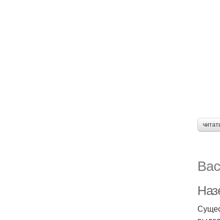
читат
Вас
Наз
Сущес