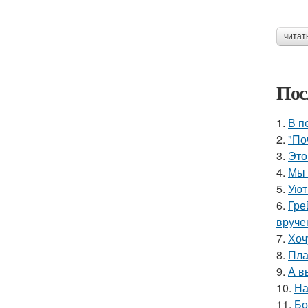
читат
Пос
1.
В п
2.
"По
3.
Это
4.
Мы 
5.
Уют
6.
Гре
вруче
7.
Хоч
8.
Пла
9.
А в
10.
На
11.
Бо