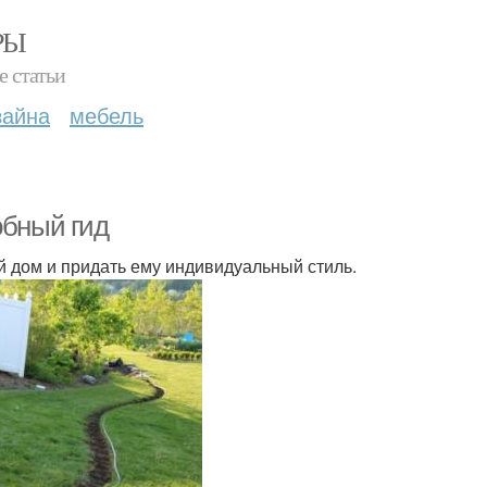
РЫ
е статьи
зайна
мебель
обный гид
й дом и придать ему индивидуальный стиль.