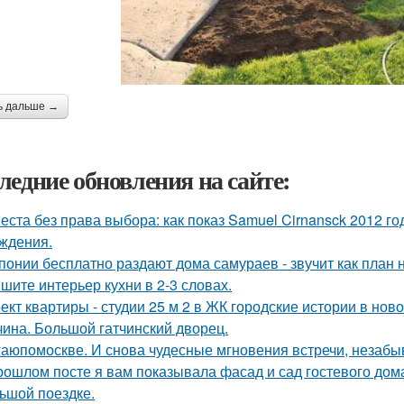
ь дальше →
ледние обновления на сайте:
еста без права выбора: как показ Samuel Cirnansck 2012 г
ждения.
понии бесплатно раздают дома самураев - звучит как план 
шите интерьер кухни в 2-3 словах.
ект квартиры - студии 25 м 2 в ЖК городские истории в нов
чина. Большой гатчинский дворец.
аюпомоскве. И снова чудесные мгновения встречи, незабы
рошлом посте я вам показывала фасад и сад гостевого дома
ьшой поездке.