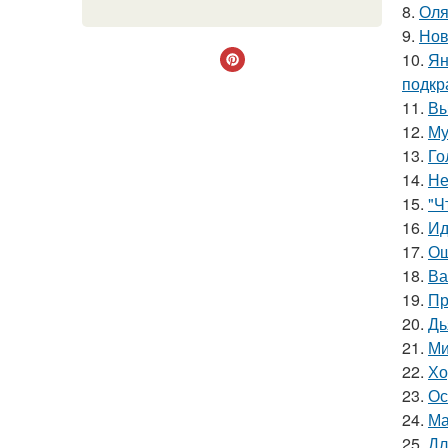
8.
Оля
9.
Нов
10.
Ян
подкр
11.
Вы
12.
Му
13.
Го
14.
Не
15.
"Ч
16.
Ид
17.
Ош
18.
Ва
19.
Пр
20.
Дь
21.
Ми
22.
Хо
23.
Ос
24.
Ма
25.
Дл