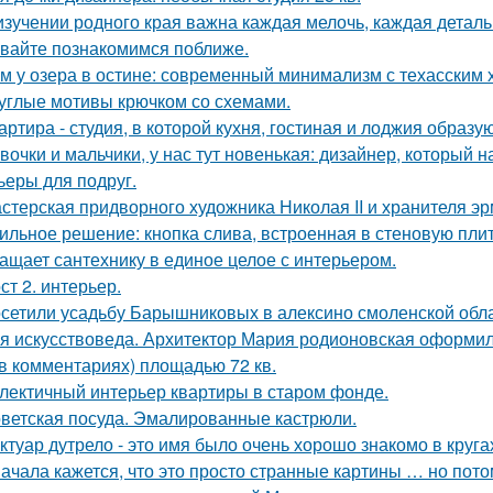
изучении родного края важна каждая мелочь, каждая деталь
вайте познакомимся поближе.
м у озера в остине: современный минимализм с техасским 
углые мотивы крючком со схемами.
артира - студия, в которой кухня, гостиная и лоджия образ
вочки и мальчики, у нас тут новенькая: дизайнер, который н
ьеры для подруг.
стерская придворного художника Николая II и хранителя эр
ильное решение: кнопка слива, встроенная в стеновую плитк
ащает сантехнику в единое целое с интерьером.
ст 2. интерьер.
сетили усадьбу Барышниковых в алексино смоленской обла
я искусствоведа. Архитектор Мария родионовская оформил
 в комментариях) площадью 72 кв.
лектичный интерьер квартиры в старом фонде.
ветская посуда. Эмалированные кастрюли.
ктуар дутрело - это имя было очень хорошо знакомо в круга
ачала кажется, что это просто странные картины … но пото