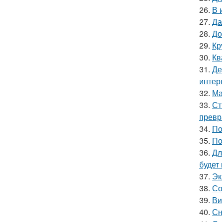
26.
В 
27.
Да
28.
До
29.
Кр
30.
Кв
31.
Де
интер
32.
Ма
33.
Ст
превр
34.
По
35.
По
36.
Дл
будет
37.
Эк
38.
Со
39.
Ви
40.
Сн