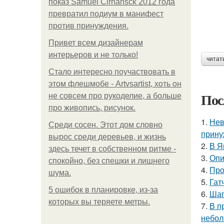
показ Samuel Cirnansck 2012 года
превратил подиум в манифест
против принуждения.
Привет всем дизайнерам
интерьеров и не только!
читат
Стало интересно поучаствовать в
этом флешмобе - Artvsartist, хоть он
Пос
не совсем про рукоделие, а больше
про живопись, рисунок.
1.
Нев
Среди сосен. Этот дом словно
прину
вырос среди деревьев, и жизнь
2.
В Я
здесь течет в собственном ритме -
3.
Опи
спокойно, без спешки и лишнего
4.
Про
шума.
5.
Гат
5 ошибок в планировке, из-за
6.
Шаг
которых вы теряете метры.
7.
В п
небол