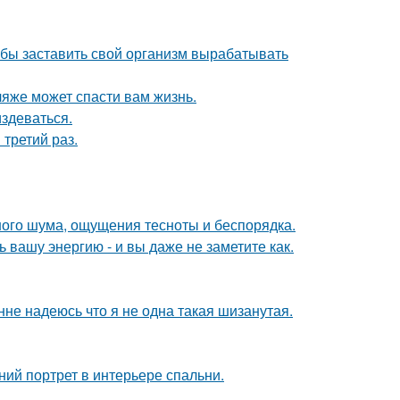
тобы заставить свой организм вырабатывать
ляже может спасти вам жизнь.
издеваться.
третий раз.
ного шума, ощущения тесноты и беспорядка.
вашу энергию - и вы даже не заметите как.
нне надеюсь что я не одна такая шизанутая.
ий портрет в интерьере спальни.