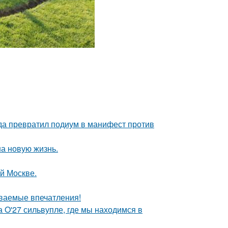
ода превратил подиум в манифест против
на новую жизнь.
ой Москве.
ваемые впечатления!
 O'27 сильвупле, где мы находимся в