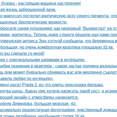
 бузова - настоящая машина настроения!
ая жизнь заброшенной дачи.
н маруссич поглотил критическую дозу синего пигмента, ч
ашенные биологические жидкости.
бросите синие купальники: как неоновый "Вырвиглаз" на п
жики, крепитесь. Теперь даже стринги решили над нами по
лливудская актриса Энн хэтэуэй сообщила, что беременна в 
большая, но очень комфортная квартира площадью 32 кв.
то вы сделали со мной!
еи с оригинальными ширмами в интерьере.
ибки хранения в квартире - самая частая причина визуаль
ш дом может буквально обнимать вас или медленно съедать 
авила любви по интеpьеpу.
явол носит Prada 2: во что одеты персонажи фильма.
нутка шизы. Давно уже хотела написать такой пост, и искре
роший дизайн с атмосферы начинается.
обняк Демидова, большая морская, 43.
ксимально реалистичная фотография, чувственный домашн
я дочки дизайнера: необычная студия 25 кв.