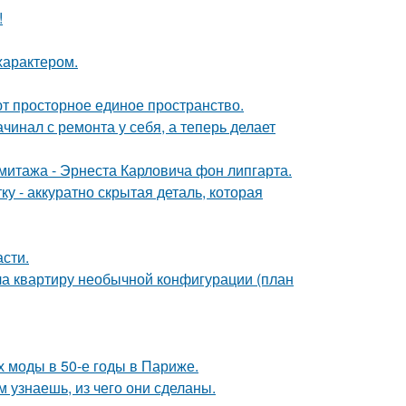
!
характером.
уют просторное единое пространство.
ачинал с ремонта у себя, а теперь делает
митажа - Эрнеста Карловича фон липгарта.
у - аккуратно скрытая деталь, которая
сти.
а квартиру необычной конфигурации (план
х моды в 50-е годы в Париже.
м узнаешь, из чего они сделаны.