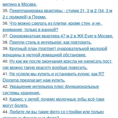
митино в Москве.
35.
Перепланировка квартиры - студии 31, 3 м 2 (34, 3 м
2 с лоджией) в Перми.
36.
Что можно сделать из плитки, кроме стен, и не ,
внимание, только в ванной?
37.
Однокомнатная квартира 47 м 2 в ЖК Ever в Москве.
38.
Преппи стиль в интерьере: как повторить.
39.
Крупный план (портрет) очаровательной молодой
женщины в уютной домашней обстановке.
40.
Ну как же после окончания кресла не написать пост,
где можно такую красоту вообще повесить.
41.
Не успели мы купить и установить кухню, как RT
Diorama предлагает нам купить.
42.
Украшение интерьера плюс функциональные
системы хранения.
43.
Кариес у детей: почему молочные зубы всё-таки
могут болеть
44.
Любите ли вы такие фото со стройки или только
красивые финальные фото?