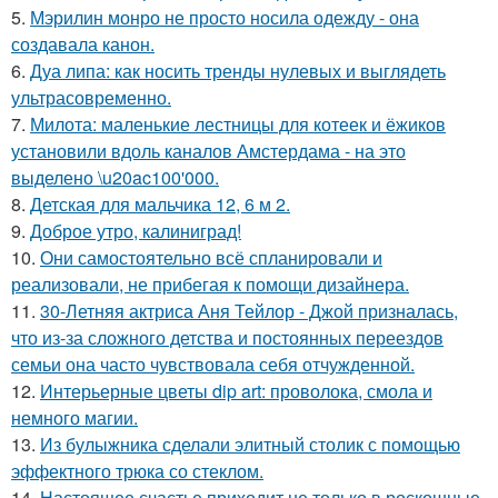
5.
Мэрилин монро не просто носила одежду - она
создавала канон.
6.
Дуа липа: как носить тренды нулевых и выглядеть
ультрасовременно.
7.
Милота: маленькие лестницы для котеек и ёжиков
установили вдоль каналов Амстердама - на это
выделено \u20ac100'000.
8.
Детская для мальчика 12, 6 м 2.
9.
Доброе утро, калиниград!
10.
Они самостоятельно всё спланировали и
реализовали, не прибегая к помощи дизайнера.
11.
30-Летняя актриса Аня Тейлор - Джой призналась,
что из-за сложного детства и постоянных переездов
семьи она часто чувствовала себя отчужденной.
12.
Интерьерные цветы dip art: проволока, смола и
немного магии.
13.
Из булыжника сделали элитный столик с помощью
эффектного трюка со стеклом.
14.
Настоящее счастье приходит не только в роскошные