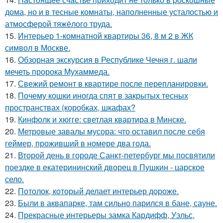
дома, но и в тесные комнаты, наполненные усталостью и
атмосферой тяжёлого труда.
15.
Интерьер 1-комнатной квартиры 36, 8 м 2 в ЖК
символ в Москве.
16.
Обзорная экскурсия в Республике Чечня г. шали
мечеть пророка Мухаммеда.
17.
Свежий ремонт в квартире после перепланировки.
18.
Почему кошки иногда спят в закрытых тесных
пространствах (коробках, шкафах?
19.
Кинфолк и хюгге: светлая квартира в Минске.
20.
Метровые завалы мусора: что оставил после себя
геймер, проживший в номере два года.
21.
Второй день в городе Санкт-петербург мы посвятили
поездке в екатерининский дворец в Пушкин - царское
село.
22.
Потолок, который делает интерьер дороже.
23.
Были в аквапарке, там сильно парился в бане, сауне.
24.
Прекрасные интерьеры замка Кардифф, Уэльс,