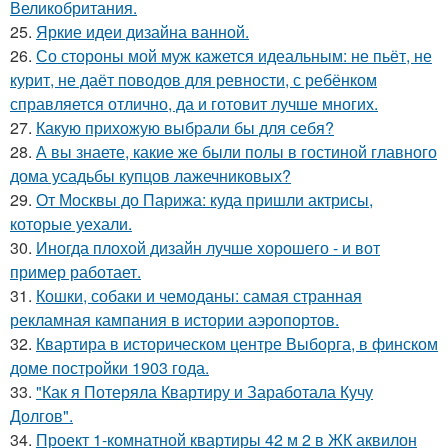
Великобритания.
25.
Яркие идеи дизайна ванной.
26.
Со стороны мой муж кажется идеальным: не пьёт, не
курит, не даёт поводов для ревности, с ребёнком
справляется отлично, да и готовит лучше многих.
27.
Какую прихожую выбрали бы для себя?
28.
А вы знаете, какие же были полы в гостиной главного
дома усадьбы купцов лажечниковых?
29.
От Москвы до Парижа: куда пришли актрисы,
которые уехали.
30.
Иногда плохой дизайн лучше хорошего - и вот
пример работает.
31.
Кошки, собаки и чемоданы: самая странная
рекламная кампания в истории аэропортов.
32.
Квартира в историческом центре Выборга, в финском
доме постройки 1903 года.
33.
"Как я Потеряла Квартиру и Заработала Кучу
Долгов".
34.
Проект 1-комнатной квартиры 42 м 2 в ЖК аквилон