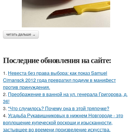
читать дальше →
Последние обновления на сайте:
1.
Невеста без права выбора: как показ Samuel
Cirnansck 2012 года превратил подиум в манифест
против принуждения.
2.
Преображение в ванной на ул. генерала Григорова, д.
36!
3.
"Что случилось? Почему она в этой тряпочке?
4.
Усадьба Рукавишниковых в нижнем Новгороде - это
воплощение купеческой роскоши и изысканности,
застывшее во времени произведение искусства.