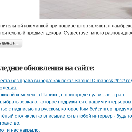
нительной изюминкой при пошиве штор являются ламбрекен
тоятельный предмет декора. Существует много разновидно
ь дальше →
ледние обновления на сайте:
еста без права выбора: как показ Samuel Cirnansck 2012 г
ждения.
 жилой комплекс в Париже, в пригороде нуази - ле - гран.
 выбрать зеркало, которое подружится с вашим интерьером
тье с надписью на русском, которое Ким бейсингер придума
тёный столик легко вписывается в любой интерьер - будь т
транство.
вот и нас накрыло.