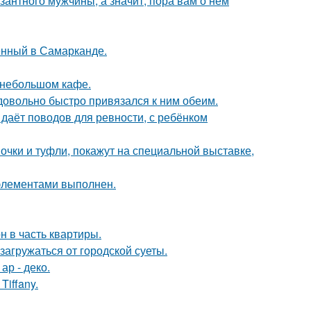
озантного мужчины, а значит, пора вам о нём
енный в Самарканде.
 небольшом кафе.
 довольно быстро привязался к ним обеим.
 даёт поводов для ревности, с ребёнком
чки и туфли, покажут на специальной выставке,
элементами выполнен.
н в часть квартиры.
агружаться от городской суеты.
ар - деко.
iffany.