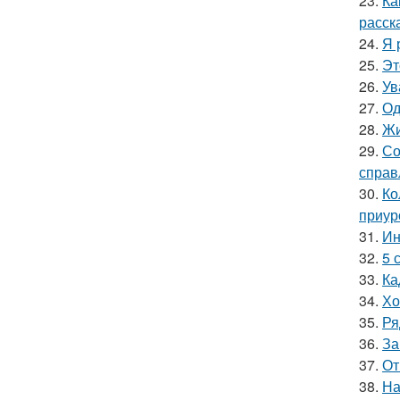
23.
Ка
расск
24.
Я 
25.
Эт
26.
Ув
27.
Од
28.
Жи
29.
Со
справ
30.
Ко
приур
31.
Ин
32.
5 
33.
Ка
34.
Хо
35.
Ря
36.
За
37.
От
38.
На