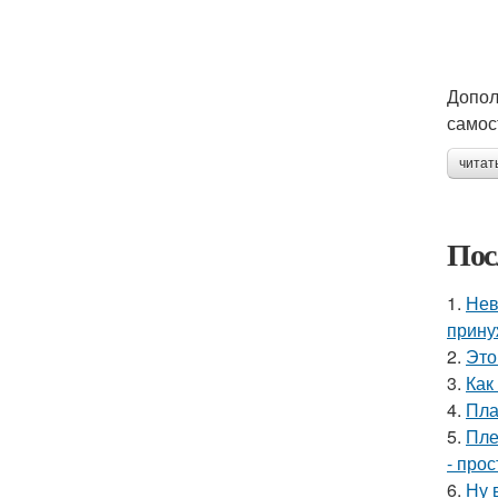
Допол
самос
читат
Пос
1.
Нев
прину
2.
Это
3.
Как
4.
Пла
5.
Пле
- прос
6.
Ну 