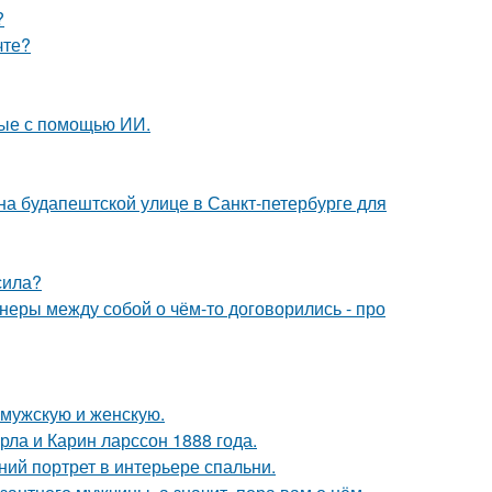
?
чте?
ные с помощью ИИ.
) на будапештской улице в Санкт-петербурге для
сила?
йнеры между собой о чём-то договорились - про
 мужскую и женскую.
ла и Карин ларссон 1888 года.
ий портрет в интерьере спальни.