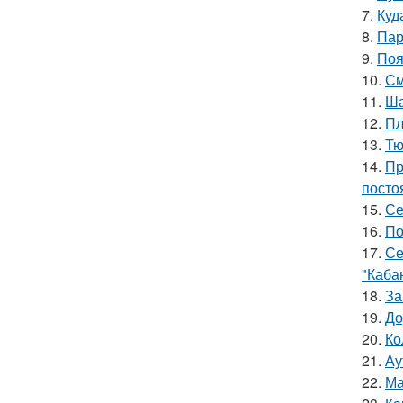
7.
Куд
8.
Пар
9.
Поя
10.
См
11.
Ша
12.
Пл
13.
Тю
14.
Пр
посто
15.
Се
16.
По
17.
Се
"Каба
18.
За
19.
До
20.
Ко
21.
Ау
22.
Ма