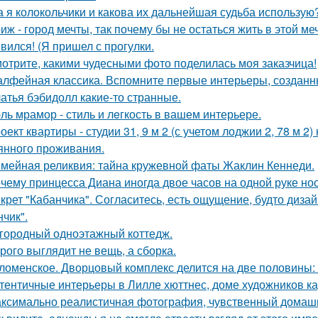
а я колокольчики и какова их дальнейшая судьба использую
иж - город мечты, так почему бы не остаться жить в этой ме
вился! (Я пришел с прогулки.
отрите, какими чудесными фото поделилась моя заказчица!
лфейная классика. Вспомните первые интерьеры, создан
атья бэбидолл какие-то странные.
ль мрамор - стиль и лeгкость в вашем интерьере.
оект квартиры - студии 31, 9 м 2 (с учетом лоджии 2, 78 м 2
янного проживания.
мейная реликвия: тайна кружевной фаты Жаклин Кеннеди.
чему принцесса Диана иногда двое часов на одной руке но
крет "Кабанчика". Согласитесь, есть ощущение, будто диза
нчик".
городный одноэтажный коттедж.
рого выглядит не вещь, а сборка.
ломенское. Дворцовый комплекс делится на две половины:
тентичные интерьеры в Лилле хюттнес, доме художников кар
ксимально реалистичная фотография, чувственный домашн