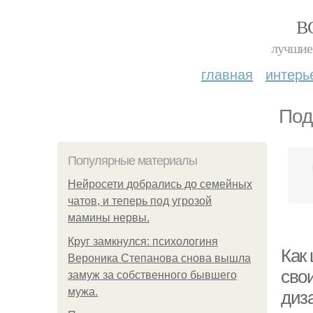
В
лучшие 
главная
интерь
Под
Популярные материалы
Нейросети добрались до семейных
чатов, и теперь под угрозой
мамины нервы.
Круг замкнулся: психологиня
Как
Вероника Степанова снова вышла
сво
замуж за собственного бывшего
мужа.
диз