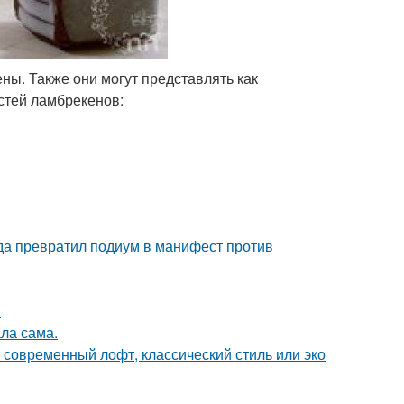
ы. Также они могут представлять как
стей ламбрекенов:
ода превратил подиум в манифест против
.
ла сама.
о современный лофт, классический стиль или эко