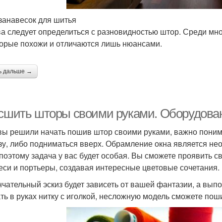
занавесок для шитья
а следует определиться с разновидностью штор. Среди мн
орые похожи и отличаются лишь нюансами.
ь дальше →
 сшить шторы своими руками. Оборудован
вы решили начать пошив штор своими руками, важно понимат
зу, либо подниматься вверх. Обрамление окна является н
 поэтому задача у вас будет особая. Вы сможете проявить 
еси и портьеры, создавая интересные цветовые сочетания.
нчательный эскиз будет зависеть от вашей фантазии, а вып
ть в руках нитку с иголкой, несложную модель сможете пошит