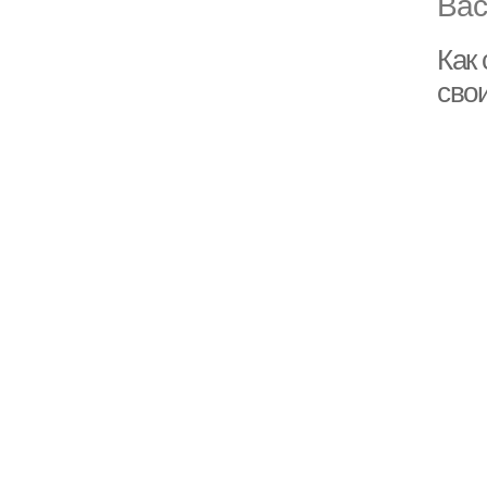
Вас
Как
сво