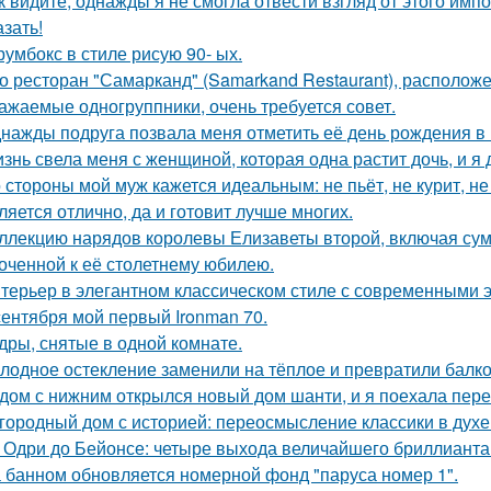
к видите, однажды я не смогла отвести взгляд от этого имп
азать!
румбокс в стиле рисую 90- ых.
о ресторан "Самарканд" (Samarkand Restaurant), располож
ажаемые одногруппники, очень требуется совет.
нажды подруга позвала меня отметить её день рождения в
знь свела меня с женщиной, которая одна растит дочь, и я
 стороны мой муж кажется идеальным: не пьёт, не курит, не
ляется отлично, да и готовит лучше многих.
ллекцию нарядов королевы Елизаветы второй, включая сумо
оченной к её столетнему юбилею.
терьер в элегантном классическом стиле с современными 
сентября мой первый Ironman 70.
дры, снятые в одной комнате.
лодное остекление заменили на тёплое и превратили балко
дом с нижним открылся новый дом шанти, и я поехала перез
городный дом с историей: переосмысление классики в духе 
 Одри до Бейонсе: четыре выхода величайшего бриллианта T
 банном обновляется номерной фонд "паруса номер 1".