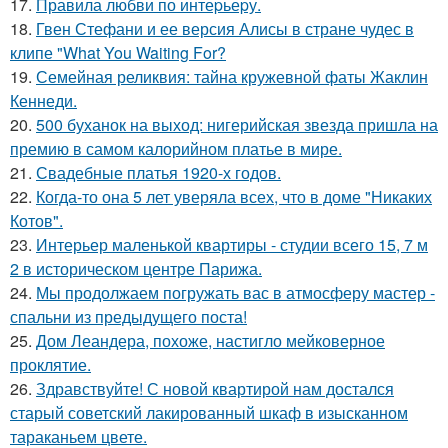
17.
Правила любви по интеpьеpу.
18.
Гвен Стефани и ее версия Алисы в стране чудес в
клипе "What You Waiting For?
19.
Семейная реликвия: тайна кружевной фаты Жаклин
Кеннеди.
20.
500 буханок на выход: нигерийская звезда пришла на
премию в самом калорийном платье в мире.
21.
Свадебные платья 1920-х годов.
22.
Когда-то она 5 лет уверяла всех, что в доме "Никаких
Котов".
23.
Интерьер маленькой квартиры - студии всего 15, 7 м
2 в историческом центре Парижа.
24.
Мы продолжаем погружать вас в атмосферу мастер -
спальни из предыдущего поста!
25.
Дом Леандера, похоже, настигло мейковерное
проклятие.
26.
Здравствуйте! С новой квартирой нам достался
старый советский лакированный шкаф в изысканном
тараканьем цвете.