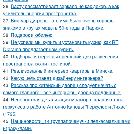
36.
Васту рассматривает зеркало не как декор, а как
усилитель энергии пространства.
37.
Виктуар дутрело - это имя было очень хорошо
знакомо в кругах моды в 50-е годы в Париже.
38.
Подарок к юбилею.
39.
Не успели мы купить и установить кухню, как RT
Diorama предлагает нам купить.
40.
Подборка интересных решений для разделения
пространства кухни - гостиной.
41.
Реализованный интерьер квартиры в Минске.
42.
Какую цель ставят дизайнеру интерьера?
43.
Рассказ про китайский дворец следует начать с
самого главного - все интерьеры дворца подлинные.
44.
Невероятная детализация мрамора: правая стопа
геркулеса в работе Антонио Кановы "Геркулес и Лихас"
(1795.
45.
Нашиновости_14 группапочемучки лепкасмалышами
игракуклами.