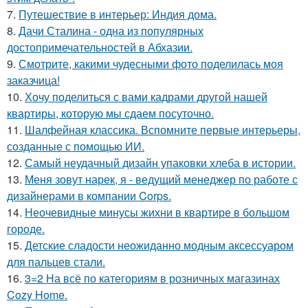
7.
Путешествие в интерьер: Индия дома.
8.
Дачи Сталина - одна из популярных
достопримечательностей в Абхазии.
9.
Смотрите, какими чудесными фото поделилась моя
заказчица!
10.
Хочу поделиться с вами кадрами другой нашей
квартиры, которую мы сдаем посуточно.
11.
Шалфейная классика. Вспомните первые интерьеры,
созданные с помощью ИИ.
12.
Самый неудачный дизайн упаковки хлеба в истории.
13.
Меня зовут нарек, я - ведущий менеджер по работе с
дизайнерами в компании Corps.
14.
Неочевидные минусы жихни в квартире в большом
городе.
15.
Детские сладости неожиданно модным аксессуаром
для пальцев стали.
16.
3=2 На всё по категориям в розничных магазинах
Cozy Home.