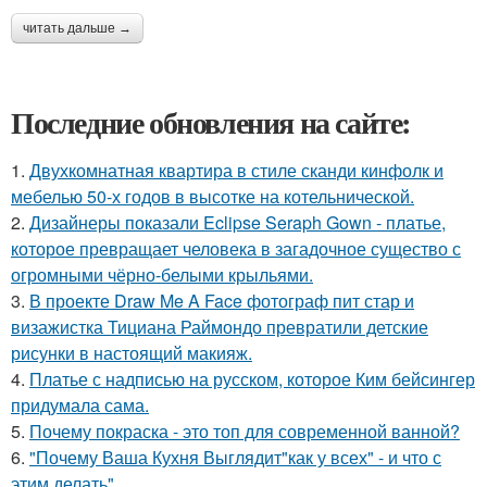
читать дальше →
Последние обновления на сайте:
1.
Двухкомнатная квартира в стиле сканди кинфолк и
мебелью 50-х годов в высотке на котельнической.
2.
Дизайнеры показали Eclipse Seraph Gown - платье,
которое превращает человека в загадочное существо с
огромными чёрно-белыми крыльями.
3.
В проекте Draw Me A Face фотограф пит стар и
визажистка Тициана Раймондо превратили детские
рисунки в настоящий макияж.
4.
Платье с надписью на русском, которое Ким бейсингер
придумала сама.
5.
Почему покраска - это топ для современной ванной?
6.
"Почему Ваша Кухня Выглядит"как у всех" - и что с
этим делать".