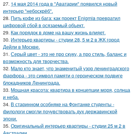
27.
14 мая 2014 года в "Аватарии" появился новый
интерьер "небоскрёб".
28.
Пить кофе из бага: как проект Enigmia превратил
цифровой сбой в осязаемый объект.
29.
Как порядок в доме на вашу жизнь влияет.
30.
Интерьер квартиры - студии 28, 5 м 2 в ЖК город
Дейли в Москве.
31.
Серый цвет - это не про скуку, а про стиль, баланс и
возможность для творчества.
32.
Мало кто знает, что знаменитый узор ленинградского
фарфора - это символ памяти о героическом подвиге
блокадников Ленинграда.
33.
Мощная красота: квартира в концепции моря, солнца
и неба.
34.
В старинном особняке на Фонтанке студенты -
филологи смогли почувствовать дух державинской
эпохи.
35.
Оригинальный интерьер квартиры - студии 25 м 2 в
Австралии.