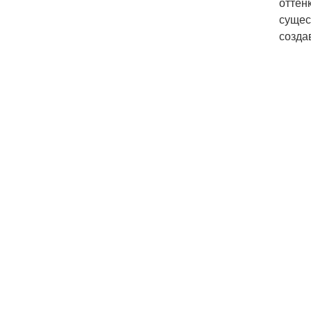
оттен
сущес
созда