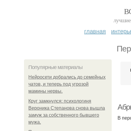
В
лучшие 
главная
интерь
Пер
Популярные материалы
Нейросети добрались до семейных
чатов, и теперь под угрозой
мамины нервы.
Круг замкнулся: психологиня
Абр
Вероника Степанова снова вышла
замуж за собственного бывшего
В пер
мужа.