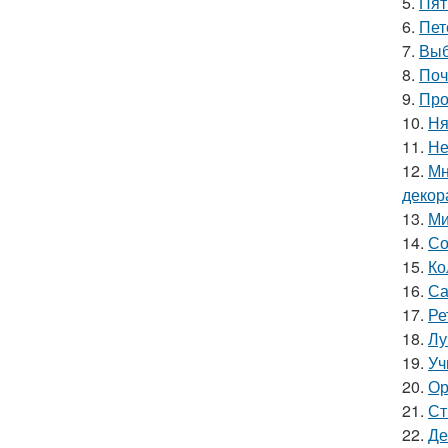
5.
Пят
6.
Пет
7.
Выб
8.
Поч
9.
Про
10.
Ня
11.
Не
12.
Мн
декор
13.
Ми
14.
Со
15.
Ко
16.
Са
17.
Ре
18.
Лу
19.
Уч
20.
Ор
21.
Ст
22.
Де