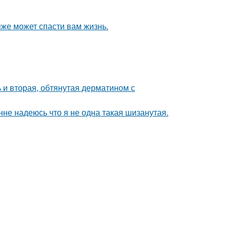
яже может спасти вам жизнь.
 и вторая, обтянутая дерматином с
нне надеюсь что я не одна такая шизанутая.