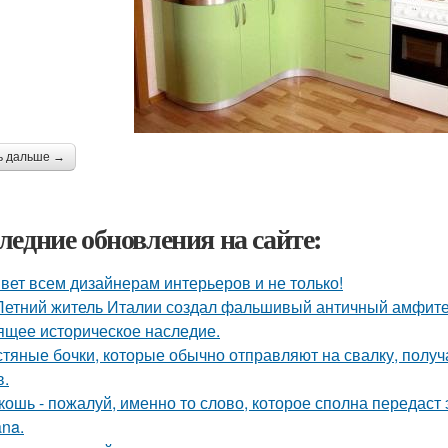
ь дальше →
ледние обновления на сайте:
вет всем дизайнерам интерьеров и не только!
Летний житель Италии создал фальшивый античный амфитеа
ящее историческое наследие.
тяные бочки, которые обычно отправляют на свалку, получ
в.
кошь - пожалуй, именно то слово, которое сполна передаст
na.