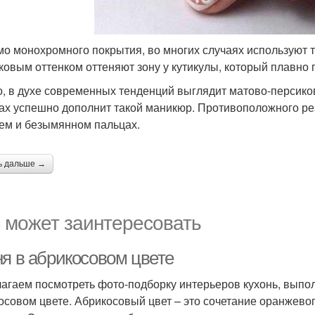
о монохромного покрытия, во многих случаях используют т
ковым оттенком оттеняют зону у кутикулы, который плавно 
, в духе современных тенденций выглядит матово-персиков
ах успешно дополнит такой маникюр. Противоположного рез
ем и безымянном пальцах.
ь дальше →
 может заинтересовать
ня в абрикосовом цвете
агаем посмотреть фото-подборку интерьеров кухонь, выпол
осовом цвете. Абрикосовый цвет – это сочетание оранжевог