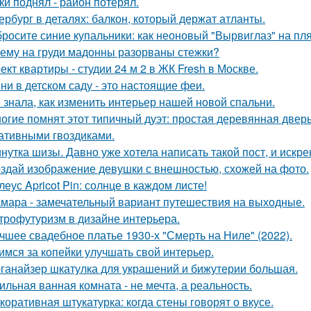
ки поднял - район потерял.
ербург в деталях: балкон, который держат атланты.
росите синие купальники: как неоновый "Вырвиглаз" на пл
ему на груди мадонны разорваны стежки?
ект квартиры - студии 24 м 2 в ЖК Fresh в Москве.
ни в детском саду - это настоящие феи.
 знала, как изменить интерьер нашей новой спальни.
огие помнят этот типичный дуэт: простая деревянная дверь
ативными гвоздиками.
нутка шизы. Давно уже хотела написать такой пост, и искре
здай изображение девушки с внешностью, схожей на фото.
леус Apricot Pin: солнце в каждом листе!
мара - замечательный вариант путешествия на выходные.
трофутуризм в дизайне интерьера.
чшее свадебное платье 1930-х "Смерть на Ниле" (2022).
имся за копейки улучшать свой интерьер.
ганайзер шкатулка для украшений и бижутерии большая.
ильная ванная комната - не мечта, а реальность.
коративная штукатурка: когда стены говорят о вкусе.