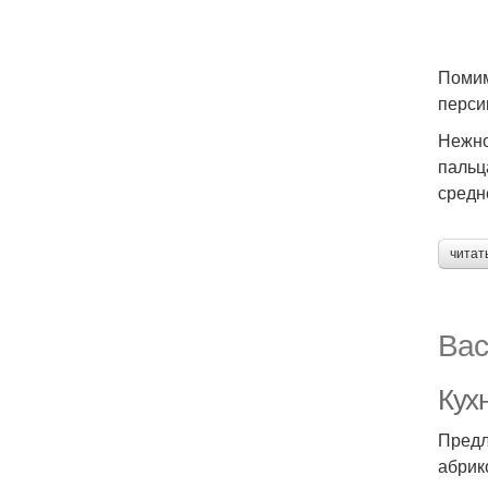
Помим
перси
Нежно
пальц
средн
читат
Вас
Кух
Предл
абрик