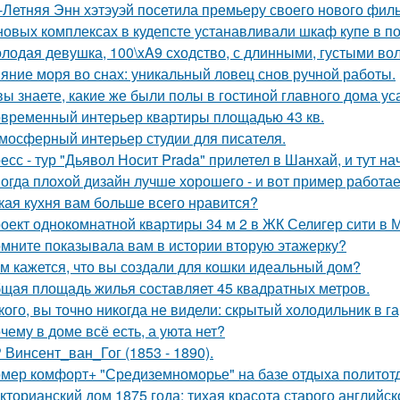
-Летняя Энн хэтэуэй посетила премьеру своего нового фил
новых комплексах в кудепсте устанавливали шкаф купе в по
лодая девушка, 100\xA9 сходство, с длинными, густыми во
яние моря во снах: уникальный ловец снов ручной работы.
вы знаете, какие же были полы в гостиной главного дома 
временный интерьер квартиры площадью 43 кв.
мосферный интерьер студии для писателя.
есс - тур "Дьявол Носит Prada" прилетел в Шанхай, и тут н
огда плохой дизайн лучше хорошего - и вот пример работае
кая кухня вам больше всего нравится?
оект однокомнатной квартиры 34 м 2 в ЖК Селигер сити в 
мните показывала вам в истории вторую этажерку?
м кажется, что вы создали для кошки идеальный дом?
щая площадь жилья составляет 45 квадратных метров.
кого, вы точно никогда не видели: скрытый холодильник в г
чему в доме всё есть, а уюта нет?
 Винсент_ван_Гог (1853 - 1890).
мер комфорт+ "Средиземноморье" на базе отдыха политотд
кторианский дом 1875 года: тихая красота старого английск