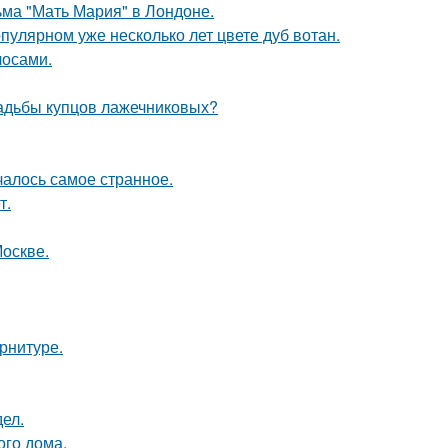
ьма "Мать Мария" в Лондоне.
пулярном уже несколько лет цвете дуб вотан.
лосами.
усадьбы купцов лажечниковых?
ачалось самое странное.
т.
Москве.
арнитуре.
ел.
ого дома.