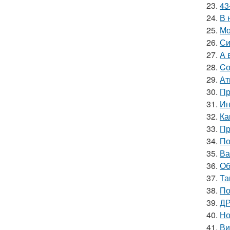
23.
43
24.
В 
25.
Мо
26.
Си
27.
А 
28.
Cо
29.
Ат
30.
Пр
31.
Ин
32.
Ка
33.
Пр
34.
По
35.
Ва
36.
Об
37.
Та
38.
По
39.
ДР
40.
Но
41.
Ви