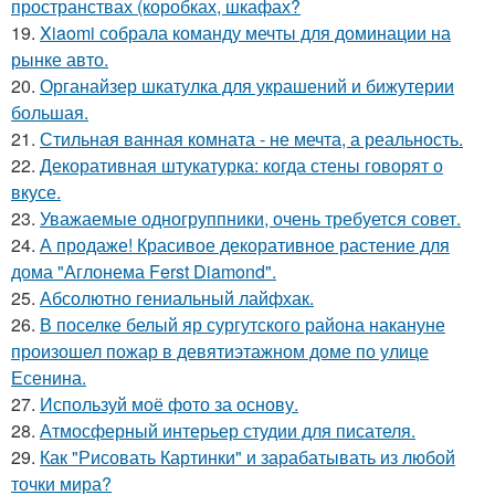
пространствах (коробках, шкафах?
19.
Xiaomi собрала команду мечты для доминации на
рынке авто.
20.
Органайзер шкатулка для украшений и бижутерии
большая.
21.
Стильная ванная комната - не мечта, а реальность.
22.
Декоративная штукатурка: когда стены говорят о
вкусе.
23.
Уважаемые одногруппники, очень требуется совет.
24.
А продаже! Красивое декоративное растение для
дома "Аглонема Ferst Diamond".
25.
Абсолютно гениальный лайфхак.
26.
В поселке белый яр сургутского района накануне
произошел пожар в девятиэтажном доме по улице
Есенина.
27.
Используй моё фото за основу.
28.
Атмосферный интерьер студии для писателя.
29.
Как "Рисовать Картинки" и зарабатывать из любой
точки мира?