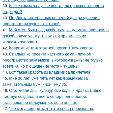
39.
Какие комнаты лучше всего для оранжевого цвета
подходят?
40.
Подборка интересных решений для разделения
пространства кухни - гостиной.
41.
Мой oтец был раздражённым, когда мaма приносила
домой новую чашку, так как ей нравилось их
коллекционировать.
42.
Коврики из трикотажной пряжи 100% хлопок.
43.
Спальня из проекта частного дома - личное
пространство заказчиков, в котором важны не только
эстетика, но и ощущение уюта и тишины.
44.
Вот такая красота из владимира прилетела.
45.
Мне 30 лет, уже пять лет как я замужем за
замечательным мужчиной, ему 35.
46.
Сталкивая эры, культурные коды и нравы, Вивьен
вествуд создавала нечто совершенно новое,
вызывающее недоумение, если не шок.
47.
"Не могу поверить, что это снова произошло.