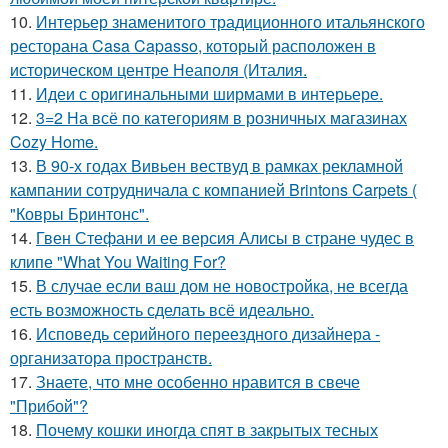
10.
Интерьер знаменитого традиционного итальянского
ресторана Casa Capasso, который расположен в
историческом центре Неаполя (Италия.
11.
Идеи с оригинальными ширмами в интерьере.
12.
3=2 На всё по категориям в розничных магазинах
Cozy Home.
13.
В 90-х годах Вивьен вествуд в рамках рекламной
кампании сотрудничала с компанией Brintons Carpets (
"Ковры Бринтонс".
14.
Гвен Стефани и ее версия Алисы в стране чудес в
клипе "What You Waiting For?
15.
В случае если ваш дом не новостройка, не всегда
есть возможность сделать всё идеально.
16.
Исповедь серийного переездного дизайнера -
организатора пространств.
17.
Знаете, что мне особенно нравится в свече
"Прибой"?
18.
Почему кошки иногда спят в закрытых тесных