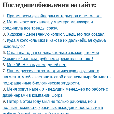
Последние обновления на сайте:
1.
Привет всем дизайнерам интерьеров и не только!
2.
Меган Фокс психанула у мастера маникюра и
соединила все тренды сразу.
3.
Художник деревянную копию ушедшего пса создал.
4.
Куда я колокольчики и какова их дальнейшая судьба
использую?
5.
С начала года я сплела столько заказов, что мои
"Хомячьи" запасы трубочек стремительно тают!
6.
Мне 35. Не замужем, детей нет.
7.
Янн маруссич поглотил критическую дозу синего
пигмента, чтобы заставить свой организм вырабатывать
подкрашенные биологические жидкости.
8.
Меня зовут нарек, я - ведущий менеджер по работе с
дизайнерами в компании Corps.
9.
Питер в этом году был не только рабочим, но и
полным нежности, красивых выходов и ностальгии в
любимой моей питерской квартире.