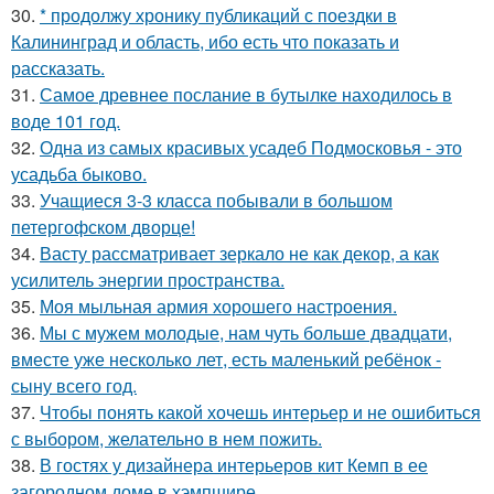
30.
* продолжу хронику публикаций с поездки в
Калининград и область, ибо есть что показать и
рассказать.
31.
Самое древнее послание в бутылке находилось в
воде 101 год.
32.
Одна из самых красивых усадеб Подмосковья - это
усадьба быково.
33.
Учащиеся 3-3 класса побывали в большом
петергофском дворце!
34.
Васту рассматривает зеркало не как декор, а как
усилитель энергии пространства.
35.
Моя мыльная армия хорошего настроения.
36.
Мы с мужем молодые, нам чуть больше двадцати,
вместе уже несколько лет, есть маленький ребёнок -
сыну всего год.
37.
Чтобы понять какой хочешь интерьер и не ошибиться
с выбором, желательно в нем пожить.
38.
В гостях у дизайнера интерьеров кит Кемп в ее
загородном доме в хэмпшире.