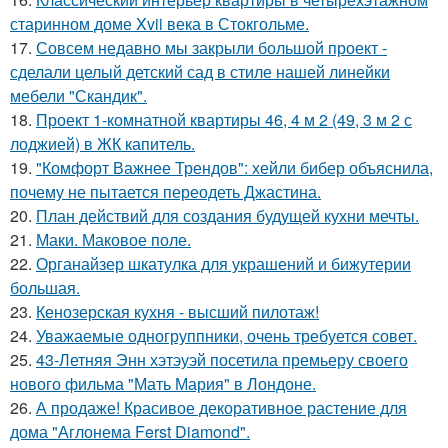
старинном доме Xvii века в Стокгольме.
17.
Совсем недавно мы закрыли большой проект -
сделали целый детский сад в стиле нашей линейки
мебели "Скандик".
18.
Проект 1-комнатной квартиры 46, 4 м 2 (49, 3 м 2 с
лоджией) в ЖК капитель.
19.
"Комфорт Важнее Трендов": хейли бибер объяснила,
почему не пытается переодеть Джастина.
20.
План действий для создания будущей кухни мечты.
21.
Маки. Маковое поле.
22.
Органайзер шкатулка для украшений и бижутерии
большая.
23.
Кенозерская кухня - высший пилотаж!
24.
Уважаемые одногруппники, очень требуется совет.
25.
43-Летняя Энн хэтэуэй посетила премьеру своего
нового фильма "Мать Мария" в Лондоне.
26.
А продаже! Красивое декоративное растение для
дома "Аглонема Ferst Diamond".