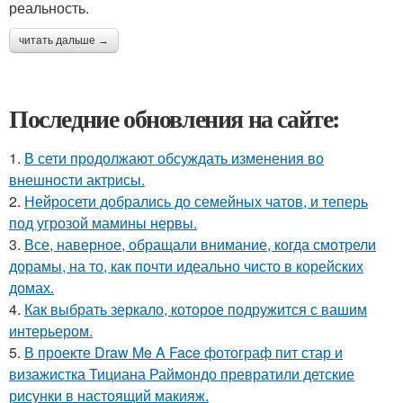
реальность.
читать дальше →
Последние обновления на сайте:
1.
В сети продолжают обсуждать изменения во
внешности актрисы.
2.
Нейросети добрались до семейных чатов, и теперь
под угрозой мамины нервы.
3.
Все, наверное, обращали внимание, когда смотрели
дорамы, на то, как почти идеально чисто в корейских
домах.
4.
Как выбрать зеркало, которое подружится с вашим
интерьером.
5.
В проекте Draw Me A Face фотограф пит стар и
визажистка Тициана Раймондо превратили детские
рисунки в настоящий макияж.