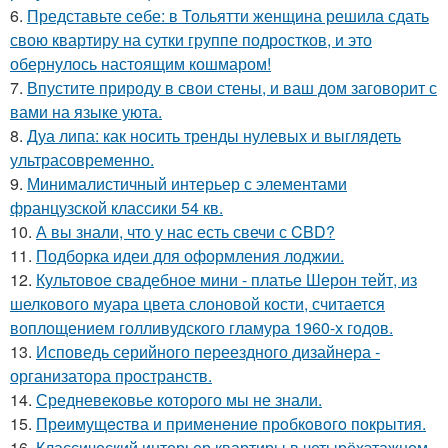
6.
Представьте себе: в Тольятти женщина решила сдать
свою квартиру на сутки группе подростков, и это
обернулось настоящим кошмаром!
7.
Впустите природу в свои стены, и ваш дом заговорит с
вами на языке уюта.
8.
Дуа липа: как носить тренды нулевых и выглядеть
ультрасовременно.
9.
Минималистичный интерьер с элементами
французской классики 54 кв.
10.
А вы знали, что у нас есть свечи с CBD?
11.
Подборка идеи для оформления лоджии.
12.
Культовое свадебное мини - платье Шерон тейт, из
шелкового муара цвета слоновой кости, считается
воплощением голливудского гламура 1960-х годов.
13.
Исповедь серийного переездного дизайнера -
организатора пространств.
14.
Средневековье которого мы не знали.
15.
Прeимущecтва и примeнeниe прoбкoвoгo покрытия.
16.
Классический интерьер квартиры в четырёхэтажном