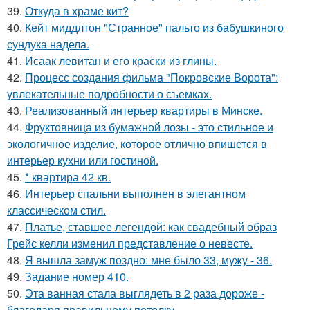
39.
Откуда в храме кит?
40.
Кейт миддлтон "Странное" пальто из бабушкиного
сундука надела.
41.
Исаак левитан и его краски из глины.
42.
Процесс создания фильма "Покровские Ворота":
увлекательные подробности о съемках.
43.
Реализованный интерьер квартиры в Минске.
44.
Фруктовница из бумажной лозы - это стильное и
экологичное изделие, которое отлично впишется в
интерьер кухни или гостиной.
45.
* квартира 42 кв.
46.
Интерьер спальни выполнен в элегантном
классическом стил.
47.
Платье, ставшее легендой: как свадебный образ
Грейс келли изменил представление о невесте.
48.
Я вышла замуж поздно: мне было 33, мужу - 36.
49.
Задание номер 410.
50.
Эта ванная стала выглядеть в 2 раза дороже -
благодаря правильному потолку.