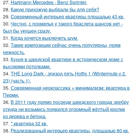
27.
Hartmann Mercedes - Benz Sprinter.
28.
Какую прихожую выбрали бы для себя?
29.
Cовременный интерьер квартиры площадью 43 кв.
30.
Честно, с похмелья у такого браслета шансов нет -
был бы укушен сразу.
31.
Когда хочется выключить шум.
32.
Такие композиции сейчас очень популярны, прям
нежность.
33.
Кухня в шведской квартире в историческом доме с
высокими потолками.
34.
THE Long Dark - эпизод пять Hotfix 1 (Wintermute v 2.
23) (часть 1).
35.
Современная неоклассика + минимализм: квартира в
Перми.
36.
В 2011 году прямо посреди шведского города эребру
откуда ни возьмись появился огромный жёлтый кролик
из дерева и бетона.
37.
* квартира 32 кв.
38.
Реализованный интерьер квартиры, площадью 80 кв.