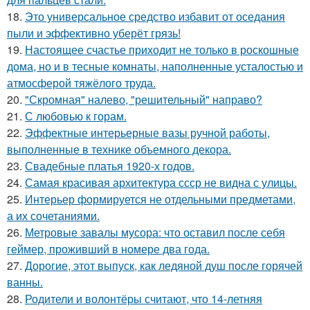
18.
Это универсальное средство избавит от оседания
пыли и эффективно уберёт грязь!
19.
Настоящее счастье приходит не только в роскошные
дома, но и в тесные комнаты, наполненные усталостью и
атмосферой тяжёлого труда.
20.
"Скромная" налево, "решительный" направо?
21.
С любовью к горам.
22.
Эффектные интерьерные вазы ручной работы,
выполненные в технике объемного декора.
23.
Свадебные платья 1920-х годов.
24.
Самая красивая архитектура ссср не видна с улицы.
25.
Интерьер формируется не отдельными предметами,
а их сочетаниями.
26.
Метровые завалы мусора: что оставил после себя
геймер, проживший в номере два года.
27.
Дорогие, этот выпуск, как ледяной душ после горячей
ванны.
28.
Родители и волонтёры считают, что 14-летняя