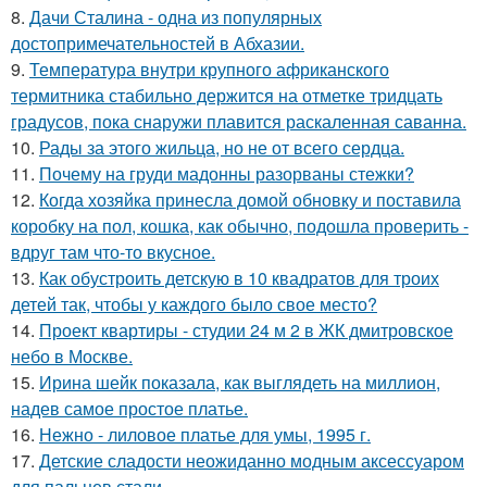
8.
Дачи Сталина - одна из популярных
достопримечательностей в Абхазии.
9.
Температура внутри крупного африканского
термитника стабильно держится на отметке тридцать
градусов, пока снаружи плавится раскаленная саванна.
10.
Рады за этого жильца, но не от всего сердца.
11.
Почему на груди мадонны разорваны стежки?
12.
Когда хозяйка принесла домой обновку и поставила
коробку на пол, кошка, как обычно, подошла проверить -
вдруг там что-то вкусное.
13.
Как обустроить детскую в 10 квадратов для троих
детей так, чтобы у каждого было свое место?
14.
Проект квартиры - студии 24 м 2 в ЖК дмитровское
небо в Москве.
15.
Ирина шейк показала, как выглядеть на миллион,
надев самое простое платье.
16.
Нежно - лиловое платье для умы, 1995 г.
17.
Детские сладости неожиданно модным аксессуаром
для пальцев стали.