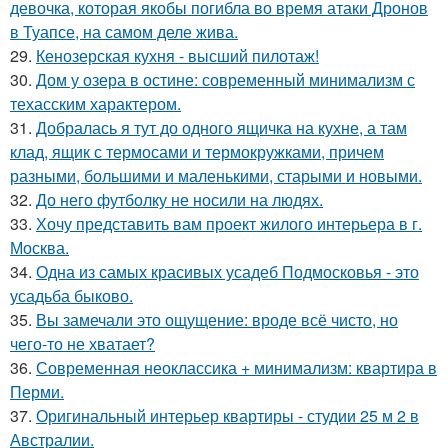
девочка, которая якобы погибла во время атаки Дронов
в Туапсе, на самом деле жива.
29.
Кенозерская кухня - высший пилотаж!
30.
Дом у озера в остине: современный минимализм с
техасским характером.
31.
Добралась я тут до одного ящичка на кухне, а там
клад, ящик с термосами и термокружками, причем
разными, большими и маленькими, старыми и новыми.
32.
До него футболку не носили на людях.
33.
Хочу представить вам проект жилого интерьера в г.
Москва.
34.
Одна из самых красивых усадеб Подмосковья - это
усадьба быково.
35.
Вы замечали это ощущение: вроде всё чисто, но
чего-то не хватает?
36.
Современная неоклассика + минимализм: квартира в
Перми.
37.
Оригинальный интерьер квартиры - студии 25 м 2 в
Австралии.