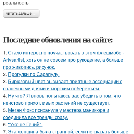
реальность.
читать дальше →
Последние обновления на сайте:
1.
Стало интересно поучаствовать в этом флешмобе -
Artvsartist, хоть он не совсем про рукоделие, а больше
про живопись, рисунок.
2.
Прогулки по Сарапулу.
3.
Бирюзовый цвет вызывает приятные ассоциации с
солнечными днями и морским побережьем.
4.
Ну что? Я вновь попытаюсь вас убедить в том, что
неистово прихотливых растений не существует.
5.
Меган Фокс психанула у мастера маникюра и
соединила все тренды сразу.
6.
"Уже не Гений".
7.
Эта женщина была странной, если не сказать больше.