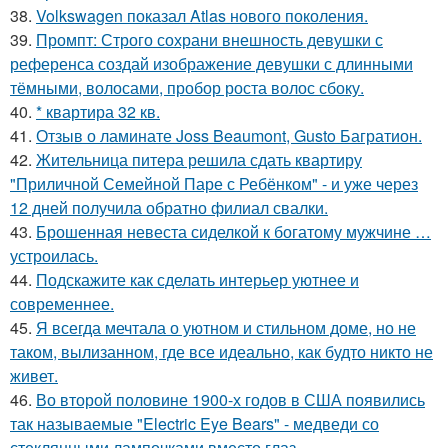
38.
Volkswagen показал Atlas нового поколения.
39.
Промпт: Строго сохрани внешность девушки с
референса создай изображение девушки с длинными
тёмными, волосами, пробор роста волос сбоку.
40.
* квартира 32 кв.
41.
Отзыв о ламинате Joss Beaumont, Gusto Багратион.
42.
Жительница питера решила сдать квартиру
"Приличной Семейной Паре с Ребёнком" - и уже через
12 дней получила обратно филиал свалки.
43.
Брошенная невеста сиделкой к богатому мужчине …
устроилась.
44.
Подскажите как сделать интерьер уютнее и
современнее.
45.
Я всегда мечтала о уютном и стильном доме, но не
таком, вылизанном, где все идеально, как будто никто не
живет.
46.
Во второй половине 1900-х годов в США появились
так называемые "Electric Eye Bears" - медведи со
стеклянными лампочками вместо глаз.