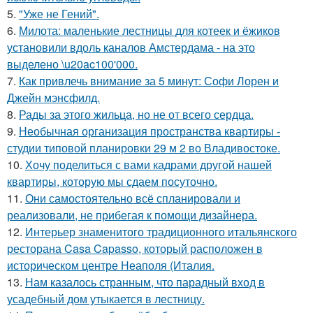
5.
"Уже не Гений".
6.
Милота: маленькие лестницы для котеек и ёжиков
установили вдоль каналов Амстердама - на это
выделено \u20ac100'000.
7.
Как привлечь внимание за 5 минут: Софи Лорен и
Джейн мэнсфилд.
8.
Рады за этого жильца, но не от всего сердца.
9.
Необычная организация пространства квартиры -
студии типовой планировки 29 м 2 во Владивостоке.
10.
Хочу поделиться с вами кадрами другой нашей
квартиры, которую мы сдаем посуточно.
11.
Они самостоятельно всё спланировали и
реализовали, не прибегая к помощи дизайнера.
12.
Интерьер знаменитого традиционного итальянского
ресторана Casa Capasso, который расположен в
историческом центре Неаполя (Италия.
13.
Нам казалось странным, что парадный вход в
усадебный дом утыкается в лестницу.