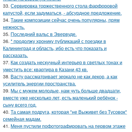
33.
Сервировка торжественного стола фарфоровой
капустой, если задуматься, - абсурдное предложение.
34.
Такие композиции сейчас очень популярны, прям
нежность.
35.
Последний вальс в Эвервуде.
36.
* продолжу хронику публикаций с поездки в
Калининград и область, ибо есть что показать и
рассказать.
37.
Как создать нескучный интерьер в светлых тонах и
уместить все: квартира в Казани 43 кв.
38.
Васту рассматривает зеркало не как декор, а как
усилитель энергии пространства.
39.
Мы с мужем молодые, нам чуть больше двадцати,
вместе уже несколько лет, есть маленький ребёнок -
сыну всего год.
40.
Та самая подруга, которая "не Выживет без Тусовок"
семейная мадам.
41.
Меня пустили пофотографировать на первом этаже