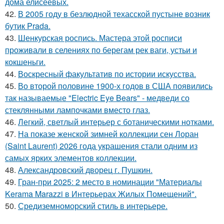
дома елисеевых.
42.
В 2005 году в безлюдной техасской пустыне возник
бутик Prada.
43.
Шенкурская роспись. Мастера этой росписи
проживали в селениях по берегам рек ваги, устьи и
кокшеньги.
44.
Воскресный факультатив по истории искусства.
45.
Во второй половине 1900-х годов в США появились
так называемые "Electric Eye Bears" - медведи со
стеклянными лампочками вместо глаз.
46.
Легкий, светлый интерьер с ботаническими нотками.
47.
На показе женской зимней коллекции сен Лоран
(Saint Laurent) 2026 года украшения стали одним из
самых ярких элементов коллекции.
48.
Александровский дворец г. Пушкин.
49.
Гран-при 2025: 2 место в номинации "Материалы
Kerama Marazzi в Интерьерах Жилых Помещений".
50.
Средиземноморский стиль в интерьере.