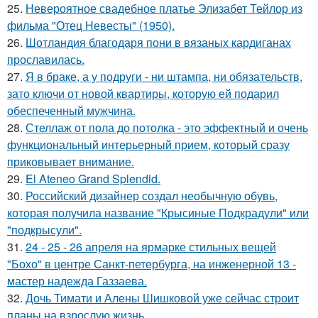
25.
Невероятное свадебное платье Элизабет Тейлор из
фильма "Отец Невесты" (1950).
26.
Шотландия благодаря пони в вязаных кардиганах
прославилась.
27.
Я в браке, а у подруги - ни штампа, ни обязательств,
зато ключи от новой квартиры, которую ей подарил
обеспеченный мужчина.
28.
Стеллаж от пола до потолка - это эффектный и очень
функциональный интерьерный прием, который сразу
приковывает внимание.
29.
El Ateneo Grand Splendid.
30.
Российский дизайнер создал необычную обувь,
которая получила название "Крысиные Подкрадули" или
"подкрысули".
31.
24 - 25 - 26 апреля на ярмарке стильных вещей
"Бохо" в центре Санкт-петербурга, на инженерной 13 -
мастер надежда Газзаева.
32.
Дочь Тимати и Алены Шишковой уже сейчас строит
планы на взрослую жизнь.