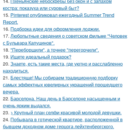
14.
Пхеньянские небоскрёбы без окон и с запахом
костра: показуха или суровый быт?
15.
Pinterest опубликовал ежегодный Summer Trend
Report.
16.
Подборка идеи для оформления лоджии.
17.
Любопытные сведения о советском фильме "Человек
с Бульвара Капуцинов".
18.
"Переборщили", а точнее "перегорчили".
19.
Ищете идеальный подарок?
20.
Знаете, есть такие места, где уютно и расслабленно
находиться.
21.
Блестяще! Мы собираем традиционную подборку
самых эффектных ювелирных украшений прошедшего
вечера.
22.
Барселона. Наш день в Барселоне насыщенным и
очень ярким выдался.
23.
> Крупный план селфи красивой молодой девушки.
24.
Побывала в готической квартире, расположенной в
бывшем доходном доме герцога лейхтенбергского.