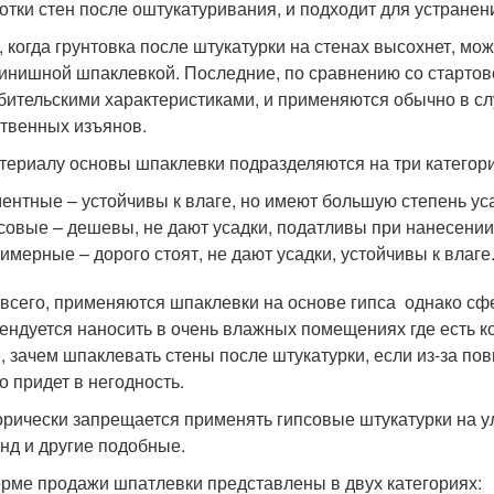
отки стен после оштукатуривания, и подходит для устранен
, когда грунтовка после штукатурки на стенах высохнет, м
инишной шпаклевкой. Последние, по сравнению со стартов
бительскими характеристиками, и применяются обычно в слу
твенных изъянов.
териалу основы шпаклевки подразделяются на три категори
ентные – устойчивы к влаге, но имеют большую степень ус
совые – дешевы, не дают усадки, податливы при нанесении
имерные – дорого стоят, не дают усадки, устойчивы к влаге
всего, применяются шпаклевки на основе гипса однако сф
ендуется наносить в очень влажных помещениях где есть ко
, зачем шпаклевать стены после штукатурки, если из-за п
о придет в негодность.
орически запрещается применять гипсовые штукатурки на у
нд и другие подобные.
рме продажи шпатлевки представлены в двух категориях: