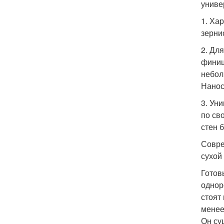
униве
1. Ха
зерни
2. Дл
финиш
небол
Нанос
3. Ун
по св
стен 
Совре
сухой
Готов
однор
стоят
менее
Он су