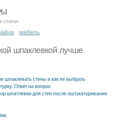
РЫ
е статьи
зайна
мебель
акой шпаклевкой лучше
ше шпаклевать стены и как ее выбрать
урку. Ответ на вопрос
бор шпатлевки для стен после оштукатуривания
ки.