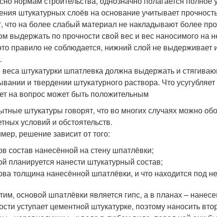
сно нормам строительства, однозначно полагается полное 
ения штукатурных слоёв на основание учитывает прочность
т, что на более слабый материал не накладывают более про
ом выдержать по прочности свой вес и вес наносимого на н
это правило не соблюдается, нижний слой не выдерживает 
.
 веса штукатурки шпатлевка должна выдержать и стягива
ывании и твердении штукатурного раствора. Что усугубляет
вет на вопрос может быть положительным
ытные штукатуры говорят, что во многих случаях можно обо
етных условий и обстоятельств.
мер, решение зависит от того:
ов состав нанесённой на стену шпатлёвки;
ой планируется нанести штукатурный состав;
ова толщина нанесённой шпатлёвки, и что находится под не
тим, основой шпатлёвки является гипс, а в планах – нанес
ости уступает цементной штукатурке, поэтому наносить вто