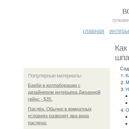
В
лучшие 
главная
интерь
Как
шпа
Сод
К
Популярные материалы
М
Барби в коллаборации с
Н
дизайнером интерьера Джоанной
гейнс - $35.
Паслён. Обычно в комнатных
О
условиях разводят два вида
паслена: