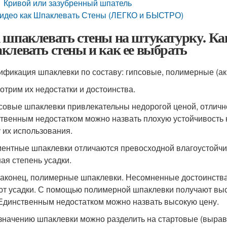
Кривой или зазубренный шпатель
идео как Шпаклевать Стены (ЛЕГКО и БЫСТРО)
 шпаклевать стены на штукатурку. К
клевать стены и как ее выбрать
ификация шпаклевки по составу: гипсовые, полимерные (а
отрим их недостатки и достоинства.
псовые шпаклевки привлекательны недорогой ценой, отличн
твенным недостатком можно назвать плохую устойчивость к
 их использования.
ментные шпаклевки отличаются превосходной влагоустойчи
ая степень усадки.
 наконец, полимерные шпаклевки. Несомненные достоинств
ют усадки. С помощью полимерной шпаклевки получают вы
 Единственным недостатком можно назвать высокую цену.
значению шпаклевки можно разделить на стартовые (выра