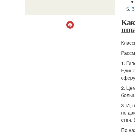
В
Как
шпа
Класс
Рассм
1. Ги
Единс
сферу
2. Це
больш
3. И,
не да
стен.
По на