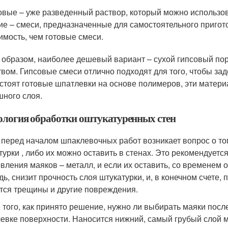
овые – уже разведенный раствор, который можно использо
ие – смеси, предназначенные для самостоятельного приг
имость, чем готовые смеси.
 образом, наиболее дешевый вариант – сухой гипсовый по
твом. Гипсовые смеси отлично подходят для того, чтобы з
 стоят готовые шпатлевки на основе полимеров, эти матер
ного слоя.
ология обработки оштукатуренных стен
 перед началом шпаклевочных работ возникает вопрос о то
турки , либо их можно оставить в стенах. Это рекомендуетс
овления маяков – металл, и если их оставить, со временем 
дь, снизит прочность слоя штукатурки, и, в конечном счете,
тся трещины и другие повреждения.
 того, как принято решение, нужно ли выбирать маяки посл
евке поверхности. Наносится нижний, самый грубый слой 