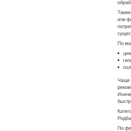
обраб
Также
или ф
потре
сущес
По ма
цем
гип
пол
Чаще 
реком
Иначе
быстр
Катег
Родба
По фо