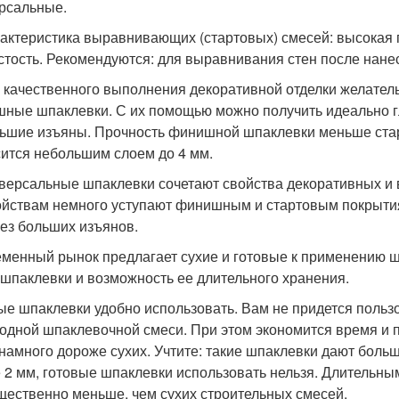
рсальные.
рактеристика выравнивающих (стартовых) смесей: высокая 
стость. Рекомендуются: для выравнивания стен после нанес
я качественного выполнения декоративной отделки желате
ные шпаклевки. С их помощью можно получить идеально г
ьшие изъяны. Прочность финишной шпаклевки меньше старт
ится небольшим слоем до 4 мм.
иверсальные шпаклевки сочетают свойства декоративных и
ойствам немного уступают финишным и стартовым покрыти
без больших изъянов.
менный рынок предлагает сухие и готовые к применению ш
 шпаклевки и возможность ее длительного хранения.
ые шпаклевки удобно использовать. Вам не придется польз
одной шпаклевочной смеси. При этом экономится время и п
 намного дороже сухих. Учтите: такие шпаклевки дают боль
 2 мм, готовые шпаклевки использовать нельзя. Длительны
щественно меньше, чем сухих строительных смесей.