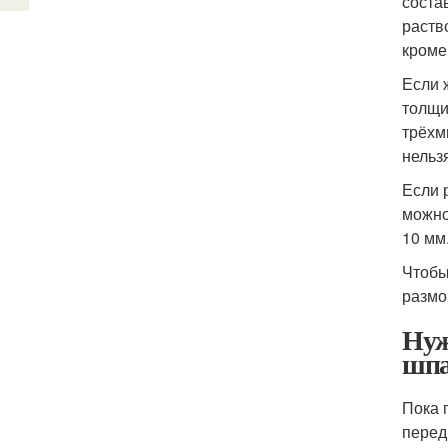
соста
раств
кроме
Если 
толщи
трёхм
нельз
Если 
можно
10 мм
Чтобы
размо
Нуж
шпа
Пока 
перед