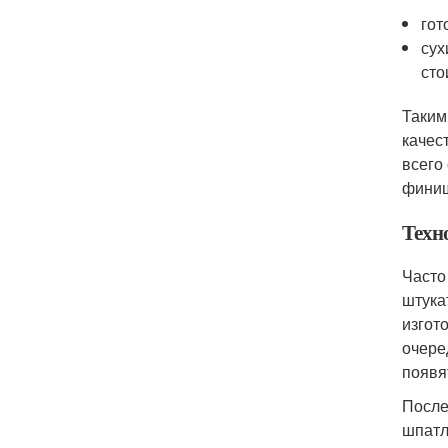
гот
сух
сто
Таким
качес
всего
финиш
Техн
Часто
штука
изгот
очере
появя
После
шпатл