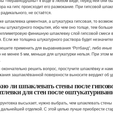
вы «неравнодушны» к воде в любом виде, перед ней они бы
ора на гипс происходит его размокание. При гипсовой шпак
 радикального, не остаётся.
же шпаклевка цементная, а штукатурка гипсовая, то возмож
ны штукатурного покрытия, ибо чем оно толще, тем больше 
иллиметровую финишную шпаклевку слой гипсовой смеси в 5
я. Если же толщина штукатурного раствора будет незначите
решите применить для выравнивания “Ротбанд”, либо иные 
 не менее 5 мм, меньше для штукатурки нельзя. При этом 
.
 окончательно решить вопрос, простучите шпаклёвку и намоч
кания зашпаклёванной поверхности выносите вердикт об у
но ли шпаклевать стены после гипсов
тлевки для стен после оштукатуриван
грунтовка высыхает, нужно выбрать, чем шпаклевать стены 
 дальнейшей отделкой. С этой целью лучше приобрести ста