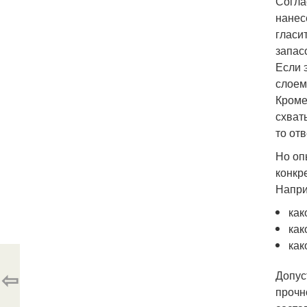
Согла
нанес
гласи
запас
Если 
слоем
Кроме
схват
то от
Но оп
конкр
Напри
как
как
как
⇦
Допус
прочн