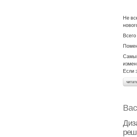
Не вс
новог
Всего
Помен
Самый
измен
Если 
читат
Вас
Диз
реш