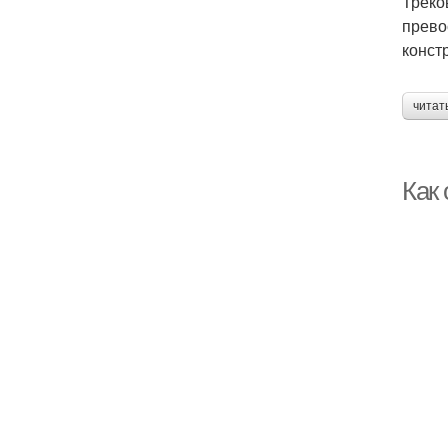
Треко
прево
конст
читат
Как