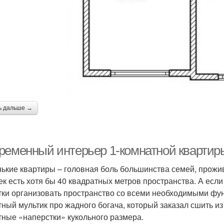
ь дальше →
ременный интерьер 1-комнатной квартиры
ькие квартиры – головная боль большинства семей, прожив
ек есть хотя бы 40 квадратных метров пространства. А есл
ки организовать пространство со всеми необходимыми ф
тный мультик про жадного богача, который заказал сшить и
тные «наперстки» кукольного размера.