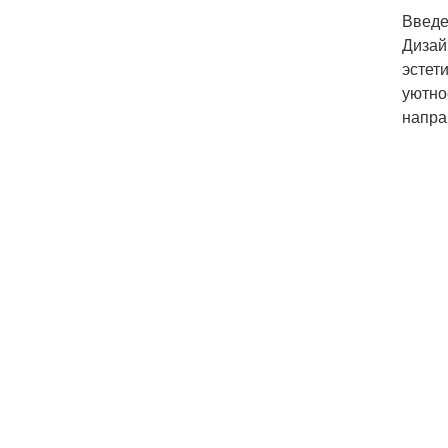
Введ
Дизай
эстет
уютно
напра