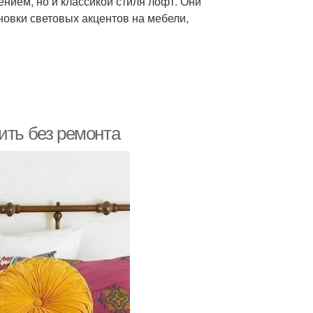
нием, но и классикой стиля лофт. Они
овки световых акцентов на мебели,
ить без ремонта