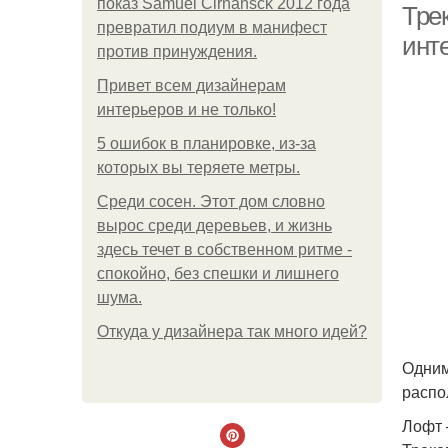
показ Samuel Cirnansck 2012 года
Тре
превратил подиум в манифест
инт
против принуждения.
Привет всем дизайнерам
интерьеров и не только!
5 ошибок в планировке, из-за
которых вы теряете метры.
Среди сосен. Этот дом словно
вырос среди деревьев, и жизнь
здесь течет в собственном ритме -
спокойно, без спешки и лишнего
шума.
Откуда у дизайнера так много идей?
Одним
распо
Лофт 