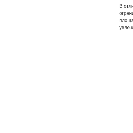
В отл
огран
площа
увлеч