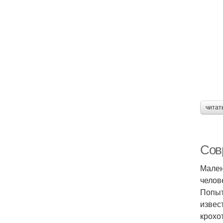
читат
Сов
Мален
челов
Попыт
извес
крохо