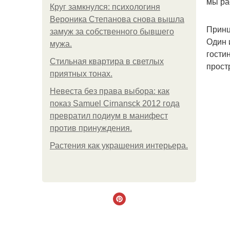
мы ра
Круг замкнулся: психологиня
Вероника Степанова снова вышла
Принц
замуж за собственного бывшего
Один 
мужа.
гости
Стильная квартира в светлых
прост
приятных тонах.
Невеста без права выбора: как
показ Samuel Cirnansck 2012 года
превратил подиум в манифест
против принуждения.
Растения как украшения интерьера.