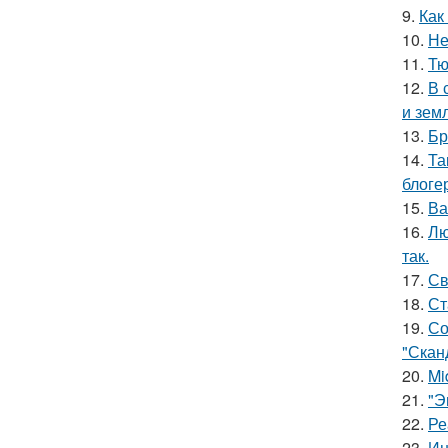
9.
Как
10.
Не
11.
Тю
12.
В 
и зем
13.
Бр
14.
Та
блоге
15.
Ва
16.
Лю
так.
17.
Св
18.
Ст
19.
Со
"Скан
20.
Mi
21.
"Э
22.
Ре
23.
Ин