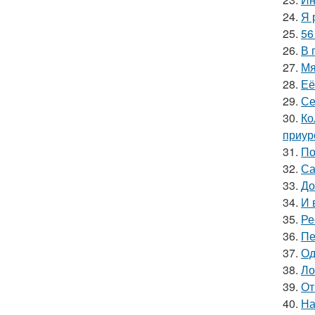
24.
Я 
25.
56
26.
В 
27.
Мя
28.
Её
29.
Се
30.
Ко
приур
31.
По
32.
Са
33.
До
34.
И 
35.
Ре
36.
Пе
37.
Од
38.
Ло
39.
От
40.
На