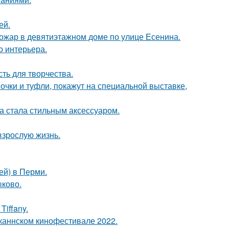
ей.
пожар в девятиэтажном доме по улице Есенина.
о интерьера.
сть для творчества.
чки и туфли, покажут на специальной выставке,
ка стала стильным аксессуаром.
взрослую жизнь.
ей) в Перми.
ыково.
iffany.
каннском кинофестивале 2022.