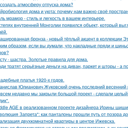
 создать атмосферу отпуска дома?
йробиология дома и уюта: почему нам важно своё простран
ль мрамор - стиль и лeгкость в вашем интерьере.
степях внутренней Монголии появился объект, который выгл
лёй.
ашированная бронза - новый тёплый акцент в коллекции Эт
ким образом, если вы думали, что накладные пряди и шинь
ров?
сту - шастра. Золотые правила для дома.
ди тратят серьёзные деньги на диван, паркет и шторы - а 
адебные платья 1920-х годов.
анислав Юлианович Жуковский очень последний весенний 
всем недавно мы закрыли большой проект - сделали целый 
дик".
ddle AGE в реализованном проекте дизайнера Ирины шиши
волюция Запрета": как панталоны прошли путь от позора д
ализация двухкомнатной квартиры в центре Ижевска.
терьер формируется не отдельными предметами, а их соче