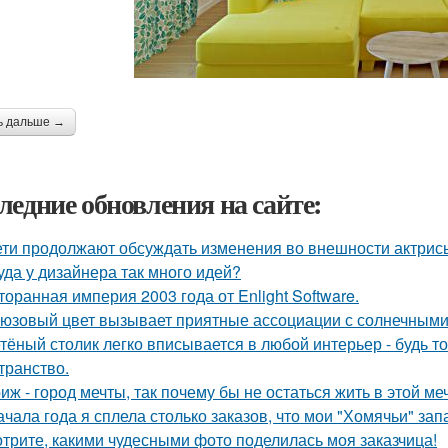
ь дальше →
ледние обновления на сайте:
ети продолжают обсуждать изменения во внешности актрис
уда у дизайнера так много идей?
торанная империя 2003 года от Enlight Software.
юзовый цвет вызывает приятные ассоциации с солнечными
тёный столик легко вписывается в любой интерьер - будь т
транство.
иж - город мечты, так почему бы не остаться жить в этой ме
ачала года я сплела столько заказов, что мои "Хомячьи" за
трите, какими чудесными фото поделилась моя заказчица!