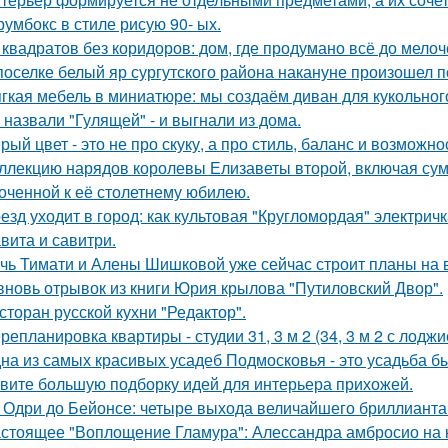
румбокс в стиле рисую 90- ых.
 квадратов без коридоров: дом, где продумано всё до мелоч
поселке белый яр сургутского района накануне произошел 
гкая мебель в миниатюре: мы создаём диван для кукольног
 назвали "Гулящей" - и выгнали из дома.
рый цвет - это не про скуку, а про стиль, баланс и возможно
ллекцию нарядов королевы Елизаветы второй, включая сумо
оченной к её столетнему юбилею.
езд уходит в город: как культовая "Кругломордая" электрич
вита и савитри.
чь Тимати и Алены Шишковой уже сейчас строит планы на 
вновь отрывок из книги Юрия крылова "Путиловский Двор".
сторан русской кухни "Редактор".
репланировка квартиры - студии 31, 3 м 2 (34, 3 м 2 с лоджи
на из самых красивых усадеб Подмосковья - это усадьба б
вите большую подборку идей для интерьера прихожей.
 Одри до Бейонсе: четыре выхода величайшего бриллианта T
стоящее "Воплощение Гламура": Алессандра амбросио на 