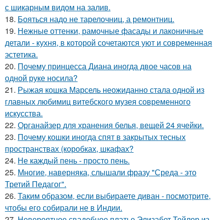
с шикарным видом на залив.
18.
Бояться надо не тарелочниц, а ремонтниц.
19.
Нежные оттенки, рамочные фасады и лаконичные
детали - кухня, в которой сочетаются уют и современная
эстетика.
20.
Почему принцесса Диана иногда двое часов на
одной руке носила?
21.
Рыжая кошка Марсель неожиданно стала одной из
главных любимиц витебского музея современного
искусства.
22.
Органайзер для хранения белья, вещей 24 ячейки.
23.
Почему кошки иногда спят в закрытых тесных
пространствах (коробках, шкафах?
24.
Не каждый пень - просто пень.
25.
Многие, наверняка, слышали фразу "Среда - это
Третий Педагог".
26.
Таким образом, если выбираете диван - посмотрите,
чтобы его собирали не в Индии.
27.
Невероятное свадебное платье Элизабет Тейлор из