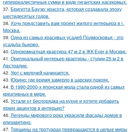
гиперреалистичные сумки в виде гигантских насекомых.
37.
Бригитта Бауэр: красота, которая создавала эпоху
шестидесятых годов.
38.
Хочу представить вам проект жилого интерьера в г.
Москва.
39.
Одна из самых красивых усадеб Подмосковья - это
усадьба быково.
40.
Однокомнатная квартира 47 м 2 в ЖК Ever в Москве.
41.
Оригинальный интерьер квартиры - студии 25 м 2 в
Австралии.
42.
Уют с мелочей начинается.
43.
Юрино: где время замерло в царских покоях.
44.
В 1990-2000-х японская мода стала одной из самых
креативных в мире.
45.
Устали от беспорядка на кухне и хотите добавить
ярких акцентов в интерьер?
46.
Легенды мирового рока украсили фасады домов в
елизаветино.
47.
Трещины на тротуарах превращаются в целые миры