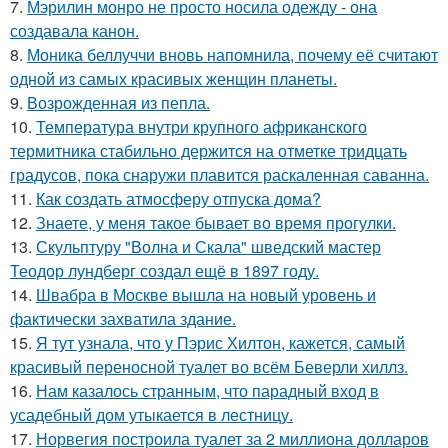
7.
Мэрилин монро не просто носила одежду - она
создавала канон.
8.
Моника беллуччи вновь напомнила, почему её считают
одной из самых красивых женщин планеты.
9.
Возрожденная из пепла.
10.
Температура внутри крупного африканского
термитника стабильно держится на отметке тридцать
градусов, пока снаружи плавится раскаленная саванна.
11.
Как создать атмосферу отпуска дома?
12.
Знаете, у меня такое бывает во время прогулки.
13.
Скульптуру "Волна и Скала" шведский мастер
Теодор лундберг создал ещё в 1897 году.
14.
Швабра в Москве вышла на новый уровень и
фактически захватила здание.
15.
Я тут узнала, что у Пэрис Хилтон, кажется, самый
красивый переносной туалет во всём Беверли хиллз.
16.
Нам казалось странным, что парадный вход в
усадебный дом утыкается в лестницу.
17.
Норвегия построила туалет за 2 миллиона долларов