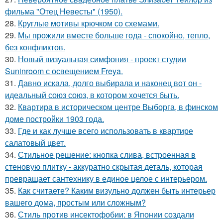
фильма "Отец Невесты" (1950).
28.
Круглые мотивы крючком со схемами.
29.
Мы прожили вместе больше года - спокойно, тепло,
без конфликтов.
30.
Новый визуальная симфония - проект студии
Suninroom с освещением Freya.
31.
Давно искала, долго выбирала и наконец вот он -
идеальный союз союз, в котором хочется быть.
32.
Квартира в историческом центре Выборга, в финском
доме постройки 1903 года.
33.
Где и как лучше всего использовать в квартире
салатовый цвет.
34.
Стильное решение: кнопка слива, встроенная в
стеновую плитку - аккуратно скрытая деталь, которая
превращает сантехнику в единое целое с интерьером.
35.
Как считаете? Каким визульно должен быть интерьер
вашего дома, простым или сложным?
36.
Стиль против инсектофобии: в Японии создали