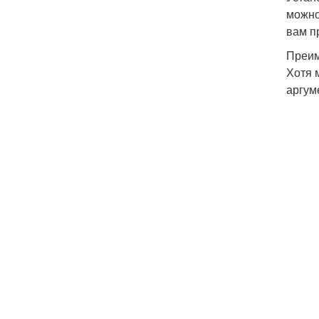
можно
вам п
Преим
Хотя 
аргум