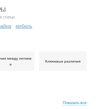
РЫ
е статьи
зайна
мебель
чия между летним
Ключевые различия
и
Показать все