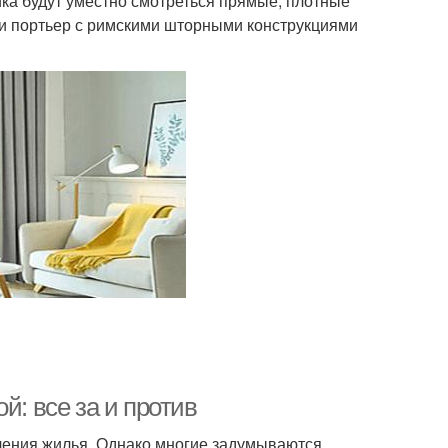
тика будут уместно смотреться прямые, плотные
ии портьер с римскими шторными конструкциями
й: все за и против
вления жилья. Однако многие задумываются,