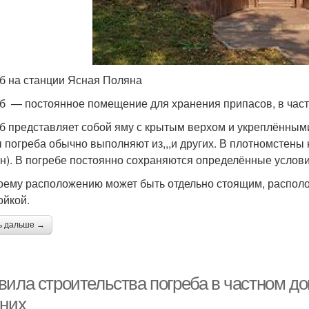
б на станции Ясная Поляна
еб — постоянное помещение для хранения припасов, в част
б представляет собой яму с крытым верхом и укреплённым
 погреба обычно выполняют из,,,и других. В плотномстены
н). В погребе постоянно сохраняются определённые услови
оему расположению может быть отдельно стоящим, распол
ойкой.
ь дальше →
вила строительства погреба в частном до
 них