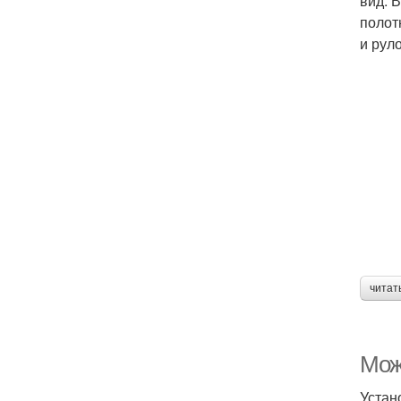
вид. 
полот
и рул
читат
Можн
Устан