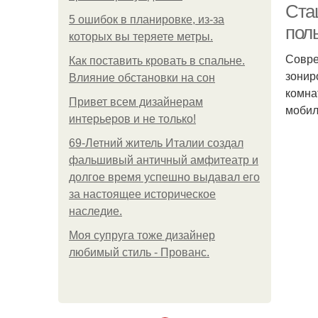
Ста
5 ошибок в планировке, из-за
пол
которых вы теряете метры.
Совре
Как поставить кровать в спальне.
зонир
Влияние обстановки на сон
комна
Привет всем дизайнерам
мобил
интерьеров и не только!
69-Летний житель Италии создал
фальшивый античный амфитеатр и
долгое время успешно выдавал его
за настоящее историческое
наследие.
Моя супруга тоже дизайнер
любимый стиль - Прованс.