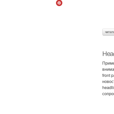
читат
Head
Приме
внима
front 
новос
headli
сопро