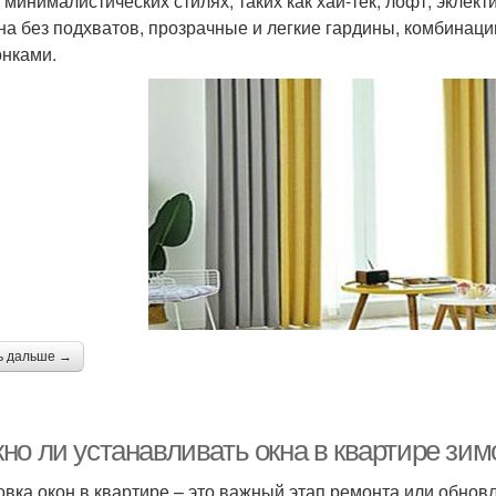
В минималистических стилях, таких как хай-тек, лофт, эклек
на без подхватов, прозрачные и легкие гардины, комбинац
онками.
ь дальше →
о ли устанавливать окна в квартире зимо
овка окон в квартире – это важный этап ремонта или обно