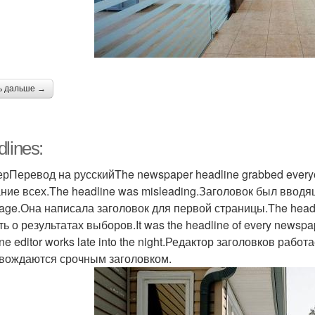
ь дальше →
lines:
рПеревод на русскийThe newspaper headline grabbed everyon
ние всех.The headline was misleading.Заголовок был вводящи
page.Она написала заголовок для первой страницы.The headlin
ть о результатах выборов.It was the headline of every newsp
ne editor works late into the night.Редактор заголовков раб
вождаются срочным заголовком.