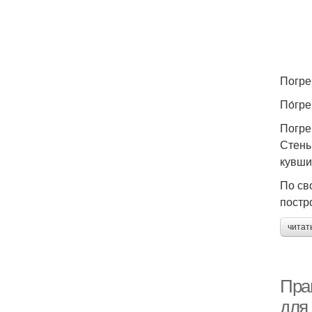
Погре
По́гр
Погре
Стены
кувши
По св
постр
читат
Пра
для