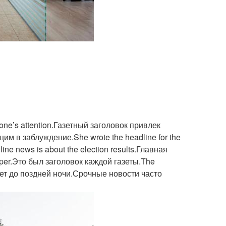
e’s attention.Газетный заголовок привлек
м в заблуждение.She wrote the headline for the
e news is about the election results.Главная
aper.Это был заголовок каждой газеты.The
отает до поздней ночи.Срочные новости часто