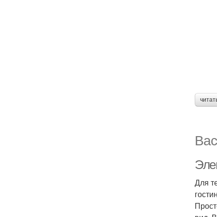
читат
Вас
Эле
Для т
гости
Прост