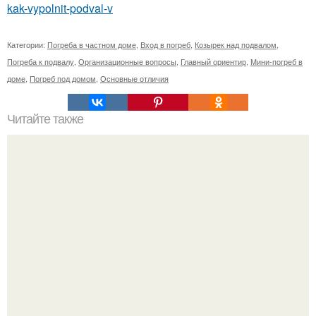
kak-vypolnit-podval-v
Категории:
Погреба в частном доме
,
Вход в погреб
,
Козырек над подвалом
,
Погреба к подвалу
,
Организационные вопросы
,
Главный ориентир
,
Мини-погреб в
доме
,
Погреб под домом
,
Основные отличия
Читайте также
Сколько сохнут обои на флизелиновой основе после
поклейки. Когда высохнет клей?