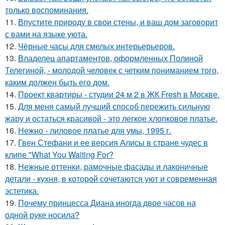
только воспоминания.
11.
Впустите природу в свои стены, и ваш дом заговорит
с вами на языке уюта.
12.
Чёрные часы для смелых интерьерьеров.
13.
Владелец апартаментов, оформленных Полиной
Телегиной, - молодой человек с четким пониманием того,
каким должен быть его дом.
14.
Проект квартиры - студии 24 м 2 в ЖК Fresh в Москве.
15.
Для меня самый лучший способ пережить сильную
жару и остаться красивой - это легкое хлопковое платье.
16.
Нежно - лиловое платье для умы, 1995 г.
17.
Гвен Стефани и ее версия Алисы в стране чудес в
клипе "What You Waiting For?
18.
Нежные оттенки, рамочные фасады и лаконичные
детали - кухня, в которой сочетаются уют и современная
эстетика.
19.
Почему принцесса Диана иногда двое часов на
одной руке носила?