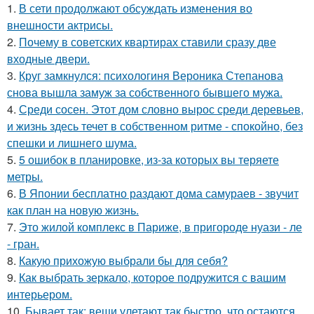
1.
В сети продолжают обсуждать изменения во
внешности актрисы.
2.
Почему в советских квартирах ставили сразу две
входные двери.
3.
Круг замкнулся: психологиня Вероника Степанова
снова вышла замуж за собственного бывшего мужа.
4.
Среди сосен. Этот дом словно вырос среди деревьев,
и жизнь здесь течет в собственном ритме - спокойно, без
спешки и лишнего шума.
5.
5 ошибок в планировке, из-за которых вы теряете
метры.
6.
В Японии бесплатно раздают дома самураев - звучит
как план на новую жизнь.
7.
Это жилой комплекс в Париже, в пригороде нуази - ле
- гран.
8.
Какую прихожую выбрали бы для себя?
9.
Как выбрать зеркало, которое подружится с вашим
интерьером.
10.
Бывает так: вещи улетают так быстро, что остаются