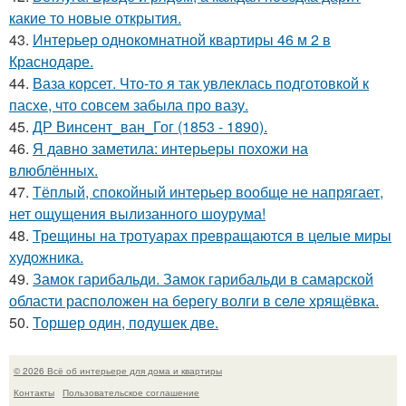
какие то новые открытия.
43.
Интерьер однокомнатной квартиры 46 м 2 в
Краснодаре.
44.
Ваза корсет. Что-то я так увлеклась подготовкой к
пасхе, что совсем забыла про вазу.
45.
ДР Винсент_ван_Гог (1853 - 1890).
46.
Я давно заметила: интерьеры похожи на
влюблённых.
47.
Тёплый, спокойный интерьер вообще не напрягает,
нет ощущения вылизанного шоурума!
48.
Трещины на тротуарах превращаются в целые миры
художника.
49.
Замок гарибальди. Замок гарибальди в самарской
области расположен на берегу волги в селе хрящёвка.
50.
Торшер один, подушек две.
© 2026 Всё об интерьере для дома и квартиры
Контакты
Пользовательское соглашение