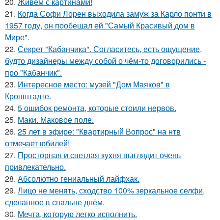
20.
Живем с картинами!
21.
Когда Софи Лорен выходила замуж за Карло понти в
1957 году, он пообещал ей "Самый Красивый дом в
Мире".
22.
Секрет "Кабанчика". Согласитесь, есть ощущение,
будто дизайнеры между собой о чём-то договорились -
про "Кабанчик".
23.
Интересное место: музей "Дом Маяков" в
Кронштадте.
24.
5 ошибок ремонта, которые стоили нервов.
25.
Маки. Маковое поле.
26.
25 лет в эфире: "Квартирный Вопрос" на нтв
отмечает юбилей!
27.
Просторная и светлая кухня выглядит очень
привлекательно.
28.
Абсолютно гениальный лайфхак.
29.
Лицо не менять, сходство 100% зеркальное селфи,
сделанное в спальне днём.
30.
Мечта, которую легко исполнить.