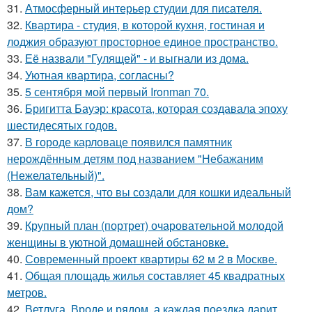
31.
Атмосферный интерьер студии для писателя.
32.
Квартира - студия, в которой кухня, гостиная и
лоджия образуют просторное единое пространство.
33.
Её назвали "Гулящей" - и выгнали из дома.
34.
Уютная квартира, согласны?
35.
5 сентября мой первый Ironman 70.
36.
Бригитта Бауэр: красота, которая создавала эпоху
шестидесятых годов.
37.
В городе карловаце появился памятник
нерождённым детям под названием "Небажаним
(Нежелательный)".
38.
Вам кажется, что вы создали для кошки идеальный
дом?
39.
Крупный план (портрет) очаровательной молодой
женщины в уютной домашней обстановке.
40.
Современный проект квартиры 62 м 2 в Москве.
41.
Общая площадь жилья составляет 45 квадратных
метров.
42.
Ветлуга. Вроде и рядом, а каждая поездка дарит