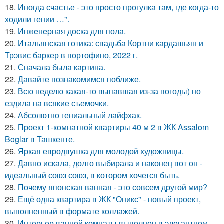
18.
Иногда счастье - это просто прогулка там, где когда-то
ходили гении …".
19.
Инжeнepная доска для пола.
20.
Итальянская готика: свадьба Кортни кардашьян и
Трэвис баркер в портофино, 2022 г.
21.
Сначала была картина.
22.
Давайте познакомимся поближе.
23.
Всю неделю какая-то выпавшая из-за погоды) но
ездила на всякие съемочки.
24.
Абсолютно гениальный лайфхак.
25.
Проект 1-комнатной квартиры 40 м 2 в ЖК Assalom
Boglar в Ташкенте.
26.
Яркая евродвушка для молодой художницы.
27.
Давно искала, долго выбирала и наконец вот он -
идеальный союз союз, в котором хочется быть.
28.
Почему японская ванная - это совсем другой мир?
29.
Ещё одна квартира в ЖК "Оникс" - новый проект,
выполненный в формате коллажей.
30.
Интерьер ванной комнаты выполнен в элегантном