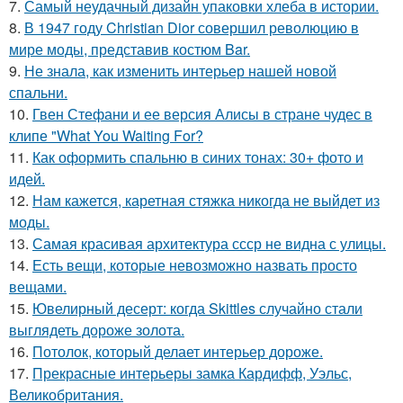
7.
Самый неудачный дизайн упаковки хлеба в истории.
8.
В 1947 году Christian Dior совершил революцию в
мире моды, представив костюм Bar.
9.
Не знала, как изменить интерьер нашей новой
спальни.
10.
Гвен Стефани и ее версия Алисы в стране чудес в
клипе "What You Waiting For?
11.
Как оформить спальню в синих тонах: 30+ фото и
идей.
12.
Нам кажется, каретная стяжка никогда не выйдет из
моды.
13.
Самая красивая архитектура ссср не видна с улицы.
14.
Есть вещи, которые невозможно назвать просто
вещами.
15.
Ювелирный десерт: когда Skittles случайно стали
выглядеть дороже золота.
16.
Потолок, который делает интерьер дороже.
17.
Прекрасные интерьеры замка Кардифф, Уэльс,
Великобритания.