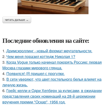
читать дальше →
Последние обновления на сайте:
1.
Дримскроллинг - новый формат мечтательности.
2.
Чем меня поразил коттедж Николая 1?
3.
Когда Vogue только начинал покорять Россию: первая
Москва глазами мирового глянца.
4.
Появился! (Я пришел с прогулки.
5.
В сети уверяют, что цвет постельного белья влияет на
личную жизнь.
6.
Грейс келли и Одри Хепберн за кулисами, в ожидании
представления своих номинаций на 28-й церемонии
вручения премии "Оскар", 1956 год.