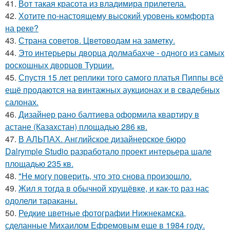
41.
Вот такая красота из владимира прилетела.
42.
Хотите по-настоящему высокий уровень комфорта
на реке?
43.
Страна советов. Цветоводам на заметку.
44.
Это интерьеры дворца долмабахче - одного из самых
роскошных дворцов Турции.
45.
Спустя 15 лет реплики того самого платья Пиппы всё
ещё продаются на винтажных аукционах и в свадебных
салонах.
46.
Дизайнер рано балтиева оформила квартиру в
астане (Казахстан) площадью 286 кв.
47.
В АЛЬПАХ. Английское дизайнерское бюро
Dalrymple Studio разработало проект интерьера шале
площадью 235 кв.
48.
"Не могу поверить, что это снова произошло.
49.
Жил я тогда в обычной хрущёвке, и как-то раз нас
одолели тараканы.
50.
Редкие цветные фотографии Нижнекамска,
сделанные Михаилом Ефремовым еще в 1984 году.