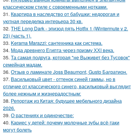
классическом стиле с современными нотками.
31.
Квартира в наследство от бабушки: недорогая и
уютная переделка интерьера 30 кв.
32.
THE Long Dark - эпизод пять Hotfix 1 (Wintermute v 2.
23) (часть 1).
33.
Kerama Marazzi: сантехника как система.
34.
Мода древнего Египта через призму ХХI века.
35.
Та самая подруга, которая "не Выживет без Тусовок"
семейная мадам.
36.
Отзыв о ламинате Joss Beaumont, Gusto Багратион.
37.
Васильковый цвет - оттенок синей гаммы, но в
отличие от классического синего, васильковый выглядит
более нежным и жизнерадостным:
38.
Репортаж из Китая: будущее мебельного дизайна
2026.
39.
О растениях и одиночестве:
40.
Кариес у детей: почему молочные зубы всё-таки
могут болеть