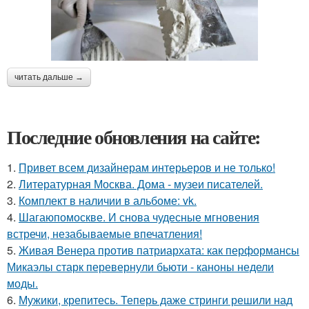
читать дальше →
Последние обновления на сайте:
1.
Привет всем дизайнерам интерьеров и не только!
2.
Литературная Москва. Дома - музеи писателей.
3.
Комплект в наличии в альбоме: vk.
4.
Шагаюпомоскве. И снова чудесные мгновения
встречи, незабываемые впечатления!
5.
Живая Венера против патриархата: как перформансы
Микаэлы старк перевернули бьюти - каноны недели
моды.
6.
Мужики, крепитесь. Теперь даже стринги решили над