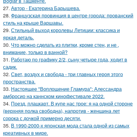
Boglar в Ташкенте.
27.
Автор - Екатерина Барышева.
28.
Французская провинция в центре города: прованский
стиль на крыше Варшавы.
29.
Стильный выход королевы Летиции: классика и
яркая деталь.
30.
Что можно сделать из плитки, кроме стен, и не ,
внимание, только в ванной?
31.
Работаю по графику 2/2, сыну четыре года, ходит в
садик.
32.
Свет, воздух и свобода - три главных героя этого
пространства.
33.
Настоящее "Воплощение Гламура": Алессандра
амбросио на каннском кинофестивале 2022.
34.
Поезд, плацкарт. В купе нас трое: я на одной стороне
(верхняя полка свободна), напротив - женщина лет
сорока с дочкой примерно десяти.
35.
В 1990-2000-х японская мода стала одной из самых
креативных в мире.