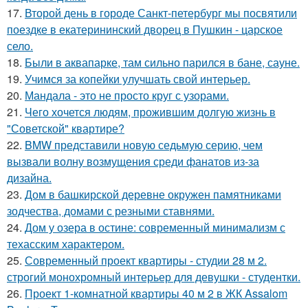
17.
Второй день в городе Санкт-петербург мы посвятили
поездке в екатерининский дворец в Пушкин - царское
село.
18.
Были в аквапарке, там сильно парился в бане, сауне.
19.
Учимся за копейки улучшать свой интерьер.
20.
Мандала - это не просто круг с узорами.
21.
Чего хочется людям, прожившим долгую жизнь в
"Советской" квартире?
22.
BMW представили новую седьмую серию, чем
вызвали волну возмущения среди фанатов из-за
дизайна.
23.
Дом в башкирской деревне окружен памятниками
зодчества, домами с резными ставнями.
24.
Дом у озера в остине: современный минимализм с
техасским характером.
25.
Современный проект квартиры - студии 28 м 2.
строгий монохромный интерьер для девушки - студентки.
26.
Проект 1-комнатной квартиры 40 м 2 в ЖК Assalom