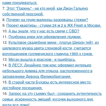
нами поиздеваться.
7.
Этот "Парень" - не кто иной, как Джон Гальяно
собственной персоной.
8.
Почему на груди мадонны разорваны стежки?
9.
Проект квартиры - студии 24 м 2 в ЖК Fresh в Москве.
10.
А вы знали, что у нас есть свечи с CBD?
11.
Подборка идеи для оформления лоджии.
12.
Культовое свадебное мини - платье Шерон тейт, из
шелкового муара цвета слоновой кости, считается
воплощением голливудского гламура 1960-х годов.
13.
Меган вышла в красном - и ошиблась.
14.
В ЛЕСУ. Дизайнер том кокс оформил интерьер
небольшого домика для отдыха, расположенного в
заповеднике Девона (Великобритания.
15.
В старой части Бухары есть интересное место,
достойное посещения.
16.
Запрос на эту съемку был - сохранить аутентичность
семьи, искренность эмоций, кусочек выходного дня,
когда все дома!