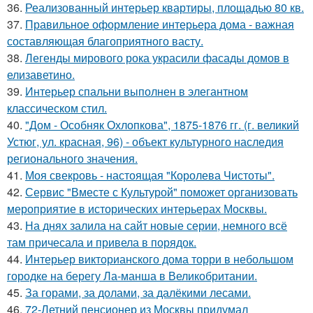
36.
Реализованный интерьер квартиры, площадью 80 кв.
37.
Правильное оформление интерьера дома - важная
составляющая благоприятного васту.
38.
Легенды мирового рока украсили фасады домов в
елизаветино.
39.
Интерьер спальни выполнен в элегантном
классическом стил.
40.
"Дом - Особняк Охлопкова", 1875-1876 гг. (г. великий
Устюг, ул. красная, 96) - объект культурного наследия
регионального значения.
41.
Моя свекровь - настоящая "Королева Чистоты".
42.
Сервис "Вместе с Культурой" поможет организовать
мероприятие в исторических интерьерах Москвы.
43.
На днях залила на сайт новые серии, немного всё
там причесала и привела в порядок.
44.
Интерьер викторианского дома торри в небольшом
городке на берегу Ла-манша в Великобритании.
45.
За горами, за долами, за далёкими лесами.
46.
72-Летний пенсионер из Москвы придумал