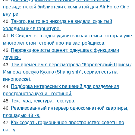
президентской библиотеки с комнатой для Air Force One
внутри.
40.
Такого, вы точно никогда не видели: скрытый
холодильник в гарнитуре.
41.
В Сиднее есть одна удивительная семья, которая уже
много лет стоит стеной против застройщиков.
42.
Перфекционисты оценят: однушка с функциями
двушки.
43.
Тем временем я пересмотрела "Королевский Приём /
Императорскую Кухню (Shang shi)", сериал есть на
кинопоиске).
44.
Подборка интересных решений для разделения
пространства кухни - гостиной.
45.
Текстура, текстура, текстура.
46.
Реализованный интерьер однокомнатной квартиры,
площадью 48 кв.
47.
Как создать гармоничное пространство: советы по
васту.