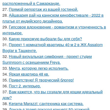
расположенный в Самарканде.
27.
Прямой репортаж из вашей гостиной.
28.
Айшвария рай на каннском кинофестивале - 2022 в
платье от индийского дизайнера.
29.
Гипсовое вдохновение - романтизм и утонченность в
интерьере.
30.
Какую прихожую выбрали бы для себя?
31.
Проект 1-комнатной квартиры 40 м 2 в ЖК Assalom
Boglar в Ташкенте.
32.
Новый визуальная симфония - проект студии
Suninroom с освещением Freya.
33.
Мечта, которую легко исполнить.
34.
Яркая квартира 48 кв.
35.
Приветствую! Я творческий блогер!
36.
Пост 2. интерьер.
37.
Вам кажется, что вы создали для кошки идеальный
дом?
38.
Kerama Marazzi: сантехника как система.
39.
Дональд трамп показал концепт 50-этажной