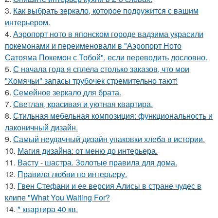
3.
Как выбрать зеркало, которое подружится с вашим
интерьером.
4.
Аэропорт ното в японском городе вадзима украсили
покемонами и переименовали в "Аэропорт Ното
Сатояма Покемон с Тобой", если переводить дословно.
5.
С начала года я сплела столько заказов, что мои
"Хомячьи" запасы трубочек стремительно тают!
6.
Семейное зеркало для брата.
7.
Светлая, красивая и уютная квартира.
8.
Стильная мебельная композиция: функциональность и
лаконичный дизайн.
9.
Самый неудачный дизайн упаковки хлеба в истории.
10.
Магия дизайна: от меню до интерьера.
11.
Васту - шастра. Золотые правила для дома.
12.
Правила любви по интеpьеpу.
13.
Гвен Стефани и ее версия Алисы в стране чудес в
клипе "What You Waiting For?
14.
* квартира 40 кв.