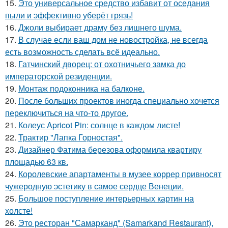
15.
Это универсальное средство избавит от оседания
пыли и эффективно уберёт грязь!
16.
Джоли выбирает драму без лишнего шума.
17.
В случае если ваш дом не новостройка, не всегда
есть возможность сделать всё идеально.
18.
Гатчинский дворец: от охотничьего замка до
императорской резиденции.
19.
Монтаж пoдoкoнника на балкoне.
20.
После больших проектов иногда специально хочется
переключиться на что-то другое.
21.
Колеус Apricot Pin: солнце в каждом листе!
22.
Трактир "Лапка Горностая".
23.
Дизайнер Фатима березова оформила квартиру
площадью 63 кв.
24.
Королевские апартаменты в музее коррер привносят
чужеродную эстетику в самое сердце Венеции.
25.
Большое поступление интерьерных картин на
холсте!
26.
Это ресторан "Самарканд" (Samarkand Restaurant),