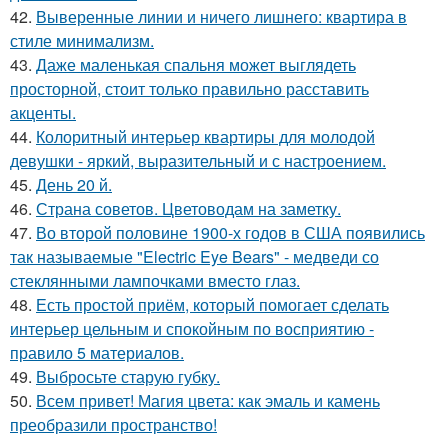
42.
Выверенные линии и ничего лишнего: квартира в
стиле минимализм.
43.
Даже маленькая спальня может выглядеть
просторной, стоит только правильно расставить
акценты.
44.
Колоритный интерьер квартиры для молодой
девушки - яркий, выразительный и с настроением.
45.
День 20 й.
46.
Страна советов. Цветоводам на заметку.
47.
Во второй половине 1900-х годов в США появились
так называемые "Electric Eye Bears" - медведи со
стеклянными лампочками вместо глаз.
48.
Есть простой приём, который помогает сделать
интерьер цельным и спокойным по восприятию -
правило 5 материалов.
49.
Выбросьте старую губку.
50.
Всем привет! Магия цвета: как эмаль и камень
преобразили пространство!