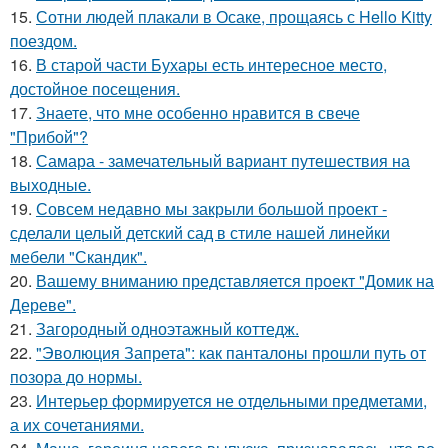
15.
Сотни людей плакали в Осаке, прощаясь с Hello Kitty
поездом.
16.
В старой части Бухары есть интересное место,
достойное посещения.
17.
Знаете, что мне особенно нравится в свече
"Прибой"?
18.
Самара - замечательный вариант путешествия на
выходные.
19.
Совсем недавно мы закрыли большой проект -
сделали целый детский сад в стиле нашей линейки
мебели "Скандик".
20.
Вашему вниманию представляется проект "Домик на
Дереве".
21.
Загородный одноэтажный коттедж.
22.
"Эволюция Запрета": как панталоны прошли путь от
позора до нормы.
23.
Интерьер формируется не отдельными предметами,
а их сочетаниями.