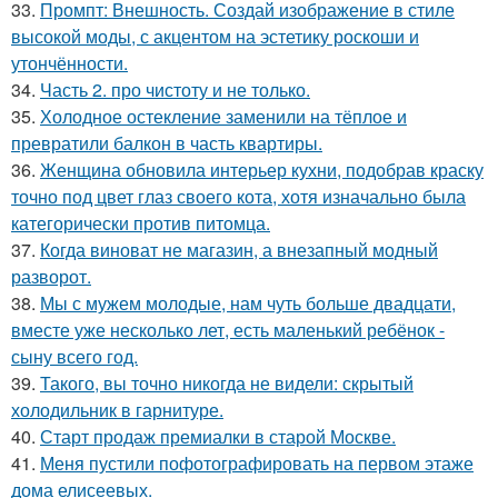
33.
Промпт: Внешность. Создай изображение в стиле
высокой моды, с акцентом на эстетику роскоши и
утончённости.
34.
Часть 2. про чистоту и не только.
35.
Холодное остекление заменили на тёплое и
превратили балкон в часть квартиры.
36.
Женщина обновила интерьер кухни, подобрав краску
точно под цвет глаз своего кота, хотя изначально была
категорически против питомца.
37.
Когда виноват не магазин, а внезапный модный
разворот.
38.
Мы с мужем молодые, нам чуть больше двадцати,
вместе уже несколько лет, есть маленький ребёнок -
сыну всего год.
39.
Такого, вы точно никогда не видели: скрытый
холодильник в гарнитуре.
40.
Старт продаж премиалки в старой Москве.
41.
Меня пустили пофотографировать на первом этаже
дома елисеевых.