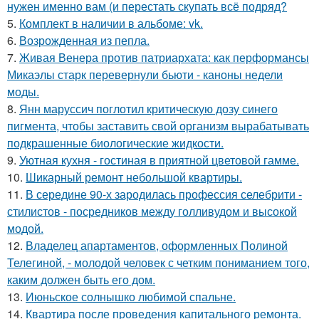
нужен именно вам (и перестать скупать всё подряд?
5.
Комплект в наличии в альбоме: vk.
6.
Возрожденная из пепла.
7.
Живая Венера против патриархата: как перформансы
Микаэлы старк перевернули бьюти - каноны недели
моды.
8.
Янн маруссич поглотил критическую дозу синего
пигмента, чтобы заставить свой организм вырабатывать
подкрашенные биологические жидкости.
9.
Уютная кухня - гостиная в приятной цветовой гамме.
10.
Шикарный ремонт небольшой квартиры.
11.
В середине 90-х зародилась профессия селебрити -
стилистов - посредников между голливудом и высокой
модой.
12.
Владелец апартаментов, оформленных Полиной
Телегиной, - молодой человек с четким пониманием того,
каким должен быть его дом.
13.
Июньское солнышко любимой спальне.
14.
Квартира после проведения капитального ремонта.