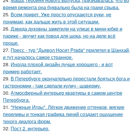
24.
Маша, героиня нового выпуска, признавалась, что во
время ремонта она буквально была на грани срыва.
25.
Всем привет. Уже просто опускаются руки, не
понимаю, как дальше жить в этой ситуации.
26.
Дэвида духовны заметили на улице в мини-юбке и
парике - звучит как повод для шока, но на деле всё
проще.
27.
Пресс - тур "Дьявол Носит Prada" прилетел в Шанхай,
и тут началось самое странное.
28.
Иногда плохой дизайн лучше хорошего - и вот
пример работает.
29.
В Петербурге окончательно перестали бояться бога и
гастрономии - там сделали кулич - шаверму.
30.
Атмосферный интерьер квартиры в самом центре
Петербурга.
31.
"Нежные Игры". Лёгкое движение оттенков, мягкие
переливы и тонкая графика линий создают ощущение
тихого диалога форм.
32.
Пост 2. интерьер.