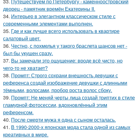
33.
Путешествуем по Петербургу - каменноостровский
дворец - памятник времён Екатерины II.
34.
Интерьер в элегантном классическом стиле с
современными элементами выполнен.
35.
Где и как лучше всего использовать в квартире
салатовый цвет.
36.
Честно, с похмелья у такого браслета шансов нет -
был бы укушен сразу.
37.
Вы замечали это ощущение: вроде всё чисто, но
чего-то не хватает?
38.
Промпт: Строго сохрани внешность девушки с
референса создай изображение девушки с длинными
тёмными, волосами, пробор роста волос сбоку.
39.
Промпт: Не меняй черты лица создай триптих в стиле
гламурной фотосессии, вдохновлённый этим
референсом.
40.
После смерти мужа я одна с сыном осталась.
41.
В 1990-2000-х японская мода стала одной из самых
креативных в мире.