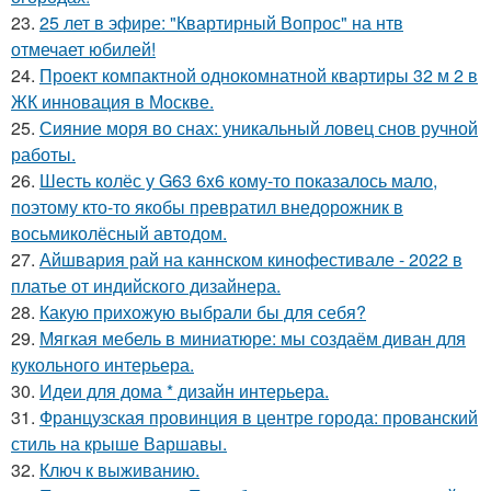
23.
25 лет в эфире: "Квартирный Вопрос" на нтв
отмечает юбилей!
24.
Проект компактной однокомнатной квартиры 32 м 2 в
ЖК инновация в Москве.
25.
Сияние моря во снах: уникальный ловец снов ручной
работы.
26.
Шесть колёс у G63 6x6 кому-то показалось мало,
поэтому кто-то якобы превратил внедорожник в
восьмиколёсный автодом.
27.
Айшвария рай на каннском кинофестивале - 2022 в
платье от индийского дизайнера.
28.
Какую прихожую выбрали бы для себя?
29.
Мягкая мебель в миниатюре: мы создаём диван для
кукольного интерьера.
30.
Идеи для дома * дизайн интерьера.
31.
Французская провинция в центре города: прованский
стиль на крыше Варшавы.
32.
Ключ к выживанию.