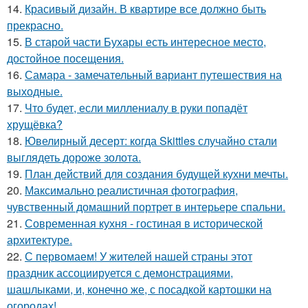
14.
Красивый дизайн. В квартире все должно быть
прекрасно.
15.
В старой части Бухары есть интересное место,
достойное посещения.
16.
Самара - замечательный вариант путешествия на
выходные.
17.
Что будет, если миллениалу в руки попадёт
хрущёвка?
18.
Ювелирный десерт: когда Skittles случайно стали
выглядеть дороже золота.
19.
План действий для создания будущей кухни мечты.
20.
Максимально реалистичная фотография,
чувственный домашний портрет в интерьере спальни.
21.
Современная кухня - гостиная в исторической
архитектуре.
22.
С первомаем! У жителей нашей страны этот
праздник ассоциируется с демонстрациями,
шашлыками, и, конечно же, с посадкой картошки на
огородах!