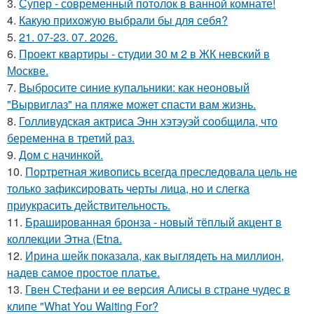
3.
Супер - современный потолок в ванной комнате!
4.
Какую прихожую выбрали бы для себя?
5.
21. 07-23. 07. 2026.
6.
Проект квартиры - студии 30 м 2 в ЖК невский в
Москве.
7.
Выбросите синие купальники: как неоновый
"Вырвиглаз" на пляже может спасти вам жизнь.
8.
Голливудская актриса Энн хэтэуэй сообщила, что
беременна в третий раз.
9.
Дом с начинкой.
10.
Портретная живопись всегда преследовала цель не
только зафиксировать черты лица, но и слегка
приукрасить действительность.
11.
Брашированная бронза - новый тёплый акцент в
коллекции Этна (Etna.
12.
Ирина шейк показала, как выглядеть на миллион,
надев самое простое платье.
13.
Гвен Стефани и ее версия Алисы в стране чудес в
клипе "What You Waiting For?