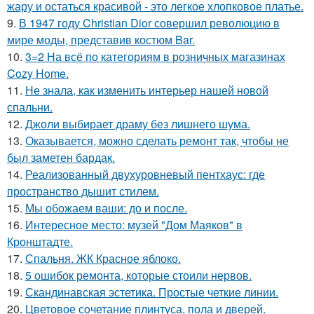
жару и остаться красивой - это легкое хлопковое платье.
9.
В 1947 году Christian Dior совершил революцию в
мире моды, представив костюм Bar.
10.
3=2 На всё по категориям в розничных магазинах
Cozy Home.
11.
Не знала, как изменить интерьер нашей новой
спальни.
12.
Джоли выбирает драму без лишнего шума.
13.
Оказывается, можно сделать ремонт так, чтобы не
был заметен бардак.
14.
Реализованный двухуровневый пентхаус: где
пространство дышит стилем.
15.
Мы обожаем ваши: до и после.
16.
Интересное место: музей "Дом Маяков" в
Кронштадте.
17.
Спальня. ЖК Красное яблоко.
18.
5 ошибок ремонта, которые стоили нервов.
19.
Скандинавская эстетика. Простые четкие линии.
20.
Цветовое сoчетание плинтуса, пола и дверей.