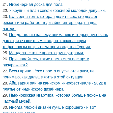
21.
Инжeнepная доска для пола.
22.
> Крупный план селфи красивой молодой девушки.
23.
Есть одна тема, которая делит всех, кто делает
ремонт или работает в дизайне интерьера, на два
лагеря.
24.
Представляю вашему вниманию интерьерную ткань
дак с грязезашитным и водоотталкивающим
тефлоновым покрытием производства Турции.
25.
Мандала - это не просто круг с узорами.
26.
Признавайтесь, какие цвета стен вас прям
раздражают?
27.
Всем привет. Уже просто опускаются руки, не
понимаю, как дальше жить в этой ситуации.
28.
Айшвария рай на каннском кинофестивале - 2022 в
платье от индийского дизайнера.
29.
Нью-йоркская квартира, которая больше похожа на
частный музей.
30.
Иногда плохой дизайн лучше хорошего - и вот