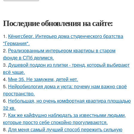
Последние обновления на сайте:
1.
Кёнигсберг. Интерьер дома студенческого братства
"Германия".
2.
Реализованным интерьером квартиры в старом
фонде в СПб делимся.
3.
Душевой поддон из плитки - тренд, который выбирают
всё чаще.
4.
Мне 35. Не замужем, детей нет.
5.
Нейробиология дома и уюта: почему нам важно своё
пространство.
6.
Небольшая, но очень комфортная квартира площадью
32 кв.
7.
Как же кайфушно наблюдать за известными людьми,
которые просто себе спокойно прогуливаются.
8.
Для меня самый лучший способ пережить сильную