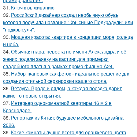
пример работает.
31.
Ключ к выживанию.
32.
Российский дизайнер создал необычную обувь,
которая получила название "Крысиные Подкрадули" или
"подкрысули".
33.
Мощная красота: квартира в концепции моря, солнца
и неба.
34.
Обычная пара: невеста по имени Александра и её
жених подали заявку на кастинг для примерки
свадебного платья в рамках промо фильма A24.
35.
Набор тканевых салфеток - идеальное решение для
создания стильной сервировки вашего стола.
36.
Ветлуга. Вроде и рядом, а каждая поездка дарит
какие то новые открытия.
37.
Интерьер однокомнатной квартиры 46 м 2 в
Краснодаре.
38.
Репортаж из Китая: будущее мебельного дизайна
2026.
39.
Какие комнаты лучше всего для оранжевого цвета