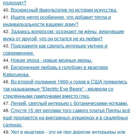
подходят?
40.
Воскресный факультатив по истории искусства.
41.
Ищете нечто особенное, что добавит тепла и
индивидуальности вашему дому?
42.
Задаюсь вопросом: осознают ли жёны, вернувшие
мужа от другой, что он остался не из любви?
43.
Подскажите как сделать интерьер уютнее и
современнее.
44.
Новая эпоха - новые модные иконы.
45.
Бесконечная любовь к голубому в квартире
Katezuevaa.
46.
Во второй половине 1900-х годов в США появились
так называемые "Electric Eye Bears" - медведи со
стеклянными лампочками вместо глаз.
47.
Легкий, светлый интерьер с ботаническими нотками.
48.
Спустя 15 лет реплики того самого платья Пиппы всё
ещё продаются на винтажных аукционах и в свадебных
салонах.
49.
Уют в квартире - это не про дорогие интерьеры или