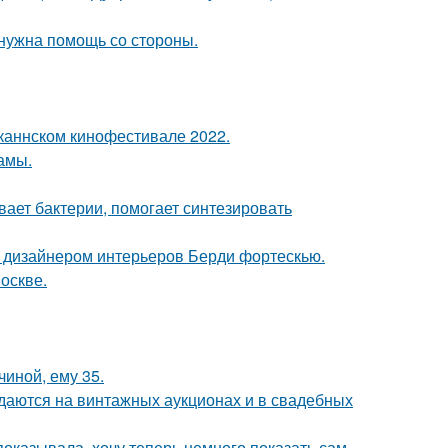
 нужна помощь со стороны.
каннском кинофестивале 2022.
мамы.
вает бактерии, помогает синтезировать
о дизайнером интерьеров Берди фортескью.
оскве.
чиной, ему 35.
одаются на винтажных аукционах и в свадебных
 показывала, хочу теперь немного показать сам