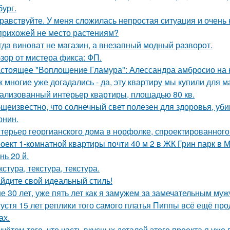
бург.
равствуйте. У меня сложилась непростая ситуация и очень
прихожей не место растениям?
гда виноват не магазин, а внезапный модный разворот.
зор от мистера фикса: ФП.
стоящее "Воплощение Гламура": Алессандра амбросио на 
к многие уже догадались - да, эту квартиру мы купили для 
ализованный интерьер квартиры, площадью 80 кв.
щеизвестно, что солнечный свет полезен для здоровья, уби
онин.
терьер георгианского дома в норфолке, спроектированног
оект 1-комнатной квартиры почти 40 м 2 в ЖК Грин парк в М
нь 20 й.
кстура, текстура, текстура.
йдите свой идеальный стиль!
е 30 лет, уже пять лет как я замужем за замечательным муж
устя 15 лет реплики того самого платья Пиппы всё ещё пр
ах.
учётом того, что часть вкусных деталей этого проекта я уже