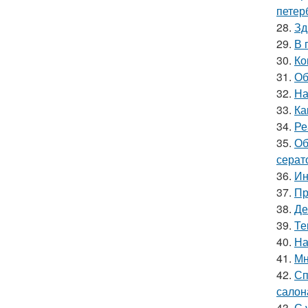
петер
28.
Зд
29.
В 
30.
Ко
31.
Об
32.
На
33.
Ка
34.
Ре
35.
Об
серат
36.
Ин
37.
Пр
38.
Де
39.
Те
40.
На
41.
Мн
42.
Сп
салон
43.
С 