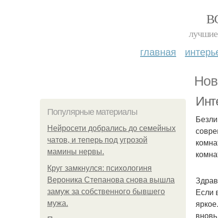
В
лучшие 
главная
интерь
Нов
Инт
Популярные материалы
Безли
Нейросети добрались до семейных
совре
чатов, и теперь под угрозой
комна
мамины нервы.
комна
Круг замкнулся: психологиня
Здрав
Вероника Степанова снова вышла
Если 
замуж за собственного бывшего
яркое
мужа.
вновь