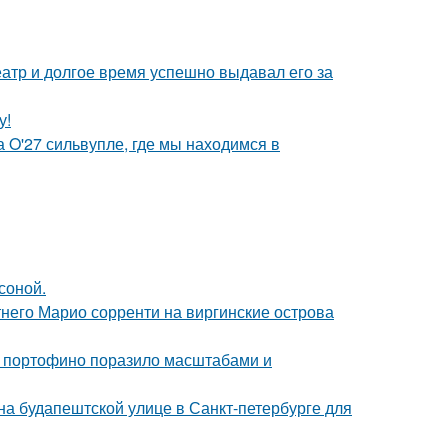
тр и долгое время успешно выдавал его за
у!
 O'27 сильвупле, где мы находимся в
соной.
етнего Марио сорренти на виргинские острова
 в портофино поразило масштабами и
) на будапештской улице в Санкт-петербурге для