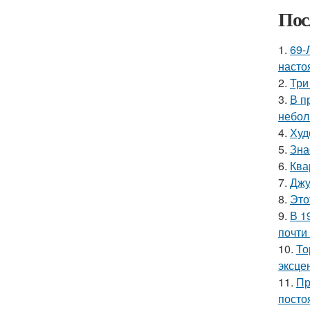
Пос
1.
69-
насто
2.
Три
3.
В п
небол
4.
Худ
5.
Зна
6.
Ква
7.
Джу
8.
Это
9.
В 1
почти
10.
То
эксце
11.
Пр
посто