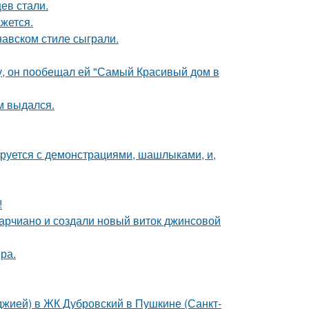
ев стали.
жется.
авском стиле сыграли.
у, он пообещал ей "Самый Красивый дом в
м выдался.
ируется с демонстрациями, шашлыками, и,
!
марчиано и создали новый виток джинсовой
ра.
лоджией) в ЖК Дубровский в Пушкине (Санкт-