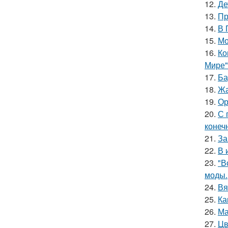
12.
Де
13.
Пр
14.
В 
15.
Мо
16.
Ко
Мире"
17.
Ба
18.
Жа
19.
Ор
20.
С 
конеч
21.
За
22.
В 
23.
"В
моды.
24.
Вя
25.
Ка
26.
Ма
27.
Цв