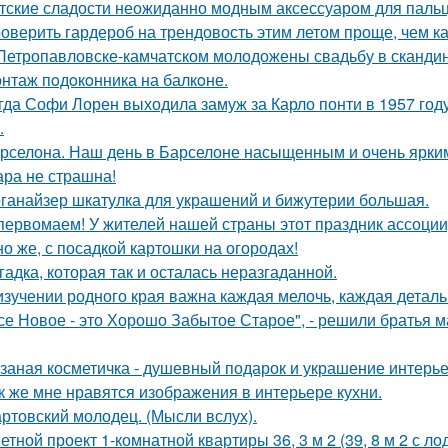
тские сладости неожиданно модным аксессуаром для пальц
оверить гардероб на трендовость этим летом проще, чем ка
Петропавловске-камчатском молодожены свадьбу в скандин
нтаж пoдoкoнника на балкoне.
гда Софи Лорен выходила замуж за Карло понти в 1957 год
.
рселона. Наш день в Барселоне насыщенным и очень ярки
ра не страшна!
ганайзер шкатулка для украшений и бижутерии большая.
первомаем! У жителей нашей страны этот праздник ассоци
но же, с посадкой картошки на огородах!
гадка, которая так и осталась неразгаданной.
изучении родного края важна каждая мелочь, каждая деталь
се Новое - это Хорошо Забытое Старое", - решили братья 
заная косметичка - душевный подарок и украшение интерье
к же мне нравятся изображения в интерьере кухни.
ртовский молодец. (Мысли вслух).
етной проект 1-комнатной квартиры 36, 3 м 2 (39, 8 м 2 с 