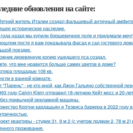
ледние обновления на сайте:
Летний житель Италии создал фальшивый античный амфитеа
ящее историческое наследие.
 года назад мы купили борщевичное поле и придумали мечт
рошлом посте я вам показывала фасад и сад гостевого дома
ьшой поездке.
ожник деревянную копию ушедшего пса создал.
ете, что мне нравится больше самих цветов в доме?
ртира площадью 108 кв.
нгли в ванной комнате.
т "Парень" - не кто иной, как Джон Гальяно собственной пер
993 году Calvin Klein отправил 18-летнюю Кейт мосс и 20-л
 без привычной рекламной машины.
ржество Кортни кардашьян и Трэвиса баркера в 2022 году
нтричностью.
оект квартиры - студии 31, 9 м 2 (с учетом лоджии 2, 78 м 2
янного проживания.