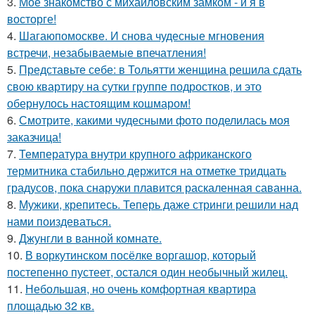
3.
Моё знакомство с михайловским замком - и я в
восторге!
4.
Шагаюпомоскве. И снова чудесные мгновения
встречи, незабываемые впечатления!
5.
Представьте себе: в Тольятти женщина решила сдать
свою квартиру на сутки группе подростков, и это
обернулось настоящим кошмаром!
6.
Смотрите, какими чудесными фото поделилась моя
заказчица!
7.
Температура внутри крупного африканского
термитника стабильно держится на отметке тридцать
градусов, пока снаружи плавится раскаленная саванна.
8.
Мужики, крепитесь. Теперь даже стринги решили над
нами поиздеваться.
9.
Джунгли в ванной комнате.
10.
В воркутинском посёлке воргашор, который
постепенно пустеет, остался один необычный жилец.
11.
Небольшая, но очень комфортная квартира
площадью 32 кв.