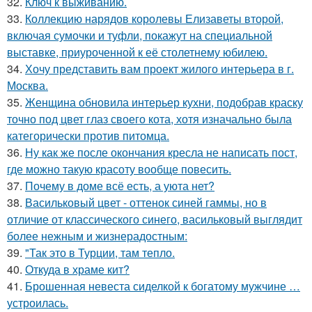
32.
Ключ к выживанию.
33.
Коллекцию нарядов королевы Елизаветы второй,
включая сумочки и туфли, покажут на специальной
выставке, приуроченной к её столетнему юбилею.
34.
Хочу представить вам проект жилого интерьера в г.
Москва.
35.
Женщина обновила интерьер кухни, подобрав краску
точно под цвет глаз своего кота, хотя изначально была
категорически против питомца.
36.
Ну как же после окончания кресла не написать пост,
где можно такую красоту вообще повесить.
37.
Почему в доме всё есть, а уюта нет?
38.
Васильковый цвет - оттенок синей гаммы, но в
отличие от классического синего, васильковый выглядит
более нежным и жизнерадостным:
39.
"Так это в Турции, там тепло.
40.
Откуда в храме кит?
41.
Брошенная невеста сиделкой к богатому мужчине …
устроилась.