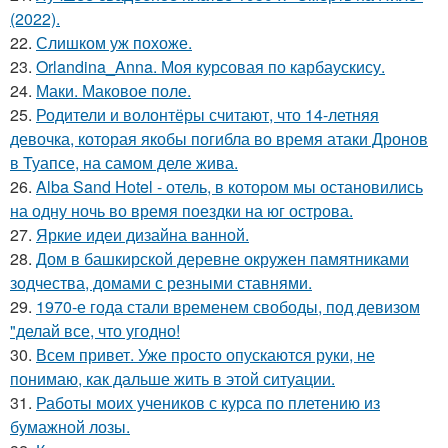
(2022).
22.
Слишком уж похоже.
23.
Orlandina_Anna. Моя курсовая по карбаускису.
24.
Маки. Маковое поле.
25.
Родители и волонтёры считают, что 14-летняя
девочка, которая якобы погибла во время атаки Дронов
в Туапсе, на самом деле жива.
26.
Alba Sand Hotel - отель, в котором мы остановились
на одну ночь во время поездки на юг острова.
27.
Яркие идеи дизайна ванной.
28.
Дом в башкирской деревне окружен памятниками
зодчества, домами с резными ставнями.
29.
1970-е года стали временем свободы, под девизом
"делай все, что угодно!
30.
Всем привет. Уже просто опускаются руки, не
понимаю, как дальше жить в этой ситуации.
31.
Работы моих учеников с курса по плетению из
бумажной лозы.