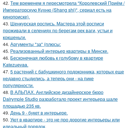
42.
Тем временем я пересмотрела "Королевский Приём /
Императорскую Кухню (Shang shi)", сериал есть на
кинопоиске).
43.
Шенкурская роспись. Мастера этой росписи
проживали в селениях по берегам рек ваги, устьи и
кокшеньги.
44.
Аргументы "за" (плюсы:
45.
Реализованный интерьер квартиры в Минске.
46.
Бесконечная любовь к голубому в квартире
Katezuevaa.
47.
5 растений с бабушкиного подоконника, которых еще
недавно стыдились, а теперь они - на пике
популярности.
48.
В АЛЬПАХ. Английское дизайнерское бюро
Dalrymple Studio разработало проект интерьера шале
площадью 235 кв.
49.
День 9 - букет в интерьере.
50.
Уют в квартире - это не про дорогие интерьеры или
идеальный порядок.