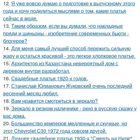
12.
Я уже вовсю думаю о подготовке к выпускному этого
года и хочу поделиться мыслями о том, какие платья
сейчас в моде.
13.
Таким образом, если вы думали, что накладные
пряди и шиньоны - изобретение современных бьюти -
блогеров?
14.
Для меня самый лучший способ пережить сильную
жару и остаться красивой - это легкое хлопковое платье.
15.
Архитектор из Казахстана невероятный дом с
деревом внутри разработал.
16.
Свадебные платья 1920-х годов.
17.
Станислав Юлианович Жуковский очень последний
весенний месяц любил.
18.
Вам нравится смотреться в зеркало?
19.
Зеркало в резном наличнике - окно в русскую сказку у
вас дома.
20.
Большинство кемперов медленные и скучные, но
этот Chevrolet C30 1972 года совсем другой.
21.
Лучшее свадебное платье 1930-х "Смерть на Ниле"