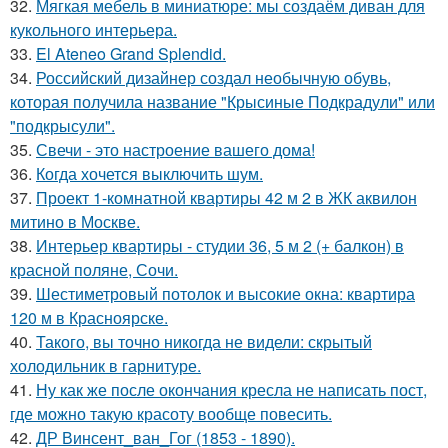
32.
Мягкая мебель в миниатюре: мы создаём диван для
кукольного интерьера.
33.
El Ateneo Grand Splendid.
34.
Российский дизайнер создал необычную обувь,
которая получила название "Крысиные Подкрадули" или
"подкрысули".
35.
Свечи - это настроение вашего дома!
36.
Когда хочется выключить шум.
37.
Проект 1-комнатной квартиры 42 м 2 в ЖК аквилон
митино в Москве.
38.
Интерьер квартиры - студии 36, 5 м 2 (+ балкон) в
красной поляне, Сочи.
39.
Шестиметровый потолок и высокие окна: квартира
120 м в Красноярске.
40.
Такого, вы точно никогда не видели: скрытый
холодильник в гарнитуре.
41.
Ну как же после окончания кресла не написать пост,
где можно такую красоту вообще повесить.
42.
ДР Винсент_ван_Гог (1853 - 1890).