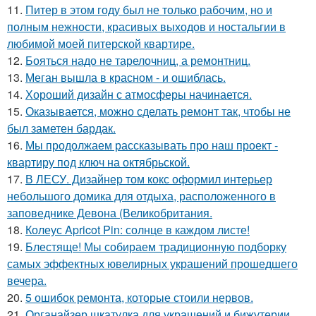
11.
Питер в этом году был не только рабочим, но и
полным нежности, красивых выходов и ностальгии в
любимой моей питерской квартире.
12.
Бояться надо не тарелочниц, а ремонтниц.
13.
Меган вышла в красном - и ошиблась.
14.
Хороший дизайн с атмосферы начинается.
15.
Оказывается, можно сделать ремонт так, чтобы не
был заметен бардак.
16.
Мы продолжаем рассказывать про наш проект -
квартиру под ключ на октябрьской.
17.
В ЛЕСУ. Дизайнер том кокс оформил интерьер
небольшого домика для отдыха, расположенного в
заповеднике Девона (Великобритания.
18.
Колеус Apricot Pin: солнце в каждом листе!
19.
Блестяще! Мы собираем традиционную подборку
самых эффектных ювелирных украшений прошедшего
вечера.
20.
5 ошибок ремонта, которые стоили нервов.
21.
Органайзер шкатулка для украшений и бижутерии