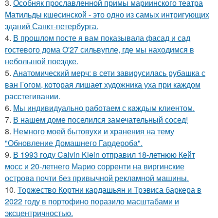
3.
Особняк прославленной примы мариинского театра
Матильды кшесинской - это одно из самых интригующих
зданий Санкт-петербурга.
4.
В прошлом посте я вам показывала фасад и сад
гостевого дома O'27 сильвупле, где мы находимся в
небольшой поездке.
5.
Анатомический мерч: в сети завирусилась рубашка с
ван Гогом, которая лишает художника уха при каждом
расстегивании.
6.
Мы индивидуально работаем с каждым клиентом.
7.
В нашем доме поселился замечательный сосед!
8.
Немного моей бытовухи и хранения на тему
"Обновление Домашнего Гардероба".
9.
В 1993 году Calvin Klein отправил 18-летнюю Кейт
мосс и 20-летнего Марио сорренти на виргинские
острова почти без привычной рекламной машины.
10.
Торжество Кортни кардашьян и Трэвиса баркера в
2022 году в портофино поразило масштабами и
эксцентричностью.