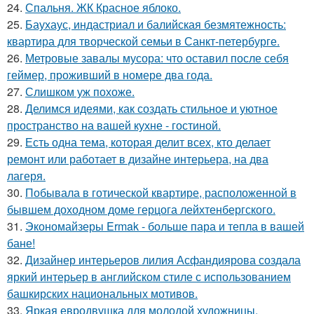
24.
Спальня. ЖК Красное яблоко.
25.
Баухаус, индастриал и балийская безмятежность:
квартира для творческой семьи в Санкт-петербурге.
26.
Метровые завалы мусора: что оставил после себя
геймер, проживший в номере два года.
27.
Слишком уж похоже.
28.
Делимся идеями, как создать стильное и уютное
пространство на вашей кухне - гостиной.
29.
Есть одна тема, которая делит всех, кто делает
ремонт или работает в дизайне интерьера, на два
лагеря.
30.
Побывала в готической квартире, расположенной в
бывшем доходном доме герцога лейхтенбергского.
31.
Экономайзеры Ermak - больше пара и тепла в вашей
бане!
32.
Дизайнер интерьеров лилия Асфандиярова создала
яркий интерьер в английском стиле с использованием
башкирских национальных мотивов.
33.
Яркая евродвушка для молодой художницы.