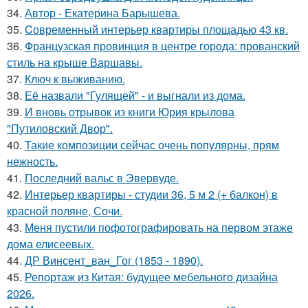
34.
Автор - Екатерина Барышева.
35.
Cовременный интерьер квартиры площадью 43 кв.
36.
Французская провинция в центре города: прованский
стиль на крыше Варшавы.
37.
Ключ к выживанию.
38.
Её назвали "Гулящей" - и выгнали из дома.
39.
И вновь отрывок из книги Юрия крылова
"Путиловский Двор".
40.
Такие композиции сейчас очень популярны, прям
нежность.
41.
Последний вальс в Эвервуде.
42.
Интерьер квартиры - студии 36, 5 м 2 (+ балкон) в
красной поляне, Сочи.
43.
Меня пустили пофотографировать на первом этаже
дома елисеевых.
44.
ДР Винсент_ван_Гог (1853 - 1890).
45.
Репортаж из Китая: будущее мебельного дизайна
2026.