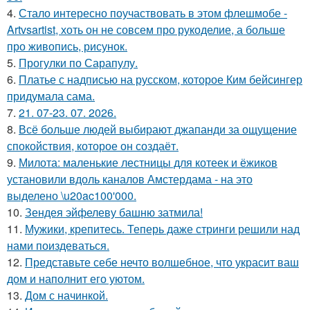
4.
Стало интересно поучаствовать в этом флешмобе -
Artvsartist, хоть он не совсем про рукоделие, а больше
про живопись, рисунок.
5.
Прогулки по Сарапулу.
6.
Платье с надписью на русском, которое Ким бейсингер
придумала сама.
7.
21. 07-23. 07. 2026.
8.
Всё больше людей выбирают джапанди за ощущение
спокойствия, которое он создаёт.
9.
Милота: маленькие лестницы для котеек и ёжиков
установили вдоль каналов Амстердама - на это
выделено \u20ac100'000.
10.
Зендея эйфелеву башню затмила!
11.
Мужики, крепитесь. Теперь даже стринги решили над
нами поиздеваться.
12.
Представьте себе нечто волшебное, что украсит ваш
дом и наполнит его уютом.
13.
Дом с начинкой.