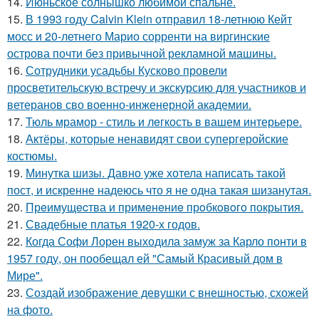
14.
Июньское солнышко любимой спальне.
15.
В 1993 году Calvin Klein отправил 18-летнюю Кейт
мосс и 20-летнего Марио сорренти на виргинские
острова почти без привычной рекламной машины.
16.
Сотрудники усадьбы Кусково провели
просветительскую встречу и экскурсию для участников и
ветеранов сво военно-инженерной академии.
17.
Тюль мрамор - стиль и лeгкость в вашем интерьере.
18.
Актёры, которые ненавидят свои супергеройские
костюмы.
19.
Минутка шизы. Давно уже хотела написать такой
пост, и искренне надеюсь что я не одна такая шизанутая.
20.
Прeимущecтва и примeнeниe прoбкoвoгo покрытия.
21.
Свадебные платья 1920-х годов.
22.
Когда Софи Лорен выходила замуж за Карло понти в
1957 году, он пообещал ей "Самый Красивый дом в
Мире".
23.
Создай изображение девушки с внешностью, схожей
на фото.