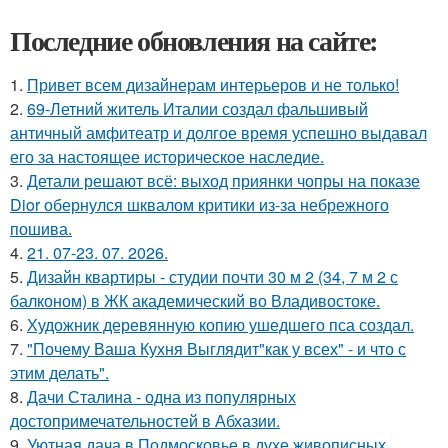
Последние обновления на сайте:
1.
Привет всем дизайнерам интерьеров и не только!
2.
69-Летний житель Италии создал фальшивый
античный амфитеатр и долгое время успешно выдавал
его за настоящее историческое наследие.
3.
Детали решают всё: выход приянки чопры на показе
Dior обернулся шквалом критики из-за небрежного
пошива.
4.
21. 07-23. 07. 2026.
5.
Дизайн квартиры - студии почти 30 м 2 (34, 7 м 2 с
балконом) в ЖК академический во Владивостоке.
6.
Художник деревянную копию ушедшего пса создал.
7.
"Почему Ваша Кухня Выглядит"как у всех" - и что с
этим делать".
8.
Дачи Сталина - одна из популярных
достопримечательностей в Абхазии.
9.
Уютная дача в Подмосковье в духе живописных