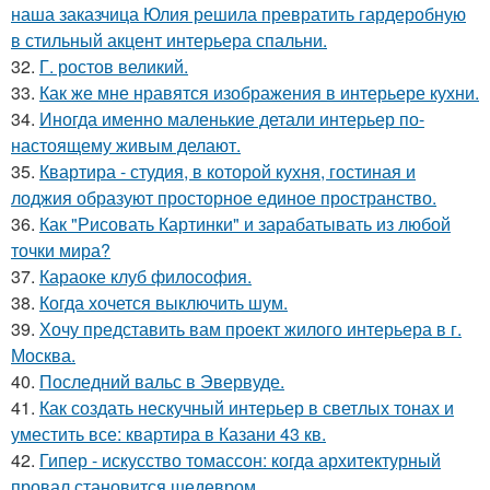
наша заказчица Юлия решила превратить гардеробную
в стильный акцент интерьера спальни.
32.
Г. ростов великий.
33.
Как же мне нравятся изображения в интерьере кухни.
34.
Иногда именно маленькие детали интерьер по-
настоящему живым делают.
35.
Квартира - студия, в которой кухня, гостиная и
лоджия образуют просторное единое пространство.
36.
Как "Рисовать Картинки" и зарабатывать из любой
точки мира?
37.
Караоке клуб философия.
38.
Когда хочется выключить шум.
39.
Хочу представить вам проект жилого интерьера в г.
Москва.
40.
Последний вальс в Эвервуде.
41.
Как создать нескучный интерьер в светлых тонах и
уместить все: квартира в Казани 43 кв.
42.
Гипер - искусство томассон: когда архитектурный
провал становится шедевром.