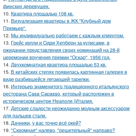
финских деревушек.
10.
Квартира площадью 108 кв.
11.
Визуализация квартиры в ЖК "Клубный дом
Премьер".
12.
Мы индивидуально работаем с каждым клиентом.
13.
Грейс келли и Одри Хепберн за кулисами, в
ожидании представления своих номинаций на 28-й
церемонии вручения премии "Оскар", 1956 год.
14.
Двухкомнатная квартира площадью 53 кв.
15.
В китайских степях появилась картинная галерея в
виде разбившейся летающей тарелки.
16.
Интерьер знаменитого традиционного итальянского
ресторана Casa Capasso, который расположен в
историческом центре Неаполя (Италия.
17.
Детские сладости неожиданно модным аксессуаром
для пальцев стали.
18.
Дачники, у вас точно всё окей?
19.
"Скромная" налево, "решительный" направо?