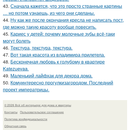
43.
Сначала кажется, что это просто странные картины
… но потом узнаешь, из чего они сделаны.
44.
Ну как же после окончания кресла не написать пост,
где можно такую красоту вообще повесить.
45.
Кариес у детей: почему молочные зубы всё-таки
могут болеть
46.
Текстура, текстура, текстура.
47.
Вот такая красота из владимира прилетела.
48.
Бесконечная любовь к голубому в квартире
Katezuevaa.
49.
Маленький лайфхак для декора дома.
50.
Комуинтересно прогулкизагородом. Последний
проект императрицы.
© 2026 Всё об интерьере для дома и квартиры
Контакты
Пользовательское соглашение
Политика конфидециальности
Обратная связь