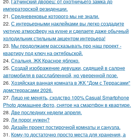
20.
Гатчинский дворец: от охотничьего замка до
императорской резиденции.
21.
Средневековье которого мы не знали.
22.
С интерьерными наклейками вы легко создадите
уютную атмосферу на кухне и сделаете даже обычный
холодильник стильным акцентом интерьера!
23.
Мы продолжаем рассказывать про наш проект -
квартиру под ключ на октябрьской.
24.
Спальня. ЖК Красное яблоко.
25.
Создай изображение девушки, сидящей в салоне
автомобиля в расслабленной, но уверенной позе.
26.
Хозяйская ванная комната в ЖК "Дом с Террасами"
домстеррасами 2026.
27.
Лицо не менять, сходство 100% Casual Smartphone
Photo домашнее фото, снятое на смартфон в квартире.
28.
Две последних недели апреля.
29.
Ли порог нужен?
30.
Дизайн проект постирочной комнаты и санузла.
31.
Кому-то достаточно просто места для хранения, а