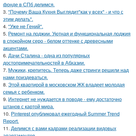
фонде в СПб делимся.
3.
"Почему Ваша Кухня Выглядит"как у всех" - и что с
этим делать".
4.
"Уже не Гений".
5.
Ремонт на лоджии. Уютная и функциональная лоджия
в спокойном серо - белом оттенке с древесными
акцентами.
6.
Дачи Сталина - одна из популярных
достопримечательностей в Абхазии.
7.
Мужики, крепитесь. Теперь даже стринги решили над
нами поиздеваться.
8.
Этой квартирой в московском ЖК владеет молодая
семья с ребенком.
9.
Интернет не нуждается в поводе - ему достаточно
штанов с картой мира.
10.
Pinterest опубликовал ежегодный Summer Trend
Report.
11.
Делимся с вами кадрами реализации видовых
апартаментов.