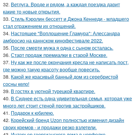
32.
Ветлуга. Вроде и рядом, а каждая поездка дарит
какие то новые открытия.
33.
Стиль Кэролин бессетт и Джона Кеннеди - младшего
стал отражением их отношений.
34.
Настоящее "Воплощение Гламура": Алессандра
амбросио на каннском кинофестивале 2022.
35.
После смерти мужа я одна с сыном осталась.
36.
Старт продаж премиалки в старой Москве.
37.
Ну как же после окончания кресла не написать пост,
где можно такую красоту вообще повесить.
38.
Какой же красивый банный дом из серебристой
сосны кело!
39.
В гостях в уютной турецкой квартире.
40.
В Сиднее есть одна удивительная семья, которая уже
много лет стоит стеной против застройщиков.
41.
Подарок к юбилею.
42.
Корейский бренд Uzon полностью изменил дизайн
своих кремов - и продажи резко взлетели.
43.
Интерьер георгианского дома в норфолке,