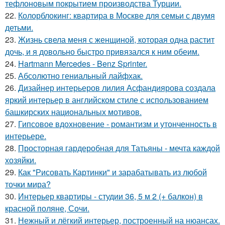
тефлоновым покрытием производства Турции.
22.
Колорблокинг: квартира в Москве для семьи с двумя
детьми.
23.
Жизнь свела меня с женщиной, которая одна растит
дочь, и я довольно быстро привязался к ним обеим.
24.
Hartmann Mercedes - Benz Sprinter.
25.
Абсолютно гениальный лайфхак.
26.
Дизайнер интерьеров лилия Асфандиярова создала
яркий интерьер в английском стиле с использованием
башкирских национальных мотивов.
27.
Гипсовое вдохновение - романтизм и утонченность в
интерьере.
28.
Просторная гардеробная для Татьяны - мечта каждой
хозяйки.
29.
Как "Рисовать Картинки" и зарабатывать из любой
точки мира?
30.
Интерьер квартиры - студии 36, 5 м 2 (+ балкон) в
красной поляне, Сочи.
31.
Нежный и лёгкий интерьер, построенный на нюансах.