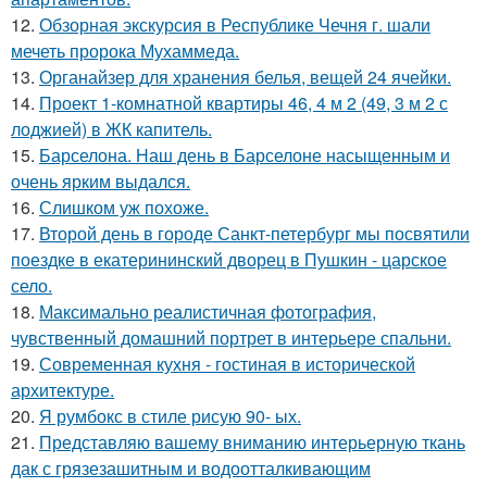
12.
Обзорная экскурсия в Республике Чечня г. шали
мечеть пророка Мухаммеда.
13.
Органайзер для хранения белья, вещей 24 ячейки.
14.
Проект 1-комнатной квартиры 46, 4 м 2 (49, 3 м 2 с
лоджией) в ЖК капитель.
15.
Барселона. Наш день в Барселоне насыщенным и
очень ярким выдался.
16.
Слишком уж похоже.
17.
Второй день в городе Санкт-петербург мы посвятили
поездке в екатерининский дворец в Пушкин - царское
село.
18.
Максимально реалистичная фотография,
чувственный домашний портрет в интерьере спальни.
19.
Современная кухня - гостиная в исторической
архитектуре.
20.
Я румбокс в стиле рисую 90- ых.
21.
Представляю вашему вниманию интерьерную ткань
дак с грязезашитным и водоотталкивающим