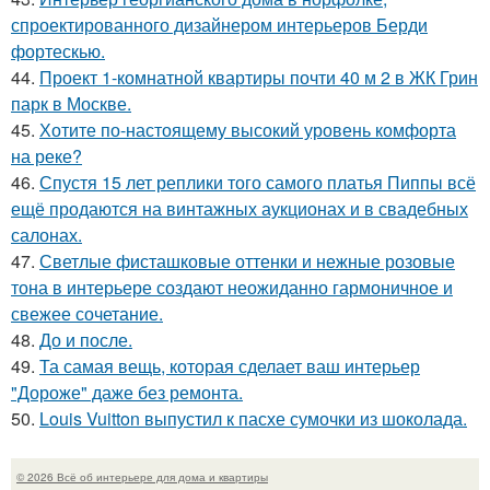
спроектированного дизайнером интерьеров Берди
фортескью.
44.
Проект 1-комнатной квартиры почти 40 м 2 в ЖК Грин
парк в Москве.
45.
Хотите по-настоящему высокий уровень комфорта
на реке?
46.
Спустя 15 лет реплики того самого платья Пиппы всё
ещё продаются на винтажных аукционах и в свадебных
салонах.
47.
Светлые фисташковые оттенки и нежные розовые
тона в интерьере создают неожиданно гармоничное и
свежее сочетание.
48.
До и после.
49.
Та самая вещь, которая сделает ваш интерьер
"Дороже" даже без ремонта.
50.
Louis Vuitton выпустил к пасхе сумочки из шоколада.
© 2026 Всё об интерьере для дома и квартиры