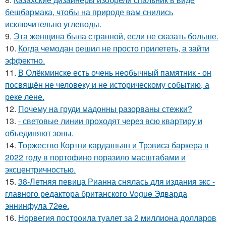
бешбармака, чтобы на природе вам снились
исключительно углеводы.
9.
Эта женщина была странной, если не сказать больше.
10.
Когда чемодан решил не просто прилететь, а зайти
эффектно.
11.
В Олёкминске есть очень необычный памятник - он
посвящён не человеку и не историческому событию, а
реке лене.
12.
Почему на груди мадонны разорваны стежки?
13.
- световые линии проходят через всю квартиру и
объединяют зоны.
14.
Торжество Кортни кардашьян и Трэвиса баркера в
2022 году в портофино поразило масштабами и
эксцентричностью.
15.
38-Летняя певица Рианна снялась для издания экс -
главного редактора британского Vogue Эдварда
эннинфула 72ee.
16.
Норвегия построила туалет за 2 миллиона долларов