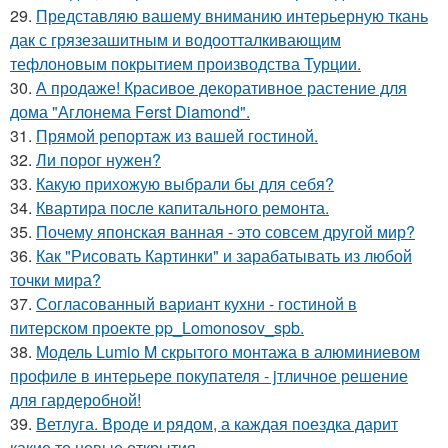
29.
Представляю вашему вниманию интерьерную ткань
дак с грязезашитным и водоотталкивающим
тефлоновым покрытием производства Турции.
30.
А продаже! Красивое декоративное растение для
дома "Аглонема Ferst Diamond".
31.
Прямой репортаж из вашей гостиной.
32.
Ли порог нужен?
33.
Какую прихожую выбрали бы для себя?
34.
Квартира после капитального ремонта.
35.
Почему японская ванная - это совсем другой мир?
36.
Как "Рисовать Картинки" и зарабатывать из любой
точки мира?
37.
Согласованный вариант кухни - гостиной в
питерском проекте pp_Lomonosov_spb.
38.
Модель Lumio M скрытого монтажа в алюминиевом
профиле в интерьере покупателя - jтличное решение
для гардеробной!
39.
Ветлуга. Вроде и рядом, а каждая поездка дарит
какие то новые открытия.