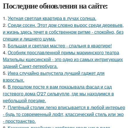
Последние обновления на сайте:
1.
Уютная светлая квартира в лучах солнца.
2.
Среди сосен. Этот дом словно вырос среди деревьев,
и жизнь здесь течет в собственном ритме - спокойно, без
спешки и лишнего шума.
3.
Большая и светлая мастер - спальня в квартире!
4.
Особняк прославленной примы мариинского театра
Матильды кшесинской - это одно из самых интригующих
зданий Санкт-петербурга.
5.
Икеа случайно выпустила лучший гаджет для
взрослых.
6.
В прошлом посте я вам показывала фасад и сад
гостевого дома O'27 сильвупле, где мы находимся в
небольшой поездке.
7.
Плетёный столик легко вписывается в любой интерьер
- будь то современный лофт, классический стиль или эко
- пространство.
8.
Казахские дизайнеры изобрели спальник в виде