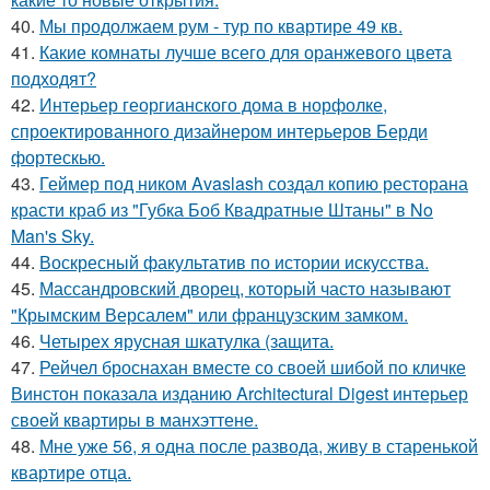
40.
Мы продолжаем рум - тур по квартире 49 кв.
41.
Какие комнаты лучше всего для оранжевого цвета
подходят?
42.
Интерьер георгианского дома в норфолке,
спроектированного дизайнером интерьеров Берди
фортескью.
43.
Геймер под ником Avaslash создал копию ресторана
красти краб из "Губка Боб Квадратные Штаны" в No
Man's Sky.
44.
Воскресный факультатив по истории искусства.
45.
Массандровский дворец, который часто называют
"Крымским Версалем" или французским замком.
46.
Четырех ярусная шкатулка (защита.
47.
Рейчел броснахан вместе со своей шибой по кличке
Винстон показала изданию Architectural Digest интерьер
своей квартиры в манхэттене.
48.
Мне уже 56, я одна после развода, живу в старенькой
квартире отца.