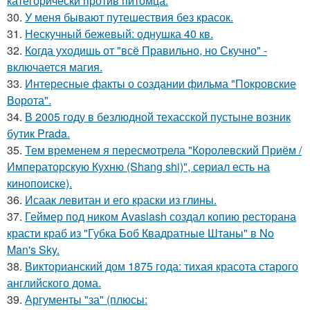
категорически против питомца.
30.
У меня бывают путешествия без красок.
31.
Нескучный бежевый: однушка 40 кв.
32.
Когда уходишь от "всё Правильно, но Скучно" -
включается магия.
33.
Интересные факты о создании фильма "Покровские
Ворота".
34.
В 2005 году в безлюдной техасской пустыне возник
бутик Prada.
35.
Тем временем я пересмотрела "Королевский Приём /
Императорскую Кухню (Shang shi)", сериал есть на
кинопоиске).
36.
Исаак левитан и его краски из глины.
37.
Геймер под ником Avaslash создал копию ресторана
красти краб из "Губка Боб Квадратные Штаны" в No
Man's Sky.
38.
Викторианский дом 1875 года: тихая красота старого
английского дома.
39.
Аргументы "за" (плюсы: