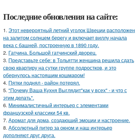
Последние обновления на сайте:
1.
Этот невероятный летний уголок Швеции расположен
на залитом солнцем берегу и включает виллу начала
века с башней, построенную в 1890 году.
2.
Гатчина. Большой гатчинский дворец.
3.
Представьте себе: в Тольятти женщина решила сдать
свою квартиру на сутки группе подростков, и это
обернулось настоящим кошмаром!
4.
Пятки поднял - район потерял.
5.
"Почему Ваша Кухня Выглядит"как у всех" - и что с
этим делать".
6.
Минималистичный интерьер с элементами
французской классики 54 кв.
7.
Аромат для дома, создающий эмоции и настроение.
8.
Абсолютный питер за окном и наш интерьер
дополняют друг друга.