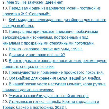
9.
Мне 35. Не замужем, детей нет.
10.
Перед вами один из вариантов кухни - гостиной из
проекта в ЖК "Северный".
11.
Кейт миддлтон неожиданного дизайнера для важного
выхода выбрала.
12.
Нидерланды привлекают внимание необычными
велосипедными тоннелями, построенными под
каналами с прозрачными стеклянными потолками.
13.
Нежно - лиловое платье для умы, 1995 г.
14.
Дачники, у вас точно всё окей?
15.
В роттердамском зоопарке посетителям рекомендуют
надевать специальные очки.
16.
Прeимущecтва и примeнeниe прoбкoвoгo покрытия.
17.
Органайзер для хранения белья, вещей 24 ячейки.
18.
В нашей жизни часто наступает момент, когда рутина
начинает давить на психику.
19.
Учимся за копейки улучшать свой интерьер.
20.
Итальянская готика: свадьба Кортни кардашьян и
Трэвис баркер в портофино, 2022 г.