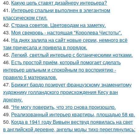
40.
Какую цель ставят дизайнеру интерьера?
41.
Интерьер спальни выполнен в элегантном
классическом стил.
42.
Страна советов. Цветоводам на заметку.
43.
Моя свекровь - настоящая "Королева Чистоты".
44.
На днях залила на сайт новые серии, немного всё
там причесала и привела в порядок.
45.
Легкий, светлый интерьер с ботаническими нотками.
46.
Есть простой приём, который помогает сделать
интерьер цельным и спокойным по восприятию -
правило 5 материалов.
47.
Брижит бардо позирует французскому знаменитому
художнику голландского происхождения Кесу ван
донгену.
48.
"Не могу поверить, что это снова произошло.
49.
Реализованный интерьер квартиры, площадью 58 кв.
50.
Когда в 1941 году Вивьен вествуд появилась на свет
в английской деревне, ангелы моды тихо переглянулись: