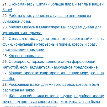
21.
Экономайзеры Ermak - больше пара и тепла в вашей
бане!
22.
Работы моих учеников с курса по плетению из
бумажной лозы.
23.
Мягкая мебель в миниатюре: мы создаём диван для
кукольного интерьера.
24.
Стеллаж от пола до потолка - это эффектный и очень
функциональный интерьерный прием, который сразу
приковывает внимание.
25.
Ключ к выживанию.
26.
Сервировка торжественного стола фарфоровой
капустой, если задуматься, - абсурдное предложение.
27.
Мощная красота: квартира в концепции моря, солнца
и неба.
28.
Роскошный вазон для живого цветка, который был
расписан на заказ.
29.
Женщина обновила интерьер кухни, подобрав краску
точно под цвет глаз своего кота, хотя изначально была