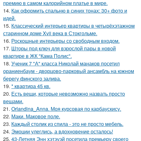
премию в самом калорийном платье в мире.
14.
Как оформить спальню в синих тонах: 30+ фото и
идей.
15.
Классический интерьер квартиры в четырёхэтажном
старинном доме Xvii века в Стокгольме.
16.
Роскошные интерьеры со свободным входом.
17.
Шторы под ключ для взрослой пары в новой
квартире в ЖК "Кама Полис".
18.
Ученик 7 "А" класса Николай манаков посетил
ораниенбаум - дворцово-парковый ансамбль на южном
берегу финского залива.
19.
* квартира 45 кв.
20.
Есть вещи, которые невозможно назвать просто
вещами.
21.
Orlandina_Anna. Моя курсовая по карбаускису.
22.
Маки. Маковое поле.
23.
Каждый столик из спила - это не просто мебель.
24.
Эмоции улеглись, а вдохновение осталось!
25.
43-Летняя Энн хэтэуэй посетила премьеру своего