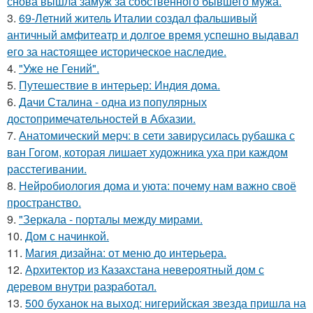
снова вышла замуж за собственного бывшего мужа.
3.
69-Летний житель Италии создал фальшивый
античный амфитеатр и долгое время успешно выдавал
его за настоящее историческое наследие.
4.
"Уже не Гений".
5.
Путешествие в интерьер: Индия дома.
6.
Дачи Сталина - одна из популярных
достопримечательностей в Абхазии.
7.
Анатомический мерч: в сети завирусилась рубашка с
ван Гогом, которая лишает художника уха при каждом
расстегивании.
8.
Нейробиология дома и уюта: почему нам важно своё
пространство.
9.
"Зеркала - порталы между мирами.
10.
Дом с начинкой.
11.
Магия дизайна: от меню до интерьера.
12.
Архитектор из Казахстана невероятный дом с
деревом внутри разработал.
13.
500 буханок на выход: нигерийская звезда пришла на