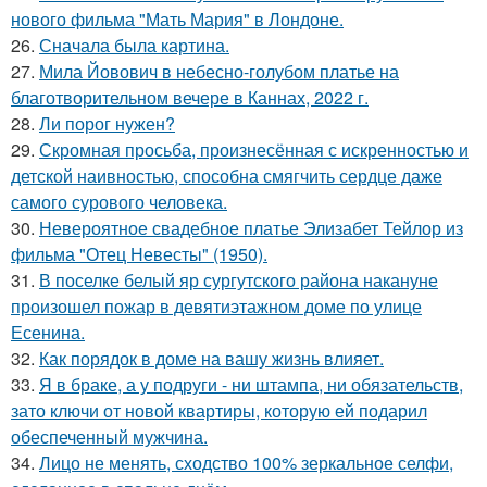
нового фильма "Мать Мария" в Лондоне.
26.
Сначала была картина.
27.
Мила Йовович в небесно-голубом платье на
благотворительном вечере в Каннах, 2022 г.
28.
Ли порог нужен?
29.
Скромная просьба, произнесённая с искренностью и
детской наивностью, способна смягчить сердце даже
самого сурового человека.
30.
Невероятное свадебное платье Элизабет Тейлор из
фильма "Отец Невесты" (1950).
31.
В поселке белый яр сургутского района накануне
произошел пожар в девятиэтажном доме по улице
Есенина.
32.
Как порядок в доме на вашу жизнь влияет.
33.
Я в браке, а у подруги - ни штампа, ни обязательств,
зато ключи от новой квартиры, которую ей подарил
обеспеченный мужчина.
34.
Лицо не менять, сходство 100% зеркальное селфи,