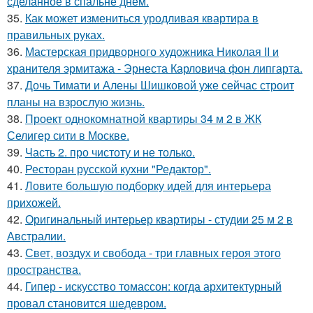
сделанное в спальне днём.
35.
Как может измениться уродливая квартира в
правильных руках.
36.
Мастерская придворного художника Николая II и
хранителя эрмитажа - Эрнеста Карловича фон липгарта.
37.
Дочь Тимати и Алены Шишковой уже сейчас строит
планы на взрослую жизнь.
38.
Проект однокомнатной квартиры 34 м 2 в ЖК
Селигер сити в Москве.
39.
Часть 2. про чистоту и не только.
40.
Ресторан русской кухни "Редактор".
41.
Ловите большую подборку идей для интерьера
прихожей.
42.
Оригинальный интерьер квартиры - студии 25 м 2 в
Австралии.
43.
Свет, воздух и свобода - три главных героя этого
пространства.
44.
Гипер - искусство томассон: когда архитектурный
провал становится шедевром.