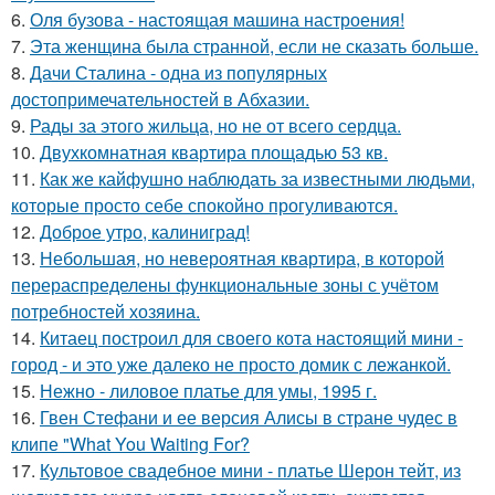
6.
Оля бузова - настоящая машина настроения!
7.
Эта женщина была странной, если не сказать больше.
8.
Дачи Сталина - одна из популярных
достопримечательностей в Абхазии.
9.
Рады за этого жильца, но не от всего сердца.
10.
Двухкомнатная квартира площадью 53 кв.
11.
Как же кайфушно наблюдать за известными людьми,
которые просто себе спокойно прогуливаются.
12.
Доброе утро, калиниград!
13.
Небольшая, но невероятная квартира, в которой
перераспределены функциональные зоны с учётом
потребностей хозяина.
14.
Китаец построил для своего кота настоящий мини -
город - и это уже далеко не просто домик с лежанкой.
15.
Нежно - лиловое платье для умы, 1995 г.
16.
Гвен Стефани и ее версия Алисы в стране чудес в
клипе "What You Waiting For?
17.
Культовое свадебное мини - платье Шерон тейт, из