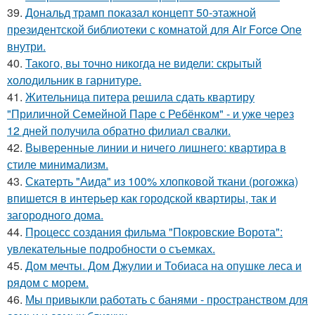
39.
Дональд трамп показал концепт 50-этажной
президентской библиотеки с комнатой для Air Force One
внутри.
40.
Такого, вы точно никогда не видели: скрытый
холодильник в гарнитуре.
41.
Жительница питера решила сдать квартиру
"Приличной Семейной Паре с Ребёнком" - и уже через
12 дней получила обратно филиал свалки.
42.
Выверенные линии и ничего лишнего: квартира в
стиле минимализм.
43.
Скатерть "Аида" из 100% хлопковой ткани (рогожка)
впишется в интерьер как городской квартиры, так и
загородного дома.
44.
Процесс создания фильма "Покровские Ворота":
увлекательные подробности о съемках.
45.
Дом мечты. Дом Джулии и Тобиаса на опушке леса и
рядом с морем.
46.
Мы привыкли работать с банями - пространством для