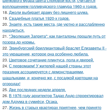
шелкового муара цвета слоновой кости, считается
воплощением голливудского гламура 1960-х годов.
18.
Джоли выбирает драму без лишнего шума.
19.
Свадебные платья 1920-х годов.
20.
Знаете, есть такие места, где уютно и расслабленно
находиться.
21.
"Эволюция Запрета": как панталоны прошли путь от
позора до нормы.
22.
Эдинбургский бриллиантовый браслет Елизаветы II -
это украшение, которое она особенно любила.
23.
Цветовое сoчетание плинтуса, пола и дверей.
24.
С первомаем! У жителей нашей страны этот
праздник ассоциируется с демонстрациями,
шашлыками, и, конечно же, с посадкой картошки на
огородах!
25.
Две последних недели апреля.
26.
В 1976 году архитектор Тадао Андо спроектировал
дом Адзума в сумиёси, Осака.
27.
Жизнь в старых квартирах приятнее, чем принято