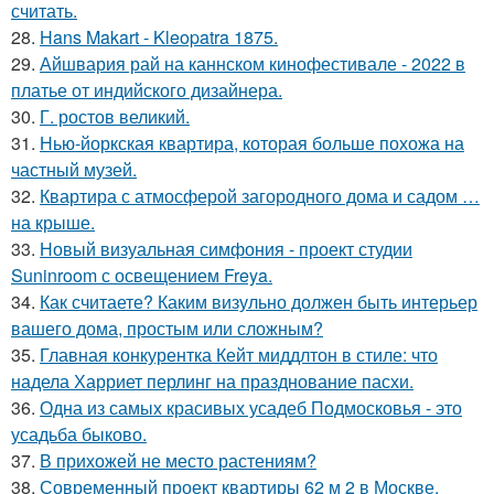
считать.
28.
Hans Makart - Kleopatra 1875.
29.
Айшвария рай на каннском кинофестивале - 2022 в
платье от индийского дизайнера.
30.
Г. ростов великий.
31.
Нью-йоркская квартира, которая больше похожа на
частный музей.
32.
Квартира с атмосферой загородного дома и садом …
на крыше.
33.
Новый визуальная симфония - проект студии
Suninroom с освещением Freya.
34.
Как считаете? Каким визульно должен быть интерьер
вашего дома, простым или сложным?
35.
Главная конкурентка Кейт миддлтон в стиле: что
надела Харриет перлинг на празднование пасхи.
36.
Одна из самых красивых усадеб Подмосковья - это
усадьба быково.
37.
В прихожей не место растениям?
38.
Современный проект квартиры 62 м 2 в Москве.