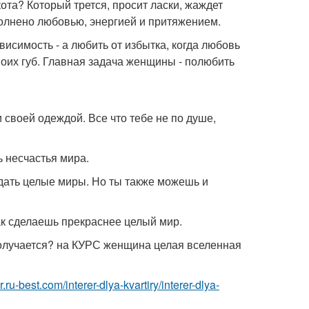
кота? Который трется, просит ласки, жаждет
олнено любовью, энергией и притяжением.
висимость - а любить от избытка, когда любовь
 твоих губ. Главная задача женщины - полюбить
 своей одеждой. Все что тебе не по душе,
 несчастья мира.
идать целые миры. Но ты также можешь и
ак сделаешь прекраснее целый мир.
получается? на КУРС женщина целая вселенная
ior.ru-best.com/interer-dlya-kvartiry/interer-dlya-