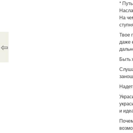
* Пут
Насла
На че
ступн
Твое 
даже 
⇦
дальн
Быть 
Слуша
занош
Надет
Украс
украс
и иде
Почем
возмож