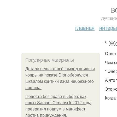
В
лучшие 
главная
интерь
* Ж
Ответ
Популярные материалы
Чем с
Детали решают всё: выход приянки
* Эне
чопры на показе Dior обернулся
А что
шквалом критики из-за небрежного
пошива.
Это к
Невеста без права выбора: как
Когда
показ Samuel Cirnansck 2012 года
превратил подиум в манифест
против принуждения.