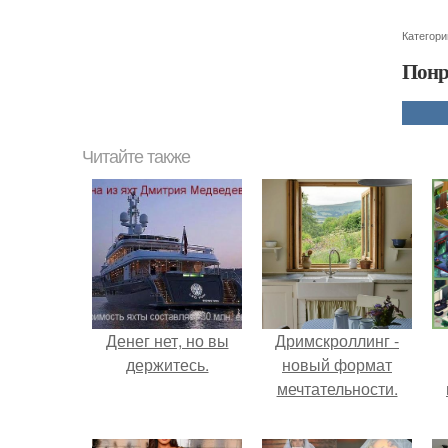
Категори
Понр
Читайте также
Денег нет, но вы
Дримскроллинг -
держитесь.
новый формат
мечтательности.