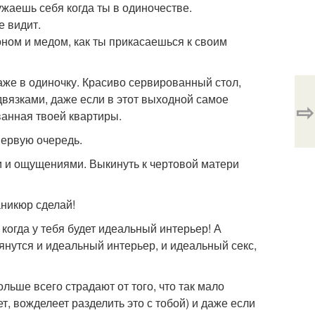
ужаешь себя когда ты в одиночестве.
е видит.
оном и медом, как ты прикасаешься к своим
же в одиночку. Красиво сервированный стол,
одвязками, даже если в этот выходной самое
⇨
 ванная твоей квартиры.
первую очередь.
и и ощущениями. Выкинуть к чертовой матери
аникюр сделай!
 когда у тебя будет идеальный интерьер! А
тянутся и идеальный интерьер, и идеальный секс,
ьше всего страдают от того, что так мало
ет, вожделеет разделить это с тобой) и даже если