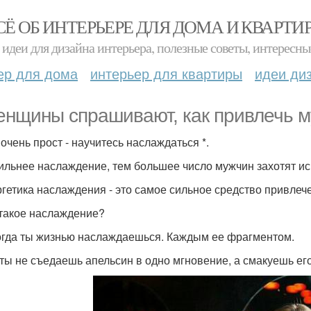
СЁ ОБ ИНТЕРЬЕРЕ ДЛЯ ДОМА И КВАРТИ
идеи для дизайна интерьера, полезные советы, интересны
ер для дома
интерьер для квартиры
идеи ди
енщины спрашивают, как привлечь м
 очень прост - научитесь наслаждаться *.
ильнее наслаждение, тем большее число мужчин захотят ис
ргетика наслаждения - это самое сильное средство привлечен
 такое наслаждение?
огда ты жизнью наслаждаешься. Каждым ее фрагментом.
 ты не съедаешь апельсин в одно мгновение, а смакуешь его