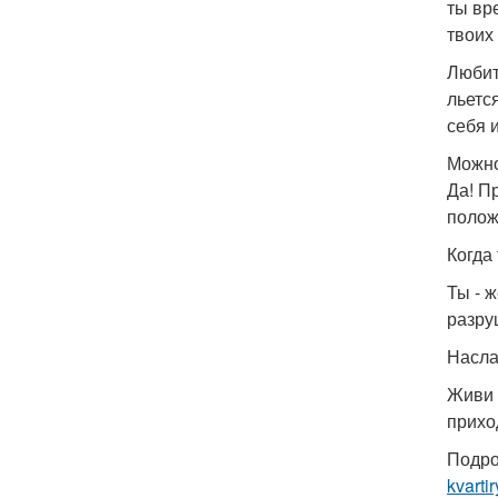
ты вр
твоих
Любит
льется
себя 
Можно
Да! П
полож
Когда
Ты - 
разру
Насла
Живи 
прихо
Подро
kvartir