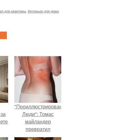
ер для квартиры
,
Интерьер для дома
"Проиллюстрированные
-за
Люди": Томас
яете
майландер
превратил
солнечные ожоги в