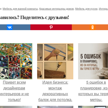
и:
Мебель для ванной комнаты
,
Красивые интерьеры домов
,
Мебель для кухни
,
Интерь
авилось? Поделитесь с друзьями!
Привет всем
Идея бизнеса:
5 ошибок в
дизайнерам
монтаж
планировке, из
интерьеров и не
декоративных
которых вы тер
только!
балок для потолка.
метры.