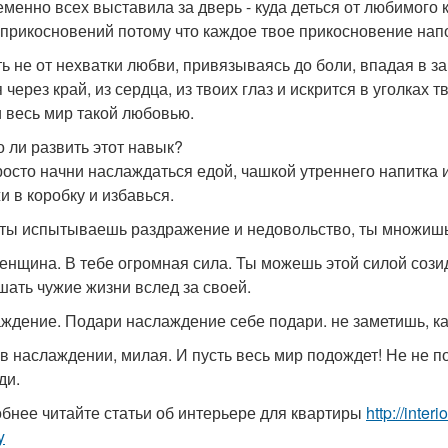
еменно всех выставила за дверь - куда деться от любимого 
 прикосновений потому что каждое твое прикосновение нап
ь не от нехватки любви, привязываясь до боли, впадая в за
 через край, из сердца, из твоих глаз и искрится в уголках
и весь мир такой любовью.
 ли развить этот навык?
росто начни наслаждаться едой, чашкой утреннего напитка и
и в коробку и избавься.
 ты испытываешь раздражение и недовольство, ты множишь
женщина. В тебе огромная сила. Ты можешь этой силой соз
шать чужие жизни вслед за своей.
ждение. Подари наслаждение себе подари. не заметишь, к
в наслаждении, милая. И пусть весь мир подождет! Не не 
ди.
бнее читайте статьи об интерьере для квартиры
http://inter
y