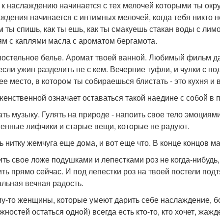
ь к наслаждению начинается с тех мелочей которыми ты окр
ждения начинается с интимных мелочей, когда тебя никто н
м ты спишь, как ты ешь, как ты смакуешь стакан воды с лим
ям с каплями масла с ароматом бергамота.
постельное белье. Аромат твоей ванной. Любимый фильм да
если ужин разделить не с кем. Вечерние туфли, и чулки с п
ее место, в котором ты собираешься блистать - это кухня и
женственной означает оставаться такой наедине с собой в 
ть музыку. Гулять на природе - напоить свое тело эмоциям
енные лифчики и старые вещи, которые не радуют.
ь нитку жемчуга еще дома, и вот еще что. В конце концов м
ить свое ложе подушками и лепестками роз не когда-нибудь,
ить прямо сейчас. И под лепестки роз на твоей постели под
альная вечная радость.
у-то женщины, которые умеют дарить себе наслаждение, бол
ностей остаться одной) всегда есть кто-то, кто хочет, жажд