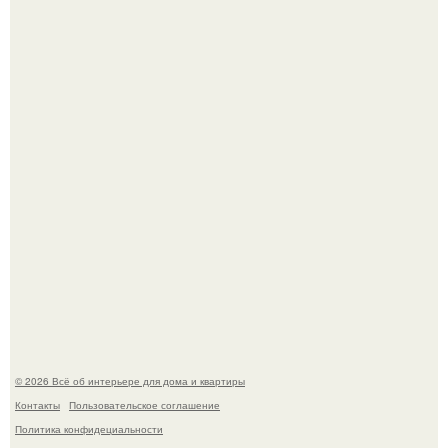
"Проиллюстрированные Люди": Томас майландер
превратил солнечные ожоги в арт - объект.
Детали решают всё: выход приянки чопры на показе Dior
обернулся шквалом критики из-за небрежного пошива.
© 2026 Всё об интерьере для дома и квартиры
Контакты
Пользовательское соглашение
Политика конфидециальности